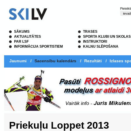
Pieteik
SĀKUMS
TRASES
AKTUALITĀTES
SPORTA KLUBI UN SKOLAS
PAR LSF
INSTRUKTORI
INFORMĀCIJA SPORTISTIEM
KALNU SLĒPOŠANA
Jaunumi
/
Sacensību kalendārs
/
Rezultāti
/
Izlases spo
Priekuļu Loppet 2013