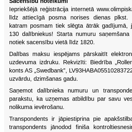
Sacensību noteikumi
Iepriekšējā reģistrācija internetā www.olimpisk
līdz attiecīgā posma norises dienas plkst. 1
katram posmam tiek slēgta ātrāk gadījumā, j
130 dalībniekus! Starta numuru saņemšana
notiek sacensību vietā līdz 1820.
Dalības maksu iespējams pārskaitīt elektro
uzdevuma izdruku. Rekvizīti: Biedrība „Rolle
konts AS „Swedbank”, LV93HABA0551028372201
uzvārdu, dzimšanas gadu.
Saņemot dalībnieka numuru un transpondent
parakstu, ka uzņemas atbildību par savu ves
nolikuma ievērošanu.
Transpondents ir jāpiestiprina pie apakšstilba
transpondents jānodod finiša kontroltiesne