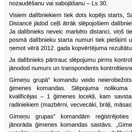
nozaudēšanu vai sabojāšanu – Ls 30.
Visiem dalībniekiem tiek dots kopējs starts, Sa
Distancē jādod ceļš ātrāk slēpojošiem dalībni
Ja dalībnieks neveic marķēto distanci, viņš tie
posmā dalībnieku starta numuri tiek piešķirti
ņemot vērā 2012. gada kopvērtējuma rezultātu
Ja dalībnieks pārtrauc slēpojumu pirms kontrol
jānodod numurs un transpondents kontroltiesnes
Gimeņu grupā” komandu veido neierobežots 
ģimenes komandas. Slēpojuma nolikuma 
kvalificējas – 1 ģimenes locekļi, kam savsta
radiniekiem (mazbērni, vecvecāki, brāļi, māsas
Gimeņu grupas” komandām reģistrējoties 
jānorāda ģimenes komandas sastāvs. „Gimeņ