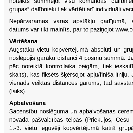
noteikts summējot visu komandas dalībniek
grupas” dalībnieki tiek vērtēti arī individuāli v
Nepārvaramas varas apstākļu gadījumā, 
datums var tikt mainīts, par to paziņojot www.o
Vērtēšana
Augstāku vietu kopvērtējumā absolūti un grup
noslēpojis garāku distanci 4 posmu summā. Ja d
pēc noteiktā kontrollaika beigām, tiek ieskaitī
skaits), kas fiksēts šķērsojot apļu/finiša līniju.
vienāds veiktās distances garums, tad savstar
(laiks).
Apbalvošana
Sacensību noslēguma un apbalvošanas ceremon
novada pašvaldības telpās (Priekuļos, Cēsu 
1.-3. vietu ieguvēji kopvērtējumā katrā grup