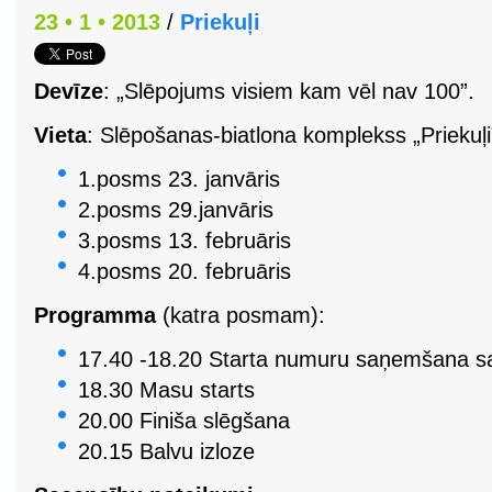
23 • 1 • 2013
/
Priekuļi
Devīze
: „Slēpojums visiem kam vēl nav 100”.
Vieta
: Slēpošanas-biatlona komplekss „Priekuļi
1.posms 23. janvāris
2.posms 29.janvāris
3.posms 13. februāris
4.posms 20. februāris
Programma
(katra posmam):
17.40 -18.20 Starta numuru saņemšana sa
18.30 Masu starts
20.00 Finiša slēgšana
20.15 Balvu izloze