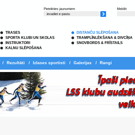
Pieteikties jaunumiem
Meklēt
TRASES
DISTANČU SLĒPOŠANA
SPORTA KLUBI UN SKOLAS
TRAMPLĪNLĒKŠANA & DIVCĪŅA
INSTRUKTORI
SNOVBORDS & FRĪSTAILS
KALNU SLĒPOŠANA
/
Rezultāti
/
Izlases sportisti
/
Galerijas
/
Rangi