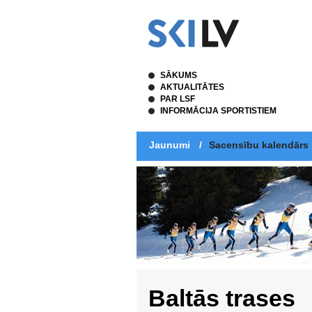
SĀKUMS
AKTUALITĀTES
PAR LSF
INFORMĀCIJA SPORTISTIEM
Jaunumi
/
Sacensību kalendārs
Baltās trases