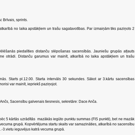
s:
Brīvais, sprints.
atkarībā no laika apstākļiem un trašu sagatavotības. Par izmaiņām tiks paziņots 2
ēlēšanās piedalīties distanču slēpošanas sacensībās. Jauniešu grupās atļauts
 ne otrādi. Distanču garumus var mainīt, atkarībā no laika apstākļiem un trašu
ās. Starts pl.12.00. Starta intervāls 30 sekundes. Sākot ar 3.kārtu sacensības
norisi var mainīt, iepriekš paziņojot.
s Ančs, Sacensību galvenais tiesnesis, sekretāre: Dace Anča.
ēc 5 kārtās uzrādītās mazākās iegūto punktu summas (FIS punkti), bet ne mazāk
ā vecuma grupā. Kopvērtējuma startu skaits var samazināties, atkarībā no sacensību
1.-3.vietu ieguvējus katrā vecuma grupā.