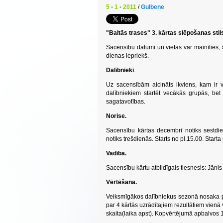
5 • 1 • 2011
/
Gulbene
"Baltās trases" 3. kārtas slēpošanas stil
Sacensību datumi un vietas var mainīties, 
dienas iepriekš.
Dalībnieki
.
Uz sacensībām aicināts ikviens, kam ir v
dalībniekiem startēt vecākās grupās, bet
sagatavotības.
Norise.
Sacensību kārtas decembrī notiks sestdien
notiks trešdienās. Starts no pl.15.00. Starta 
Vadība.
Sacensību kārtu atbildīgais tiesnesis: Jāni
Vērtēšana.
Veiksmīgākos dalībniekus sezonā nosaka p
par 4 kārtās uzrādītajiem rezultātiem vien
skaita(laika apst). Kopvērtējumā apbalvos 