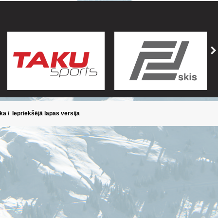
ika
/
Iepriekšējā lapas versija