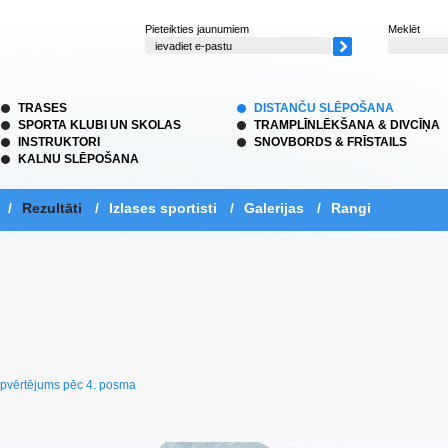
Pieteikties jaunumiem
Meklēt
TRASES
DISTANČU SLĒPOŠANA
SPORTA KLUBI UN SKOLAS
TRAMPLĪNLĒKŠANA & DIVCĪŅA
INSTRUKTORI
SNOVBORDS & FRĪSTAILS
KALNU SLĒPOŠANA
/
Rezultāti
/
Izlases sportisti
/
Galerijas
/
Rangi
pvērtējums pēc 4. posma