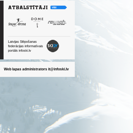
Latvijas Slēpošanas
federācijas informatīvais
portāls infoski.lv
Web lapas administrators
it@infoski.lv