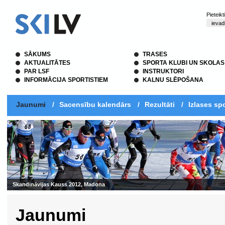
Pieteik
SĀKUMS
TRASES
AKTUALITĀTES
SPORTA KLUBI UN SKOLAS
PAR LSF
INSTRUKTORI
INFORMĀCIJA SPORTISTIEM
KALNU SLĒPOŠANA
Jaunumi
/
Sacensību kalendārs
/
Rezultāti
/
Izlases spo
Skandināvijas Kauss 2012, Madona
Jaunumi