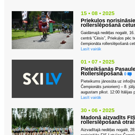
15 • 08 • 2025
Priekuļos norisināsi
rollerslēpošanā cetu
Gaidāmajā nedēļas nogalē, 16.
centrā “Cēsis”, Priekuļos pēc 
čempionāta rollerslēpošanā cet
Lasīt vairāk
01 • 07 • 2025
Pieteikšanās Pasaul
Rollerslēpošanā
0
Pieteikums jānosūta uz
info@s
Čempionāts junioriem) – 8. jūli
augustam plkst. 12:00 Itālijas
Lasīt vairāk
30 • 06 • 2025
Madonā aizvadīts FI
rollerslēpošanā otra
Aizvadītajā nedēļas nogalē, 28