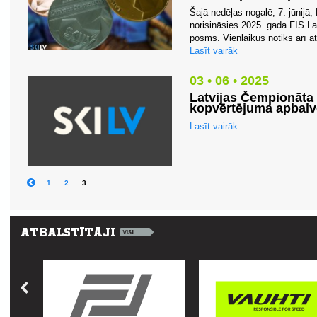
Šajā nedēļas nogalē, 7. jūnijā
norisināsies 2025. gada FIS La
posms. Vienlaikus notiks arī at
Lasīt vairāk
03 • 06 • 2025
Latvijas Čempionāta 
kopvērtējuma apbalv
Lasīt vairāk
1
2
3