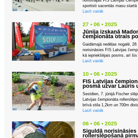
norisinājās FIS Latvijas Čempi
sportisti sacentās masu startā k
Lasīt vairāk
27 • 06 • 2025
Jūnija izskaņā Madon
čempionāta otrais p
Gaidāmajā nedēļas nogalē, 28.
norisināsies FIS Latvijas čemp
kā iepriekšējais posms, arī šis
Lasīt vairāk
10 • 06 • 2025
FIS Latvijas čempion
posmā uzvar Lauris u
Sestdien, 7. jūnijā Fischer slē
Latvijas čempionāta rollerslē
brīvā stila 1,2km un 700m dista
Lasīt vairāk
06 • 06 • 2025
Siguldā norisināsies
rollerslēpošanā pir