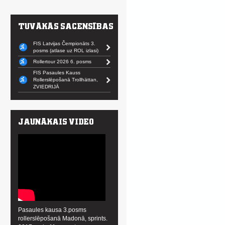
FIS Latvijas Čempionāts 3.
posms (atlase uz ROL izlasi)
Rollertour 2026 6. posms
FIS Pasaules Kauss
Rollerslēpošanā Trollhättan,
ZVIEDRIJĀ
Pasaules kausa 3.posms
rollerslēpošanā Madonā, sprints.