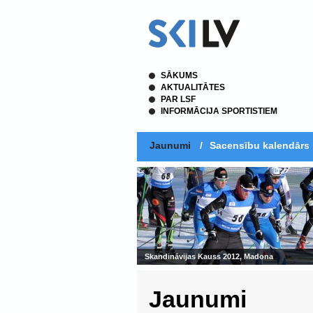
SĀKUMS
AKTUALITĀTES
PAR LSF
INFORMĀCIJA SPORTISTIEM
Jaunumi
/
Sacensību kalendārs
Skandināvijas Kauss 2012, Madona
Jaunumi