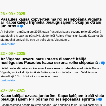
26 • 09 • 2025
Pasaules kausa kopvērtējumā rollerslēpošanā Vīgants
ar Kaparkalēju trijniekā pieaugušajiem, Skujiņš otrais
junioros
0
Ar lieliskiem panākumiem 2025. gada Pasaules kausa sezonu rollerslēpošanā
pabeiguši trīs Latvijas pārstāvji. Madonieši Raimo Vīgants un Lauris Kaparkalējs
pieaugušajiem izcīnīja otro un trešo vietu, Vīgantam ...
Lasīt vairāk
22 • 09 • 2025
Ar Vīganta uzvaru masu starta distancē Itālijā
noslēgusies Pasaules kausa sezona rollerslēpošanā
0
Lieliski rollerslēpošanas Pasaules kausa sezonu pabeidzis madonietis Raimo
Vīgants, kurš atkal bija ātrākais finiša sprintā un izcīnīja uzvaru Valdifiemme
aizvadītajā 15km brīvā stila distancē ar masu ...
Lasīt vairāk
20 • 09 • 2025
Kaparkalējai uzvara juniorēm, Kaparkalējam trešā vieta
pieaugušajiem PK posmā rollerslēpošanas sprintā
0
Pasaules kausa posmā rollerslēpošanā, kas norisinās Itālijā, lieliski nostartējuši