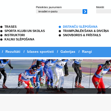
Pieteikties jaunumiem
Meklēt
TRASES
DISTANČU SLĒPOŠANA
SPORTA KLUBI UN SKOLAS
TRAMPLĪNLĒKŠANA & DIVCĪŅA
INSTRUKTORI
SNOVBORDS & FRĪSTAILS
KALNU SLĒPOŠANA
/
Rezultāti
/
Izlases sportisti
/
Galerijas
/
Rangi