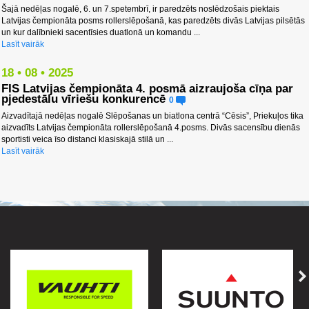
Šajā nedēļas nogalē, 6. un 7.spetembrī, ir paredzēts noslēdzošais piektais
Latvijas čempionāta posms rollerslēpošanā, kas paredzēts divās Latvijas pilsētās
un kur dalībnieki sacentīsies duatlonā un komandu ...
Lasīt vairāk
18 • 08 • 2025
FIS Latvijas čempionāta 4. posmā aizraujoša cīņa par
pjedestālu vīriešu konkurencē
0
Aizvadītajā nedēļas nogalē Slēpošanas un biatlona centrā “Cēsis”, Priekuļos tika
aizvadīts Latvijas čempionāta rollerslēpošanā 4.posms. Divās sacensību dienās
sportisti veica īso distanci klasiskajā stilā un ...
Lasīt vairāk