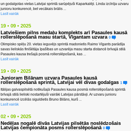
un godalgotas vietas Latvijai sprintā sarūpējuši Kaparkalēji. Linda izcīnīja uzvaru
junioru konkurencē, bet vecākais brālis ...
Lasīt vairāk
19 • 09 • 2025
Latviešiem pilns medaļu komplekts arī Pasaules kausā
rollerslēpošanā masu startā, Vīgantam uzvara
0
Olimpisko spēļu 20. vietas ieguvējs sprintā madonietis Raimo Vīgants parādīja
savas lieliskās finišētāja īpašības un uzvarēja masu starta distancē brīvajā stilā
Pasaules kausa trešajā posmā rollerslēpošanā, kas ...
Lasīt vairāk
19 • 09 • 2025
Junioram Bilānam uzvara Pasaules kausā
rollerslēpošanā sprintā, Latvijai vēl divas godalgas
1
Itālijas galvaspilsētā notikušajā Pasaules kausa posmā rollerslēpošanā sprintā
brīvajā stilā lieliski nostartējuši vairāki Latvijas pārstāvji. Ar uzvaru junioru
konkurencē izcēlās siguldietis Bruno Bilāns, kurš ...
Lasīt vairāk
02 • 09 • 2025
Nedēļas nogalē divās Latvijas pilsētās noslēdzošais
Latvijas čempionāta posms rollerslēpošanā
0