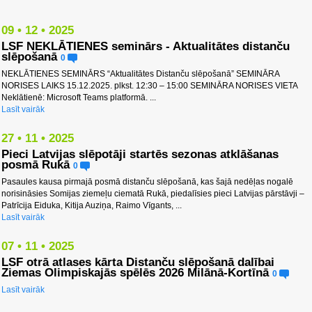
09 • 12 • 2025
LSF NEKLĀTIENES seminārs - Aktualitātes distanču
slēpošanā
0
NEKLĀTIENES SEMINĀRS “Aktualitātes Distanču slēpošanā” SEMINĀRA
NORISES LAIKS 15.12.2025. plkst. 12:30 – 15:00 SEMINĀRA NORISES VIETA
Neklātienē: Microsoft Teams platformā. ...
Lasīt vairāk
27 • 11 • 2025
Pieci Latvijas slēpotāji startēs sezonas atklāšanas
posmā Rukā
0
Pasaules kausa pirmajā posmā distanču slēpošanā, kas šajā nedēļas nogalē
norisināsies Somijas ziemeļu ciematā Rukā, piedalīsies pieci Latvijas pārstāvji –
Patrīcija Eiduka, Kitija Auziņa, Raimo Vīgants, ...
Lasīt vairāk
07 • 11 • 2025
LSF otrā atlases kārta Distanču slēpošanā dalībai
Ziemas Olimpiskajās spēlēs 2026 Milānā-Kortīnā
0
Lasīt vairāk