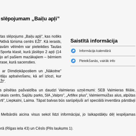
 slēpojumam „Baiļu apļi”
utas slēpojums „Baiļu apļi”, kas notiks
Saistītā informācija
ktīvā tūrisma centrs EŽI”. Kā ierasts,
savām vēlmēm var pieteikties Tautas
Informācija kalendārā
 Sporta klasē, kurā jāslēpo 2 apļi (14
s, jo arī pašiem mazākajiem – bērniem
Pieteikšanās, vairāk info
rase, kurā sacensties.
te ar Dimdiņkāpostiem un „Nākotne”
āju apbalvošanu, kā arī izlozi, kur
ŽI”.
as pilsētas pašvaldība un daudzi Valmieras uzņēmumi: SEB Valmieras filiāle,
ais centrs, Sajūtu parks, SIA „Valpro”, „Artifex plus”, Valmiermuižas alus, atpūtas
rti”, Liepkalni, Laima. Tāpat balvas būs sarūpējuši arī speciālā inventāra pārstāvji
Melbārdis aicina visus sekot līdzi informācijai, jo laikapstākļu dēļ iespējamas
erā (Rīgas iela 43) un Cēsīs (Pils laukums 1).