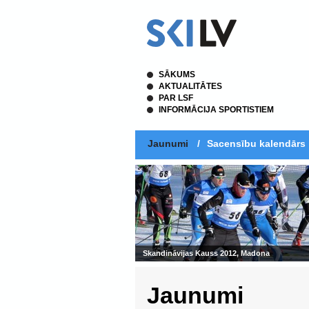
SĀKUMS
AKTUALITĀTES
PAR LSF
INFORMĀCIJA SPORTISTIEM
Jaunumi
/
Sacensību kalendārs
Skandināvijas Kauss 2012, Madona
Jaunumi