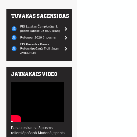
FIS Latvijas Čempionāts 3.
posms (atlase uz ROL izlasi)
Rollertour 2026 6. posms
FIS Pasaules Kauss
Rollerslēpošanā Trollhättan,
ZVIEDRIJĀ
Pasaules kausa 3.posms
rollerslēpošanā Madonā, sprints.