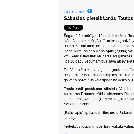
19 • 01 • 2015
Sākusies pieteikšanās Tautas
Šogad 1.februārī jau 12.reizi tiek rīkots Ta
slēpošanas centrā „Baiļi” un ko organizē „A
dalībnieki atkarībā no sagatavotības un 
klasē, kurā jāslēpo viens aplis (7,8km) vai
km). Piedalīties tiek aicinātas arī ģimene
līdz 10 gadu vecumam būs sava atsevišķa t
Finišā dalībniekus sagaida garda maltī
desiņām. Pasākums noslēgsies ar uzvarēt
galvenā balva būs velosipēds no veikala „E
Tradicionāli pasākumu atbalsta Valmier
Valmieras Drāmas teātris, Vidzemes Olimpisk
komplekss „Avoti”, Augļu serviss, „Rātes vā
Swix un Fischer.
„Baiļu apļu” galvenais tiesnesis Rolands 
izmaiņas.
Pieteikties iespējams arī Ežu veikalā Valmi