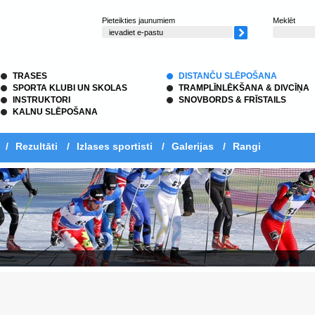
Pieteikties jaunumiem
Meklēt
TRASES
DISTANČU SLĒPOŠANA
SPORTA KLUBI UN SKOLAS
TRAMPLĪNLĒKŠANA & DIVCĪŅA
INSTRUKTORI
SNOVBORDS & FRĪSTAILS
KALNU SLĒPOŠANA
/
Rezultāti
/
Izlases sportisti
/
Galerijas
/
Rangi