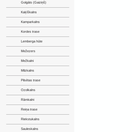
Golgāts (Gaiziņš)
Kaķīškalns
Kamparkalns
Kordes trase
Lemberga hūte
Mežezers
Mežkalni
Milzkalns
Pilsētas trase
Ozolkalns
Rāmkalni
Reiņa trase
Riekstukalns
Sauleskalns