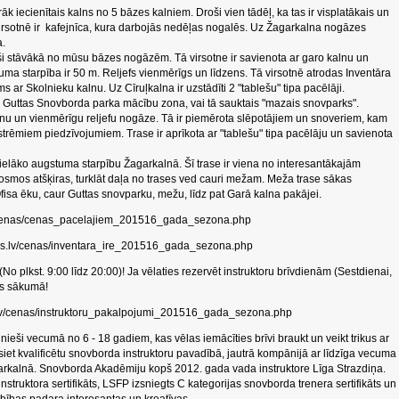
irāk iecienītais kalns no 5 bāzes kalniem. Droši vien tādēļ, ka tas ir visplatākais un
 virsotnē ir kafejnīca, kura darbojās nedēļas nogalēs. Uz Žagarkalna nogāzes
a.
oši stāvākā no mūsu bāzes nogāzēm. Tā virsotne ir savienota ar garo kalnu un
ma starpība ir 50 m. Reljefs vienmērīgs un līdzens. Tā virsotnē atrodas Inventāra
 ar Skolnieku kalnu. Uz Cīruļkalna ir uzstādīti 2 "tablešu" tipa pacēlāji.
s Guttas Snovborda parka mācību zona, vai tā sauktais "mazais snovparks".
zenu un vienmērīgu reljefu nogāze. Tā ir piemērota slēpotājiem un snoveriem, kam
kstrēmiem piedzīvojumiem. Trase ir aprīkota ar "tablešu" tipa pacēlāju un savienota
lielāko augstuma starpību Žagarkalnā. Šī trase ir viena no interesantākajām
posmos atšķiras, turklāt daļa no trases ved cauri mežam. Meža trase sākas
fisa ēku, caur Guttas snovparku, mežu, līdz pat Garā kalna pakājei.
lv/cenas/cenas_pacelajiem_201516_gada_sezona.php
lns.lv/cenas/inventara_ire_201516_gada_sezona.php
 plkst. 9:00 līdz 20:00)! Ja vēlaties rezervēt instruktoru brīvdienām (Sestdienai,
as sākumā!
.lv/cenas/instruktoru_pakalpojumi_201516_gada_sezona.php
unieši vecumā no 6 - 18 gadiem, kas vēlas iemācīties brīvi braukt un veikt trikus ar
t kvalificētu snovborda instruktoru pavadībā, jautrā kompānijā ar līdzīga vecuma
rkalnā. Snovborda Akadēmiju kopš 2012. gada vada instruktore Līga Strazdiņa.
instruktora sertifikāts, LSFP izsniegts C kategorijas snovborda trenera sertifikāts un