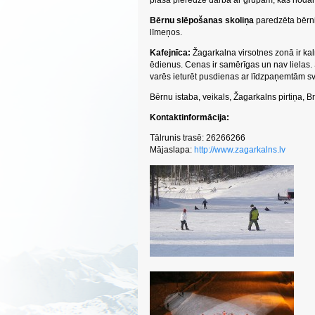
plaša pieredze darbā ar grupām, kas nodar
Bērnu slēpošanas skoliņa
paredzēta bērn
līmeņos.
Kafejnīca:
Žagarkalna virsotnes zonā ir kal
ēdienus. Cenas ir samērīgas un nav lielas. 
varēs ieturēt pusdienas ar līdzpaņemtām s
Bērnu istaba, v
eikals,
Žagarkalns pirtiņa,
Br
Kontaktinformācija:
Tālrunis trasē: 26266266
Mājaslapa:
http://www.zagarkalns.lv