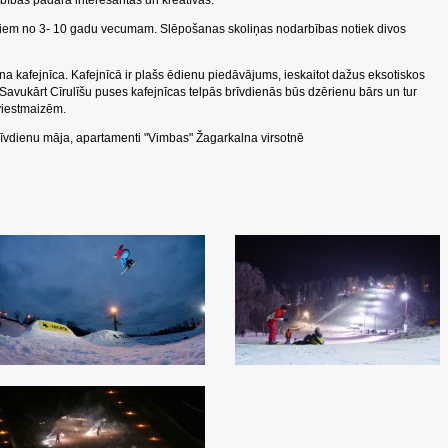
bības padara interesantas un kreatīvas.
iem no 3- 10 gadu vecumam. Slēpošanas skoliņas nodarbības notiek divos
na kafejnīca. Kafejnīcā ir plašs ēdienu piedāvājums, ieskaitot dažus eksotiskos
Savukārt Cīrulīšu puses kafejnīcas telpās brīvdienās būs dzērienu bārs un tur
viestmaizēm.
īvdienu māja, apartamenti "Vimbas" Žagarkalna virsotnē