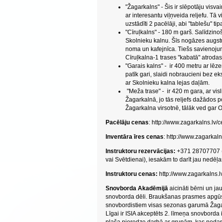
"Žagarkalns" - Šis ir slēpotāju visva
ar interesantu viļņveida reljefu. Tā
uzstādīti 2 pacēlāji, abi "tablešu" tip
"Cīruļkalns" - 180 m garš. Salīdzin
Skolnieku kalnu. Šīs nogāzes augstu
noma un kafejnīca. Tiešs savienojums
Cīruļkalna-1 trases "kabatā" atroda
"Garais kalns" - ir 400 metru ar lē
patīk gari, slaidi nobraucieni bez e
ar Skolnieku kalna lejas daļām.
"Meža trase" - ir 420 m gara, ar vis
Žagarkalnā, jo tās reljefs dažādos 
Žagarkalna virsotnē, tālāk ved gar O
Pacēlāju cenas
: http://www.zagarkalns.
Inventāra īres cenas
: http://www.zagarka
Instruktoru rezervācijas:
+371 28707707 (No
vai Svētdienai), iesakām to darīt jau nedēļ
Instruktoru cenas:
http://www.zagarkalns
Snovborda Akadēmijā
aicināti bērni un ja
snovborda dēli. Braukšanas prasmes apgūsie
snovbordistiem visas sezonas garumā Žaga
Līgai ir ISIA akceptēts 2. līmeņa snovborda 