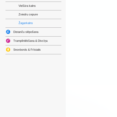
Viešūra kalns
Zviedru cepure
Žagarkalns
Distanču slēpošana
Tramplīnlēkšana & Divcīņa
Snovbords & Frīstails