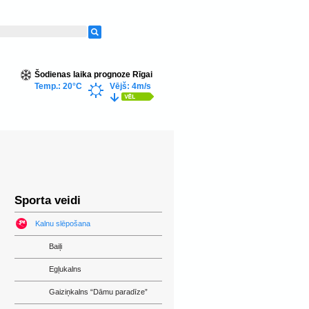
Šodienas laika prognoze Rīgai
Temp.: 20°C
Vējš: 4m/s
Sporta veidi
Kalnu slēpošana
Baiļi
Egļukalns
Gaiziņkalns “Dāmu paradīze”