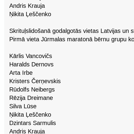
Andris Krauja
Ņikita Ļeščenko
Skrituļslidošanā godalgotās vietas Latvijas un 
Pirmā vieta Jūrmalas maratonā bērnu grupu k
Kārlis Vancovičs
Haralds Dernovs
Arta Irbe
Kristers Čerņevskis
Rūdolfs Neibergs
Rēzija Dreimane
Silva Lūse
Ņikita Ļeščenko
Dzintars Sarmulis
Andris Krauja