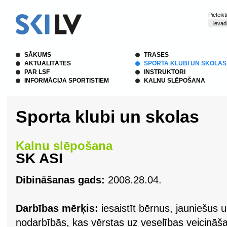
Pieteik
SĀKUMS
TRASES
AKTUALITĀTES
SPORTA KLUBI UN SKOLAS
PAR LSF
INSTRUKTORI
INFORMĀCIJA SPORTISTIEM
KALNU SLĒPOŠANA
Sporta klubi un skolas
Kalnu slēpošana
SK ASI
Dibināšanas gads:
2008.28.04.
Darbības mērķis:
iesaistīt bērnus, jauniešus 
nodarbībās, kas vērstas uz veselības veicināšan