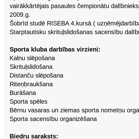
vairākkārtējais pasaules čempionātu dalībnieks,
2009.g.
Šobrīd studē RISEBA 4.kursā ( uzņēmējdarbība
Starptautisku skrituļslidošanas sacensību dalīb
Sporta kluba darbības virzieni:
Kalnu slēpošana
Skrituļslidošana
Distanču slēpošana
Riteņbraukšana
Burāšana
Sporta spēles
Bērnu vasaras un ziemas sporta nometņu org
Sporta sacensību organizēšana
Biedru saraksts: