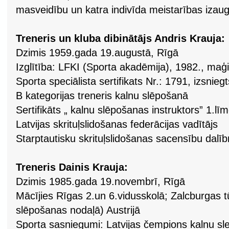
masveidību un katra indivīda meistarības izau
Treneris un kluba dibinātājs Andris Krauja:
Dzimis 1959.gada 19.augustā, Rīgā
Izglītība: LFKI (Sporta akadēmija), 1982., maģi
Sporta speciālista sertifikats Nr.: 1791, izsnieg
B kategorijas treneris kalnu slēpošanā
Sertifikāts „ kalnu slēpošanas instruktors” 1.lī
Latvijas skrituļslidošanas federācijas vadītājs
Starptautisku skrituļslidošanas sacensību dalīb
Treneris Dainis Krauja:
Dzimis 1985.gada 19.novembrī, Rīgā
Mācījies Rīgas 2.un 6.vidusskolā; Zalcburgas t
slēpošanas nodaļā) Austrijā
Sporta sasniegumi: Latvijas čempions kalnu s