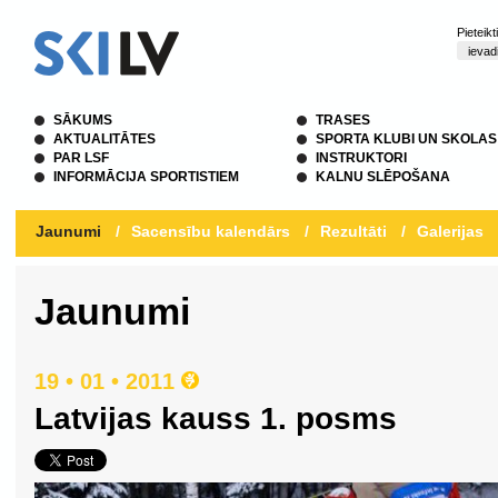
Pieteik
SĀKUMS
TRASES
AKTUALITĀTES
SPORTA KLUBI UN SKOLAS
PAR LSF
INSTRUKTORI
INFORMĀCIJA SPORTISTIEM
KALNU SLĒPOŠANA
Jaunumi
/
Sacensību kalendārs
/
Rezultāti
/
Galerijas
Jaunumi
19 • 01 • 2011
Latvijas kauss 1. posms