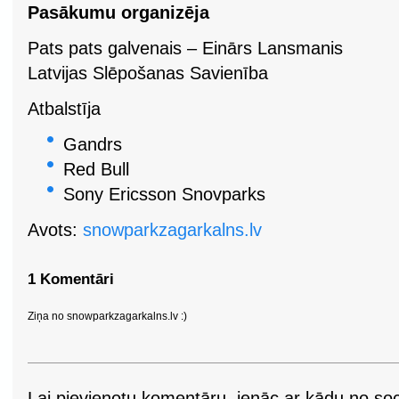
Pasākumu organizēja
Pats pats galvenais – Einārs Lansmanis
Latvijas Slēpošanas Savienība
Atbalstīja
Gandrs
Red Bull
Sony Ericsson Snovparks
Avots:
snowparkzagarkalns.lv
1 Komentāri
Ziņa no snowparkzagarkalns.lv :)
Lai pievienotu komentāru, ienāc ar kādu no soci