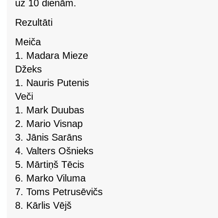
uz 10 dienām.
Rezultāti
Meiča
1. Madara Mieze
Džeks
1. Nauris Putenis
Veči
1. Mark Duubas
2. Mario Visnap
3. Jānis Sarāns
4. Valters Ošnieks
5. Mārtiņš Tēcis
6. Marko Viluma
7. Toms Petrusēvičs
8. Kārlis Vējš