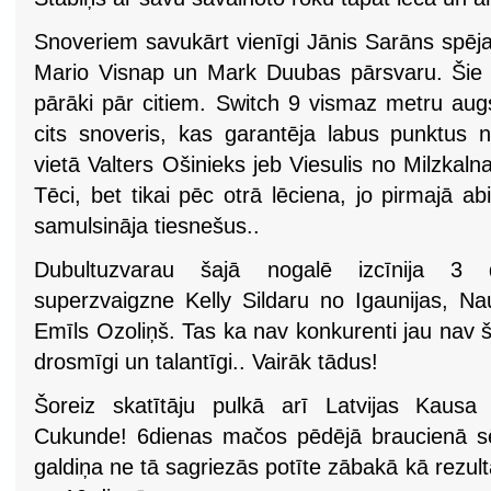
Snoveriem savukārt vienīgi Jānis Sarāns spēja i
Mario Visnap un Mark Duubas pārsvaru. Šie ab
pārāki pār citiem. Switch 9 vismaz metru augs
cits snoveris, kas garantēja labus punktus n
vietā Valters Ošinieks jeb Viesulis no Milzkaln
Tēci, bet tikai pēc otrā lēciena, jo pirmajā ab
samulsināja tiesnešus..
Dubultuzvarau šajā nogalē izcīnija 3 dr
superzvaigzne Kelly Sildaru no Igaunijas, Na
Emīls Ozoliņš. Tas ka nav konkurenti jau nav šo
drosmīgi un talantīgi.. Vairāk tādus!
Šoreiz skatītāju pulkā arī Latvijas Kausa 
Cukunde! 6dienas mačos pēdējā braucienā sē
galdiņa ne tā sagriezās potīte zābakā kā rezult