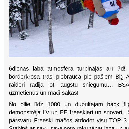
6dienas labā atmosfēra turpinājās arī 7d
borderkrosa trasi piebrauca pie pašiem Big A
raideri rādija ļoti augstu sniegumu… BSA
uzmetienus un mači sākās!
No ollie līdz 1080 un dubultajam back fli
demonstrēja LV un EE freeskieri un snoveri.. 
pārsvaru Freeski mačos atdodot visu TOP 3.
Stabiņš ar savu savainoto roku tāpat leca un ar