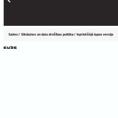
Saites
/
Sīkdatnes un datu drošības politika
/
Iepriekšējā lapas versija