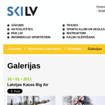
Pieteik
SĀKUMS
TRASES
AKTUALITĀTES
SPORTA KLUBI UN SKOLAS
PAR LSF
INSTRUKTORI
INFORMĀCIJA SPORTISTIEM
KALNU SLĒPOŠANA
Jaunumi
/
Sacensību kalendārs
/
Rezultāti
/
Galerijas
Galerijas
16 • 01 • 2011
Latvijas Kauss Big Air