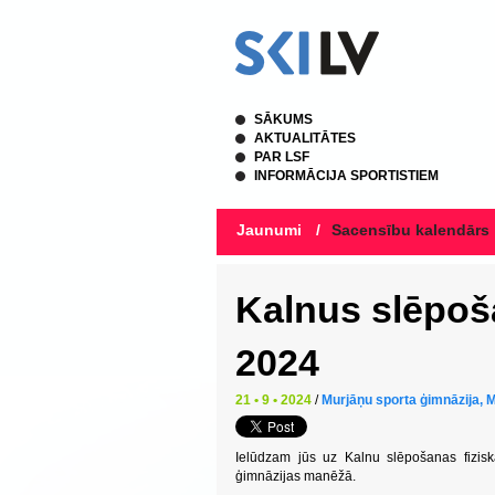
SĀKUMS
AKTUALITĀTES
PAR LSF
INFORMĀCIJA SPORTISTIEM
Jaunumi
/
Sacensību kalendārs
Kalnus slēpoš
2024
21 • 9 • 2024
/
Murjāņu sporta ģimnāzija, M
Ielūdzam jūs uz Kalnu slēpošanas fizisk
ģimnāzijas manēžā.