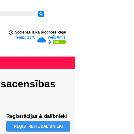
Šodienas laika prognoze Rīgai
Temp.: 23°C
Vējš: 0m/s
 sacensības
Reģistrācijas & dalībnieki
REĢISTRĒTIE DALĪBNIEKI