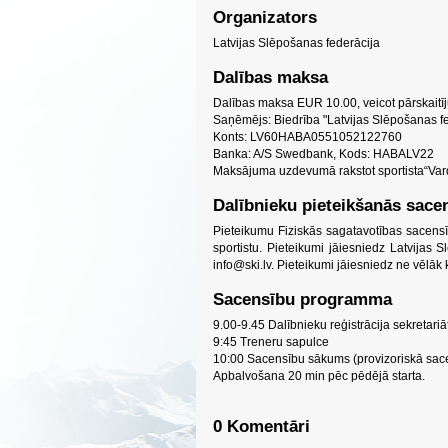
Organizators
Latvijas Slēpošanas federācija
Dalības maksa
Dalības maksa EUR 10.00, veicot pārskaitī
Saņēmējs: Biedrība "Latvijas Slēpošanas fe
Konts: LV60HABA0551052122760
Banka: A/S Swedbank, Kods: HABALV22
Maksājuma uzdevumā rakstot sportista“Va
Dalībnieku pieteikšanās sac
Pieteikumu Fiziskās sagatavotības sacensī
sportistu. Pieteikumi jāiesniedz Latvijas S
info@ski.lv
. Pieteikumi jāiesniedz ne vēlāk
Sacensību programma
9.00-9.45 Dalībnieku reģistrācija sekretariā
9:45 Treneru sapulce
10:00 Sacensību sākums (provizoriskā sa
Apbalvošana 20 min pēc pēdējā starta.
0 Komentāri