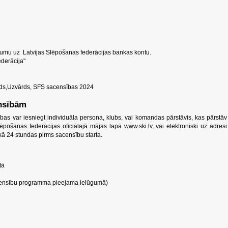
jumu uz Latvijas Slēpošanas federācijas bankas kontu.
derācija"
rds,Uzvārds, SFS sacensības 2024
ensībām
bas var iesniegt individuāla persona, klubs, vai komandas pārstāvis, kas pārstāv
lēpošanas federācijas oficiālajā mājas lapā www.ski.lv, vai elektroniski uz adresi
 kā 24 stundas pirms sacensību starta.
tā
censību programma pieejama ielūgumā)