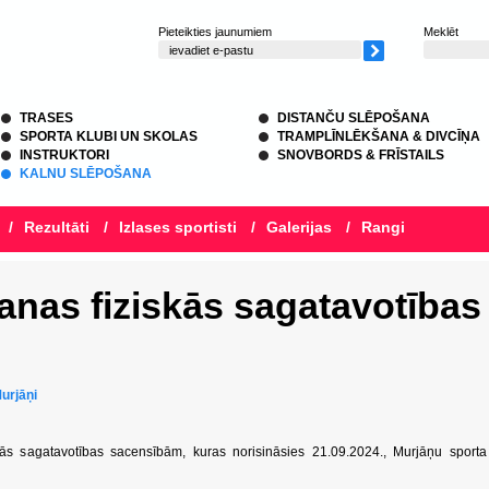
Pieteikties jaunumiem
Meklēt
TRASES
DISTANČU SLĒPOŠANA
SPORTA KLUBI UN SKOLAS
TRAMPLĪNLĒKŠANA & DIVCĪŅA
INSTRUKTORI
SNOVBORDS & FRĪSTAILS
KALNU SLĒPOŠANA
/
Rezultāti
/
Izlases sportisti
/
Galerijas
/
Rangi
anas fiziskās sagatavotības
urjāņi
ās sagatavotības sacensībām, kuras norisināsies 21.09.2024., Murjāņu sporta