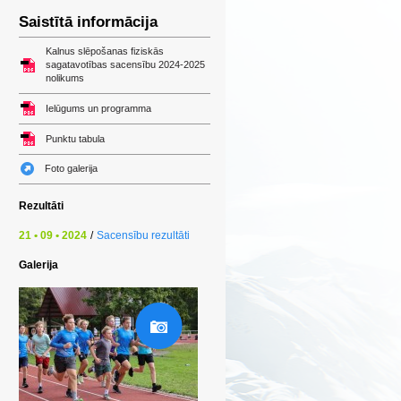
Saistītā informācija
Kalnus slēpošanas fiziskās
sagatavotības sacensību 2024-2025
nolikums
Ielūgums un programma
Punktu tabula
Foto galerija
Rezultāti
21 • 09 • 2024
/
Sacensību rezultāti
Galerija