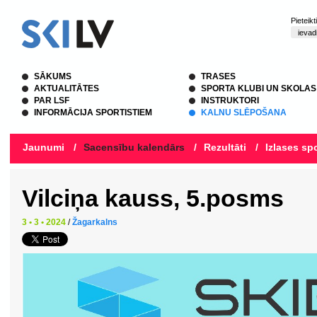
Pieteik
SĀKUMS
TRASES
AKTUALITĀTES
SPORTA KLUBI UN SKOLAS
PAR LSF
INSTRUKTORI
INFORMĀCIJA SPORTISTIEM
KALNU SLĒPOŠANA
Jaunumi
/
Sacensību kalendārs
/
Rezultāti
/
Izlases spo
Vilciņa kauss, 5.posms
3 • 3 • 2024
/
Žagarkalns