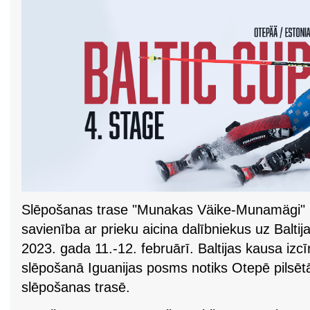
Slēpošanas trase "Munakas Väike-Munamägi" 
savienība ar prieku aicina dalībniekus uz Balt
2023. gada 11.-12. februārī. Baltijas kausa iz
slēpošanā Iguanijas posms notiks Otepē pilsē
slēpošanas trasē.