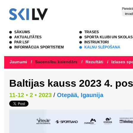
Pieteik
SĀKUMS
TRASES
AKTUALITĀTES
SPORTA KLUBI UN SKOLAS
PAR LSF
INSTRUKTORI
INFORMĀCIJA SPORTISTIEM
KALNU SLĒPOŠANA
Jaunumi
/
Sacensību kalendārs
/
Rezultāti
/
Izlases spo
Baltijas kauss 2023 4. po
11-12 • 2 • 2023
/
Otepää, Igaunija