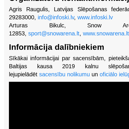
Agris Raugulis, Latvijas Slēpošanas federā
29283000,
info@infoski.lv
,
www.infoski.lv
Arturas Bikulc, Snow A
12853,
sport@snowarena.lt
,
www.snowarena.lt
Informācija dalībniekiem
Sīkākai informācijai par sacensībām, pieteik
Baltijas kausa 2019 kalnu slēpoša
lejupielādēt
sacensību nolikumu
un
oficiālo iel