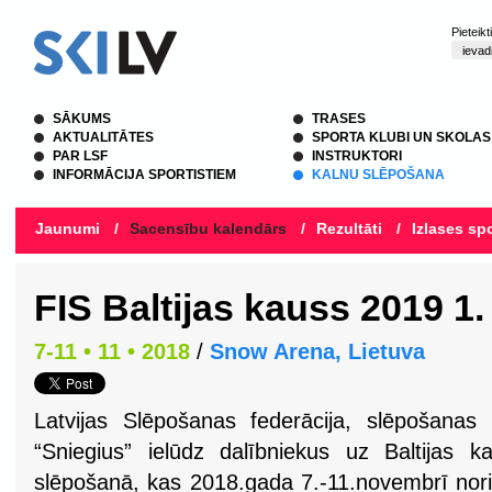
Pieteik
SĀKUMS
TRASES
AKTUALITĀTES
SPORTA KLUBI UN SKOLAS
PAR LSF
INSTRUKTORI
INFORMĀCIJA SPORTISTIEM
KALNU SLĒPOŠANA
Jaunumi
/
Sacensību kalendārs
/
Rezultāti
/
Izlases spo
FIS Baltijas kauss 2019 1
7-11 • 11 • 2018
/
Snow Arena, Lietuva
Latvijas Slēpošanas federācija, slēpošana
“Sniegius” ielūdz dalībniekus uz Baltijas
slēpošanā, kas 2018.gada 7.-11.novembrī nori