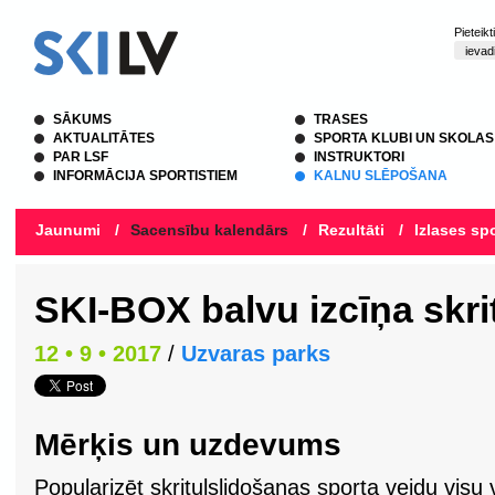
Pieteik
SĀKUMS
TRASES
AKTUALITĀTES
SPORTA KLUBI UN SKOLAS
PAR LSF
INSTRUKTORI
INFORMĀCIJA SPORTISTIEM
KALNU SLĒPOŠANA
Jaunumi
/
Sacensību kalendārs
/
Rezultāti
/
Izlases spo
SKI-BOX balvu izcīņa skri
12 • 9 • 2017
/
Uzvaras parks
Mērķis un uzdevums
Popularizēt skrituļslidošanas sporta veidu visu