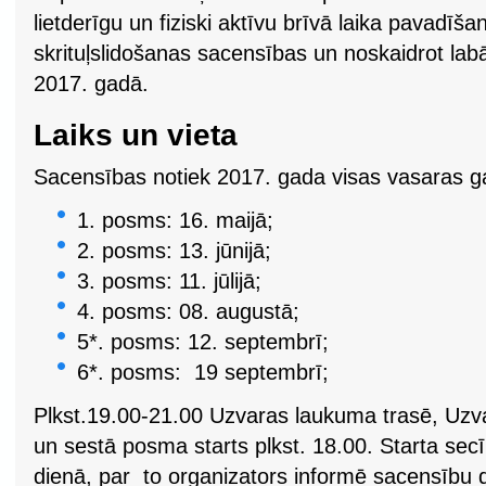
lietderīgu un fiziski aktīvu brīvā laika pavadīš
skrituļslidošanas sacensības un noskaidrot labāk
2017. gadā.
Laiks un vieta
Sacensības notiek 2017. gada visas vasaras 
1. posms: 16. maijā;
2. posms: 13. jūnijā;
3. posms: 11. jūlijā;
4. posms: 08. augustā;
5*. posms: 12. septembrī;
6*. posms: 19 septembrī;
Plkst.19.00-21.00 Uzvaras laukuma trasē, Uzva
un sestā posma starts plkst. 18.00. Starta secī
dienā, par to organizators informē sacensību da