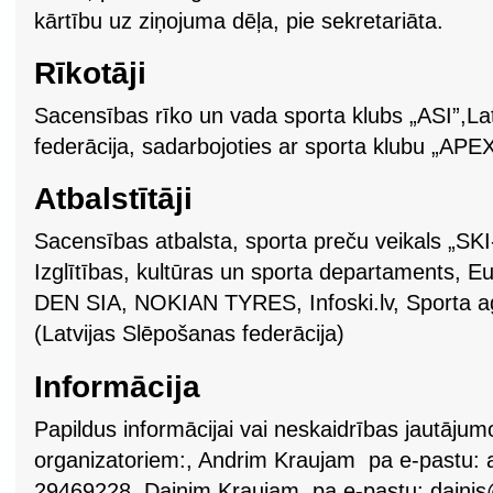
kārtību uz ziņojuma dēļa, pie sekretariāta.
Rīkotāji
Sacensības rīko un vada sporta klubs „ASI”,Lat
federācija, sadarbojoties ar sporta klubu „APEX
Atbalstītāji
Sacensības atbalsta, sporta preču veikals „S
Izglītības, kultūras un sporta departaments, Eu
DEN SIA, NOKIAN TYRES, Infoski.lv, Sporta aģ
(Latvijas Slēpošanas federācija)
Informācija
Papildus informācijai vai neskaidrības jautājum
organizatoriem:, Andrim Kraujam pa e-pastu:
29469228, Dainim Kraujam pa e-pastu:
dainis