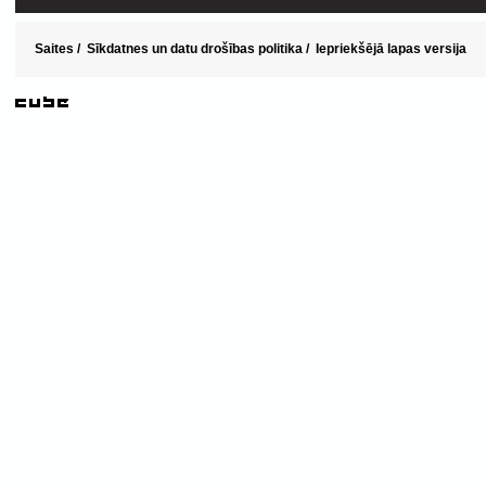
Saites
/
Sīkdatnes un datu drošības politika
/
Iepriekšējā lapas versija