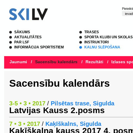
Pieteik
SĀKUMS
TRASES
AKTUALITĀTES
SPORTA KLUBI UN SKOLAS
PAR LSF
INSTRUKTORI
INFORMĀCIJA SPORTISTIEM
KALNU SLĒPOŠANA
Jaunumi
/
Sacensību kalendārs
/
Rezultāti
/
Izlases spo
Sacensību kalendārs
3-5 • 3 • 2017
/
Pilsētas trase, Sigulda
Latvijas Kauss 2.posms
7 • 3 • 2017
/
Kaķīškalns, Sigulda
Kaķīškalna kauss 2017 4. pos