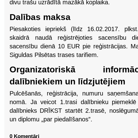
divu trašu uzrādītā mazākā koplaika.
Dalības maksa
Piesakoties iepriekš (līdz 16.02.2017. pl
skaidrā naudā reģistrējoties sacensību di
sacensību dienā 10 EUR pie reģistrācijas. M
Siguldas Pilsētas trases tarifiem.
Organizatoriskā inform
dalībniekiem un līdzjutējiem
Pulcēšanās, reģistrācija, numuru saņemšana
nomā. Ja veicot 1.trasi dalībnieku piemek
dalībnieks DRĪKST startēt 2.trasē, noslēgu
un diplomu „par piedalīšanos”.
0 Komentāri