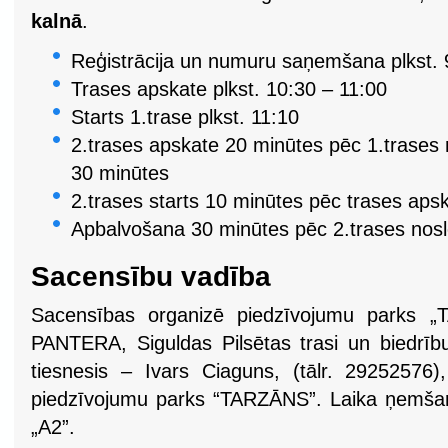
kalnā
.
Reģistrācija un numuru saņemšana plkst. 
Trases apskate plkst. 10:30 – 11:00
Starts 1.trase plkst. 11:10
2.trases apskate 20 minūtes pēc 1.trases 
30 minūtes
2.trases starts 10 minūtes pēc trases aps
Apbalvošana 30 minūtes pēc 2.trases nosl
Sacensību vadība
Sacensības organizē piedzīvojumu parks 
PANTERA, Siguldas Pilsētas trasi un biedrību
tiesnesis – Ivars Ciaguns, (tālr. 29252576),
piedzīvojumu parks “TARZĀNS”. Laika ņemšan
„A2”.