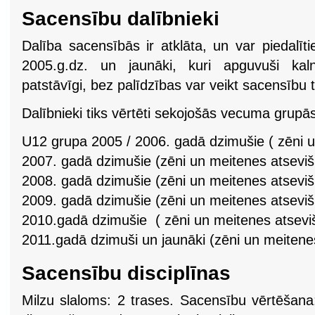
Sacensību dalībnieki
Dalība sacensībās ir atklāta, un var piedalīt
2005.g.dz. un jaunāki, kuri apguvuši ka
patstāvīgi, bez palīdzības var veikt sacensību t
Dalībnieki tiks vērtēti sekojošās vecuma grupā
U12 grupa 2005 / 2006. gadā dzimušie ( zēni u
2007. gadā dzimušie (zēni un meitenes atseviš
2008. gadā dzimušie (zēni un meitenes atseviš
2009. gadā dzimušie (zēni un meitenes atseviš
2010.gadā dzimušie ( zēni un meitenes atseviš
2011.gadā dzimuši un jaunāki (zēni un meitenes
Sacensību disciplīnas
Milzu slaloms: 2 trases. Sacensību vērtēšana: