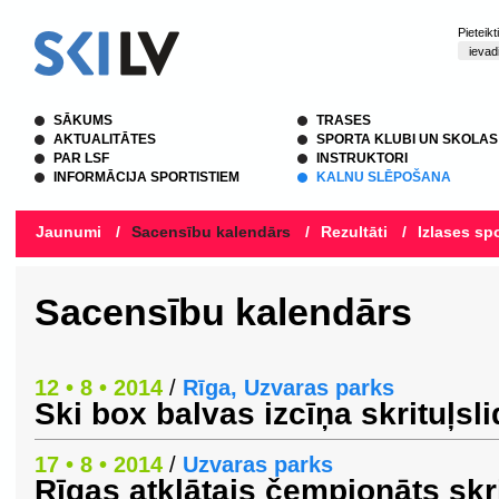
Pieteik
SĀKUMS
TRASES
AKTUALITĀTES
SPORTA KLUBI UN SKOLAS
PAR LSF
INSTRUKTORI
INFORMĀCIJA SPORTISTIEM
KALNU SLĒPOŠANA
Jaunumi
/
Sacensību kalendārs
/
Rezultāti
/
Izlases spo
Sacensību kalendārs
12 • 8 • 2014
/
Rīga, Uzvaras parks
Ski box balvas izcīņa skrituļs
17 • 8 • 2014
/
Uzvaras parks
Rīgas atklātais čempionāts skr