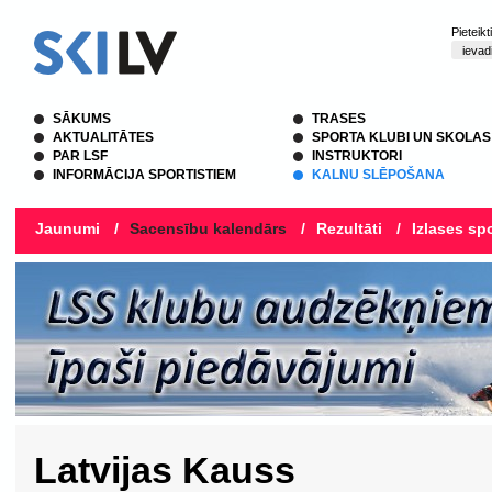
Pieteik
SĀKUMS
TRASES
AKTUALITĀTES
SPORTA KLUBI UN SKOLAS
PAR LSF
INSTRUKTORI
INFORMĀCIJA SPORTISTIEM
KALNU SLĒPOŠANA
Jaunumi
/
Sacensību kalendārs
/
Rezultāti
/
Izlases spo
Latvijas Kauss