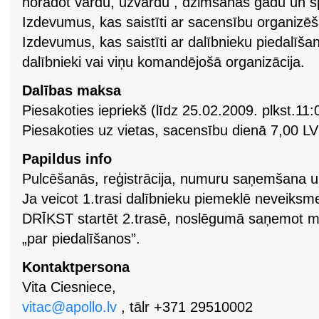
norādot vārdu, uzvārdu , dzimšanas gadu un sp
Izdevumus, kas saistīti ar sacensību organizēš
Izdevumus, kas saistīti ar dalībnieku piedalīš
dalībnieki vai viņu komandējošā organizācija.
Dalības maksa
Piesakoties iepriekš (līdz 25.02.2009. plkst.11:0
Piesakoties uz vietas, sacensību dienā 7,00 LVL
Papildus info
Pulcēšanās, reģistrācija, numuru saņemšana u
Ja veicot 1.trasi dalībnieku piemeklē neveiks
DRĪKST startēt 2.trasē, noslēgumā saņemot m
„par piedalīšanos”.
Kontaktpersona
Vita Ciesniece,
vitac@apollo.lv
, tālr +371 29510002