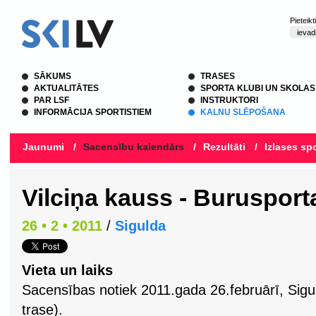
Pieteik
SĀKUMS
TRASES
AKTUALITĀTES
SPORTA KLUBI UN SKOLAS
PAR LSF
INSTRUKTORI
INFORMĀCIJA SPORTISTIEM
KALNU SLĒPOŠANA
Jaunumi
/
Sacensību kalendārs
/
Rezultāti
/
Izlases spo
Vilciņa kauss - Burusport
26 • 2 • 2011
/
Sigulda
Vieta un laiks
Sacensības notiek 2011.gada 26.februārī, Sigul
trase).