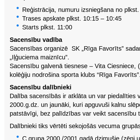
Reģistrācija, numuru izsniegšana no plkst.
Trases apskate plkst. 10:15 – 10:45
Starts plkst. 11:00
Sacensību vadība
Sacensības organizē SK „Rīga Favorīts” sadar
„Iļģuciema maiznīcu”.
Sacensību galvenā tiesnese – Vita Ciesniece, (
kolēģiju nodrošina sporta klubs “Rīga Favorīts”
Sacensību dalībnieki
Dalība sacensībās ir atklāta un var piedalīties 
2000.g.dz. un jaunāki, kuri apguvuši kalnu sl
patstāvīgi, bez palīdzības var veikt sacensību t
Dalībnieki tiks vērtēti sekojošās vecuma grupā
C grupa 2000./2001.gadā dzimušie (zēni 