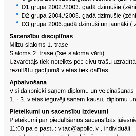
D1 grupa 2002./2003. gadā dzimušie (zēni
D2 grupa 2004./2005. gadā dzimušie (zēni
D3 grupa 2006.gadā dzimuši un jaunāki ( 
Sacensību disciplīnas
Milzu slaloms 1. trase
Slaloms 2. trase (īsie slaloma vārti)
Uzvarētājs tiek noteikts pēc divu trašu uzrādī
rezultātu gadījumā vietas tiek dalītas.
Apbalvošana
Visi dalībnieki saņem diplomu un veicināšanas 
1. - 3. vietas ieguvēji saņem kausu, diplomu u
Pieteikumi un sacensību izdevumi
Pieteikumi par piedalīšanos sacensībās jāiesnie
11:00 pa e-pastu:
vitac@apollo.lv
, individuāli 