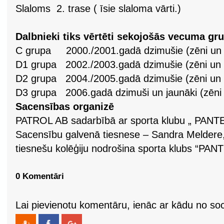
Slaloms 2. trase ( īsie slaloma vārti.)
Dalbnieki tiks vērtēti sekojošās vecuma gr
C grupa 2000./2001.gadā dzimušie (zēni un 
D1 grupa 2002./2003.gadā dzimušie (zēni un
D2 grupa 2004./2005.gadā dzimušie (zēni un
D3 grupa 2006.gadā dzimuši un jaunāki (zēni
Sacensības organizē
PATROL AB sadarbībā ar sporta klubu „ PANT
Sacensību galvenā tiesnese – Sandra Meldere, 
tiesnešu kolēģiju nodrošina sporta klubs “PAN
0 Komentāri
Lai pievienotu komentāru, ienāc ar kādu no soci