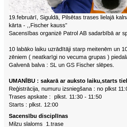
19.februārī, Siguldā, Pilsētas trases lielajā kaln
kārta - ,,Fischer kauss"
Sacensības organizē Patrol AB sadarbībā ar sp
10 labāko laiku uzrādītāji starp meitenēm un 10 
zēniem ( neatkarīgi no vecuma grupas ) piedal
Galvenā balva : SL un GS Fischer slēpes.
UMANĪBU : sakarā ar auksto laiku,starts tiek
Reģistrācija, numuru izsniegšana : no plkst 11:
Trases apskate : plkst. 11:30 - 11:50
Starts : plkst. 12:00
Sacensību disciplīnas
Milzu slaloms 1.trase