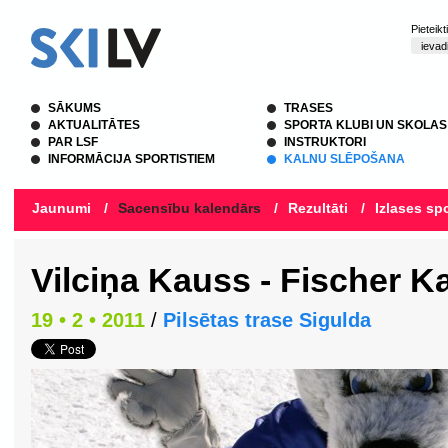
Pieteik
SĀKUMS
TRASES
AKTUALITĀTES
SPORTA KLUBI UN SKOLAS
PAR LSF
INSTRUKTORI
INFORMĀCIJA SPORTISTIEM
KALNU SLĒPOŠANA
Jaunumi
/
Sacensību kalendārs
/
Rezultāti
/
Izlases spo
Vilciņa Kauss - Fischer K
19 • 2 • 2011
/
Pilsētas trase Sigulda