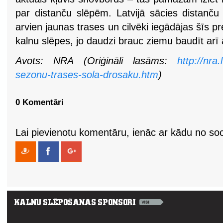
par distanču slēpēm. Latvijā sācies distanč
arvien jaunas trases un cilvēki iegādājas šīs pr
kalnu slēpes, jo daudzi brauc ziemu baudīt arī 
Avots: NRA (Oriģināli lasāms:
http://nra
sezonu-trases-sola-drosaku.htm
)
0 Komentāri
Lai pievienotu komentāru, ienāc ar kādu no soci