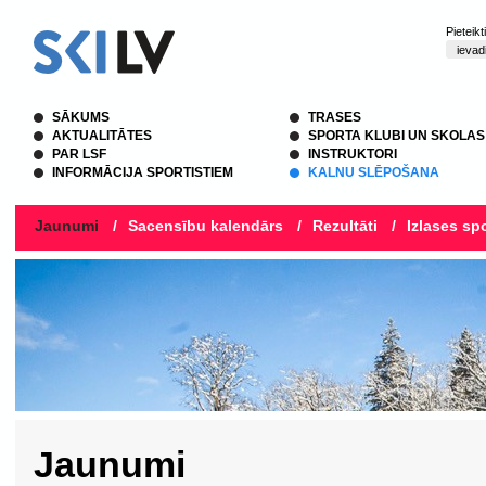
Pieteik
SĀKUMS
TRASES
AKTUALITĀTES
SPORTA KLUBI UN SKOLAS
PAR LSF
INSTRUKTORI
INFORMĀCIJA SPORTISTIEM
KALNU SLĒPOŠANA
Jaunumi
/
Sacensību kalendārs
/
Rezultāti
/
Izlases spo
Jaunumi