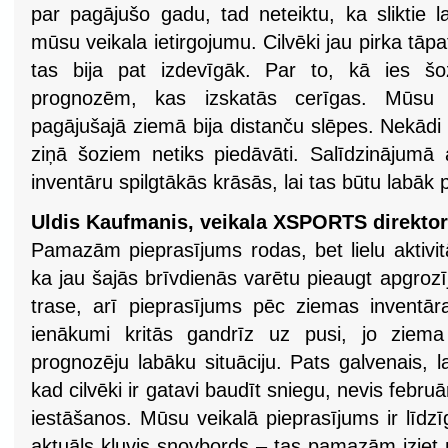
par pagājušo gadu, tad neteiktu, ka sliktie l
mūsu veikala ietirgojumu. Cilvēki jau pirka tāpa
tas bija pat izdevīgāk. Par to, kā ies šo
prognozēm, kas izskatās cerīgas. Mūsu v
pagājušajā ziemā bija distanču slēpes. Nekādi 
ziņā šoziem netiks piedāvāti. Salīdzinājumā
inventāru spilgtākās krāsās, lai tas būtu labā
Uldis Kaufmanis, veikala XSPORTS direktor
Pamazām pieprasījums rodas, bet lielu aktivit
ka jau šajās brīvdienās varētu pieaugt apgrozī
trase, arī pieprasījums pēc ziemas inventā
ienākumi kritās gandrīz uz pusi, jo ziema
prognozēju labāku situāciju. Pats galvenais, 
kad cilvēki ir gatavi baudīt sniegu, nevis febru
iestāšanos. Mūsu veikalā pieprasījums ir līd
aktuāls kļuvis snovbords – tas pamazām iziet n