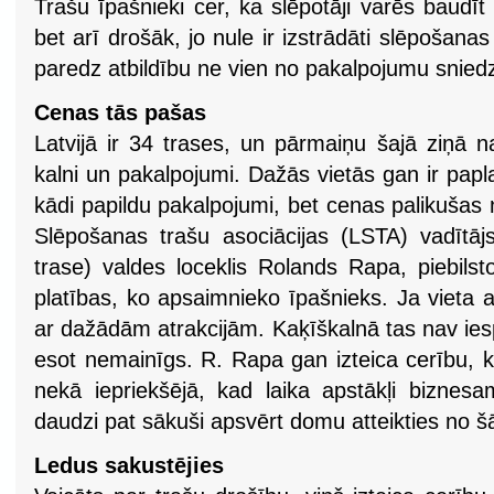
Trašu īpašnieki cer, ka slēpotāji varēs baudīt 
bet arī drošāk, jo nule ir izstrādāti slēpošana
paredz atbildību ne vien no pakalpojumu sniedz
Cenas tās pašas
Latvijā ir 34 trases, un pārmaiņu šajā ziņā n
kalni un pakalpojumi. Dažās vietās gan ir papla
kādi papildu pakalpojumi, bet cenas palikušas 
Slēpošanas trašu asociācijas (LSTA) vadītāj
trase) valdes loceklis Rolands Rapa, piebils
platības, ko apsaimnieko īpašnieks. Ja vieta a
ar dažādām atrakcijām. Kaķīškalnā tas nav ie
esot nemainīgs. R. Rapa gan izteica cerību, 
nekā iepriekšējā, kad laika apstākļi biznesam
daudzi pat sākuši apsvērt domu atteikties no š
Ledus sakustējies