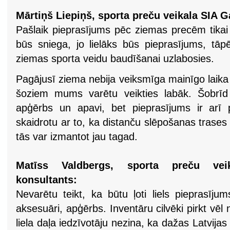
Mārtiņš Liepiņš, sporta preču veikala SIA 
Pašlaik pieprasījums pēc ziemas precēm tikai 
būs sniega, jo lielāks būs pieprasījums, tāpē
ziemas sporta veidu baudīšanai uzlabosies.
Pagājusī ziema nebija veiksmīga mainīgo laika a
šoziem mums varētu veikties labāk. Šobrīd 
apģērbs un apavi, bet pieprasījums ir arī
skaidrotu ar to, ka distanču slēpošanas trases i
tās var izmantot jau tagad.
Matīss Valdbergs, sporta preču veik
konsultants:
Nevarētu teikt, ka būtu ļoti liels pieprasījum
aksesuāri, apģērbs. Inventāru cilvēki pirkt vēl
liela daļa iedzīvotāju nezina, ka dažas Latvijas