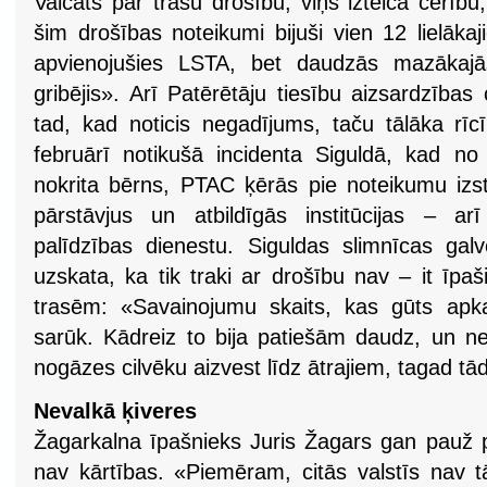
Vaicāts par trašu drošību, viņš izteica cerību,
šim drošības noteikumi bijuši vien 12 lielāka
apvienojušies LSTA, bet daudzās mazākajā
gribējis». Arī Patērētāju tiesību aizsardzības
tad, kad noticis negadījums, taču tālāka rīc
februārī notikušā incidenta Siguldā, kad n
nokrita bērns, PTAC ķērās pie noteikumu izst
pārstāvjus un atbildīgās institūcijas – ar
palīdzības dienestu. Siguldas slimnīcas galv
uzskata, ka tik traki ar drošību nav – it īp
trasēm: «Savainojumu skaits, kas gūts apk
sarūk. Kādreiz to bija patiešām daudz, un ne
nogāzes cilvēku aizvest līdz ātrajiem, tagad t
Nevalkā ķiveres
Žagarkalna īpašnieks Juris Žagars gan pauž 
nav kārtības. «Piemēram, citās valstīs nav tā