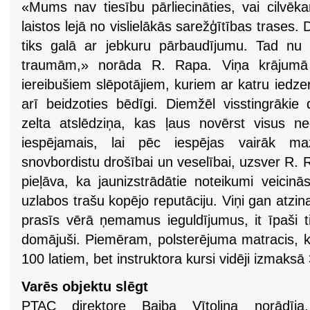
«Mums nav tiesību pārliecināties, vai cilvēka
laistos lejā no vislielākās sarežģītības trases.
tiks galā ar jebkuru pārbaudījumu. Tad nu 
traumām,» norāda R. Rapa. Viņa krājumā a
iereibušiem slēpotājiem, kuriem ar katru iedz
arī beidzoties bēdīgi. Diemžēl visstingrākie
zelta atslēdziņa, kas ļaus novērst visus n
iespējamais, lai pēc iespējas vairāk ma
snovbordistu drošībai un veselībai, uzsver R.
pieļāva, ka jaunizstrādātie noteikumi veicin
uzlabos trašu kopējo reputāciju. Viņi gan atzin
prasīs vērā ņemamus ieguldījumus, it īpaši t
domājuši. Piemēram, polsterējuma matracis, k
100 latiem, bet instruktora kursi vidēji izmaksā
Varēs objektu slēgt
PTAC direktore Baiba Vītoliņa norādīja,