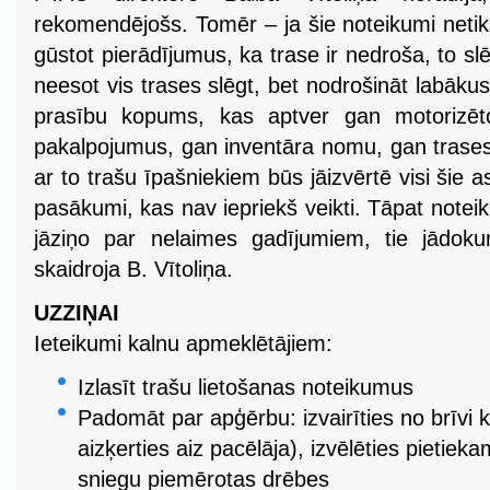
rekomendējošs. Tomēr – ja šie noteikumi netik
gūstot pierādījumus, ka trase ir nedroša, to s
neesot vis trases slēgt, bet nodrošināt labāku
prasību kopums, kas aptver gan motorizēto
pakalpojumus, gan inventāra nomu, gan trases
ar to trašu īpašniekiem būs jāizvērtē visi šie a
pasākumi, kas nav iepriekš veikti. Tāpat note
jāziņo par nelaimes gadījumiem, tie jādoku
skaidroja B. Vītoliņa.
UZZIŅAI
Ieteikumi kalnu apmeklētājiem:
Izlasīt trašu lietošanas noteikumus
Padomāt par apģērbu: izvairīties no brīvi 
aizķerties aiz pacēlāja), izvēlēties pietieka
sniegu piemērotas drēbes