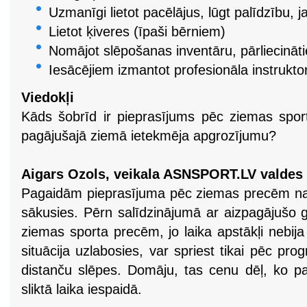
Uzmanīgi lietot pacēlājus, lūgt palīdzību, 
Lietot ķiveres (īpaši bērniem)
Nomājot slēpošanas inventāru, pārliecināti
Iesācējiem izmantot profesionāla instrukt
Viedokļi
Kāds šobrīd ir pieprasījums pēc ziemas sport
pagājušajā ziemā ietekmēja apgrozījumu?
Aigars Ozols, veikala ASNSPORT.LV valdes 
Pagaidām pieprasījuma pēc ziemas precēm nav 
sākusies. Pērn salīdzinājumā ar aizpagājušo g
ziemas sporta precēm, jo laika apstākļi nebija 
situācija uzlabosies, var spriest tikai pēc pr
distanču slēpes. Domāju, tas cenu dēļ, ko 
sliktā laika iespaidā.