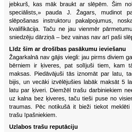
jebkurš, kas māk braukt ar slēpēm. Šim nol
speciālists,» pauda J. Žagars, mudinot pa
slēpošanas instruktoru pakalpojumus, noska
kvalifikācija. Taču ne jau vienmēr pārmetu
sniedzēju dārziņā – bez vainas nav arī paši slēp
Līdz šim ar drošības pasākumu ieviešanu
Žagarkalnā nav gājis viegli: jau pirms diviem ga
bērniem ir ķiveres, pat solījuši tiem, kam 
maksas. Piedāvājuši tās iznomāt par latu, t
bijis, un vecāki izvēlējušies labāk maksāt 5 l
latu par ķiveri. Diemžēl trašu darbiniekiem nee
uz kalna bez ķiveres, taču tieši puse no vis
traumas. Pēc notikušā it bieži tiekot meklēti
trašu īpašniekiem.
Uzlabos trašu reputāciju