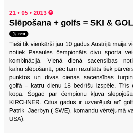
21 • 05 • 2013
Slēpošana + golfs = SKI & GO
Tieši tik vienkārši jau 10 gadus Austrijā maija v
notiek Pasaules čempionāts divu sporta ve
kombinācijā. Vienā dienā sacensības noti
kalnu slēpošanā, pēc tam rezultāts tiek pārvēr
punktos un divas dienas sacensības turpin
golfā – katru dienu 18 bedrīšu izspēle. Trīs d
kopā. Šogad par čempionu kļuva slēpojošais
KIRCHNER. Citus gadus ir uzvarējuši arī golfu
Patrik Jaerbyn ( SWE), komandu vērtējumā vai
USA).