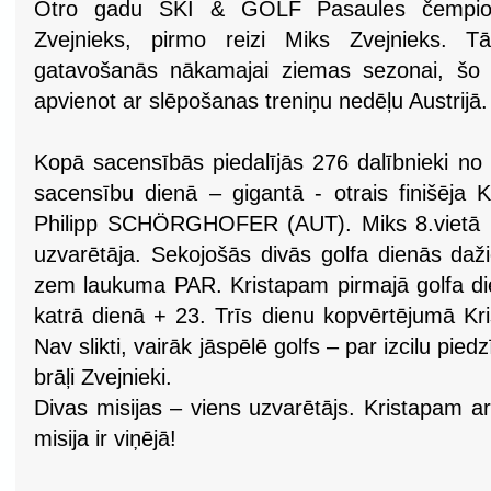
Otro gadu SKI & GOLF Pasaules čempionāt
Zvejnieks, pirmo reizi Miks Zvejnieks. 
gatavošanās nākamajai ziemas sezonai, šo 
apvienot ar slēpošanas treniņu nedēļu Austrijā.
Kopā sacensībās piedalījās 276 dalībnieki no
sacensību dienā – gigantā - otrais finišēja K
Philipp SCHÖRGHOFER (AUT). Miks 8.vietā (3.
uzvarētāja. Sekojošās divās golfa dienās daž
zem laukuma PAR. Kristapam pirmajā golfa di
katrā dienā + 23. Trīs dienu kopvērtējumā Kri
Nav slikti, vairāk jāspēlē golfs – par izcilu pi
brāļi Zvejnieki.
Divas misijas – viens uzvarētājs. Kristapam a
misija ir viņējā!