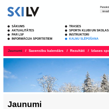
Pieteik
SĀKUMS
TRASES
AKTUALITĀTES
SPORTA KLUBI UN SKOLAS
PAR LSF
INSTRUKTORI
INFORMĀCIJA SPORTISTIEM
KALNU SLĒPOŠANA
Jaunumi
/
Sacensību kalendārs
/
Rezultāti
/
Izlases spo
Jaunumi