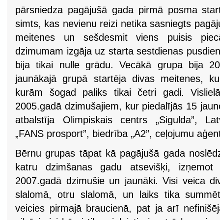
pārsniedza pagājušā gada pirmā posma startēj
simts, kas nevienu reizi netika sasniegts pagā
meitenes un sešdesmit viens puisis pi
dzimumam izgāja uz starta sestdienas pusdien
bija tikai nulle grādu. Vecākā grupa bija 
jaunākajā grupā startēja divas meitenes, 
kurām šogad paliks tikai četri gadi. Vislie
2005.gadā dzimušajiem, kur piedalījās 15 jaun
atbalstīja Olimpiskais centrs „Sigulda”, La
„FANS prosport”, biedrība „A2”, ceļojumu aģent
Bērnu grupas tāpat kā pagājušā gada noslēdz
katru dzimšanas gadu atsevišķi, izņemot 
2007.gadā dzimušie un jaunāki. Visi veica di
slalomā, otru slalomā, un laiks tika summēt
veicies pirmajā braucienā, pat ja arī nefinišēj