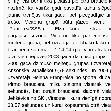
pilnīgi visi bērni tika pielaisti pie otrā brauc
nozīmē, ka vairāk gadi pavadīti kalnu slēp
jaunie trenējas tikai gadu, bet piecgadīgie u
trešo. Meiteņu grupā būtu jāizceļ vien
„Panterea/SSS”) – Elza, kura ir strauji pr
pagājušo sezonu. Viņa ne tikai pārliecinoš
meiteņu grupā, bet uzrādīja arī labāko laiku
braucienu summā – 1:14,04 (par viņu ātrāk nob
divu vietu ieguvēji 2003.gada dzimušo grupā – a
2005.gadā dzimušo meiteņu grupas uzvarētājā
Ansonska, atpaliekot 0,78 sekundes, un 2004
uzvarētāja Helēna Ērenpreisa no sporta kluba
Pirmo braucienu milzu slalomā visātrāk ve
sekundēs, bet otrajā braucienā slalomā visla
Jekšēvica no SK „Virsotne”, kura vienīgā nob
38,57 sekundes un kurai kopsummā otrā viet