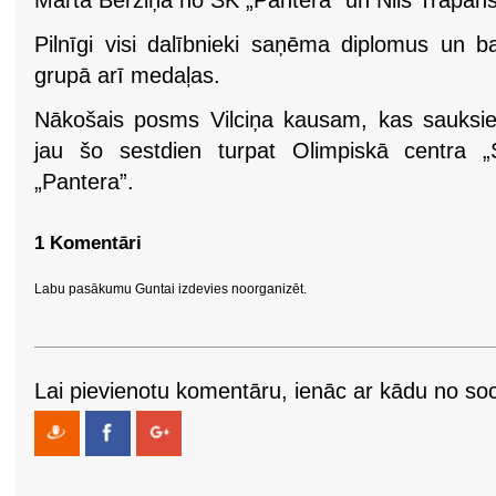
Marta Bērziņa no SK „Pantera” un Nils Trapān
Pilnīgi visi dalībnieki saņēma diplomus un ba
grupā arī medaļas.
Nākošais posms Vilciņa kausam, kas sauksie
jau šo sestdien turpat Olimpiskā centra „
„Pantera”.
1 Komentāri
Labu pasākumu Guntai izdevies noorganizēt.
Lai pievienotu komentāru, ienāc ar kādu no soci