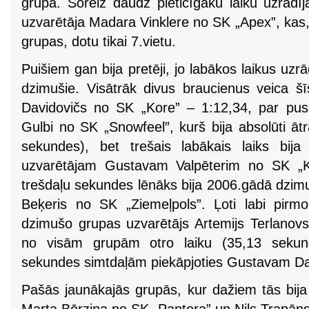
grupā. Šoreiz daudz pieticīgāku laiku uzrād
uzvarētāja Madara Vinklere no SK „Apex”, kas
grupas, dotu tikai 7.vietu.
Puišiem gan bija pretēji, jo labākos laikus uzr
dzimušie. Visātrāk divus braucienus veica š
Davidovičs no SK „Kore” – 1:12,34, par puss
Gulbi no SK „Snowfeel”, kurš bija absolūti āt
sekundes), bet trešais labākais laiks bij
uzvarētājam Gustavam Valpēterim no SK „Ko
trešdaļu sekundes lēnāks bija 2006.gādā dzim
Beķeris no SK „Ziemeļpols”. Ļoti labi pirm
dzimušo grupas uzvarētājs Artemijs Terlanovs
no visām grupām otro laiku (35,13 sekun
sekundes simtdaļām piekāpjoties Gustavam D
Pašās jaunākajās grupās, kur dažiem tās bija