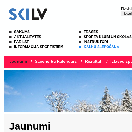
Pieteik
SĀKUMS
TRASES
AKTUALITĀTES
SPORTA KLUBI UN SKOLAS
PAR LSF
INSTRUKTORI
INFORMĀCIJA SPORTISTIEM
KALNU SLĒPOŠANA
Jaunumi
/
Sacensību kalendārs
/
Rezultāti
/
Izlases spo
Jaunumi