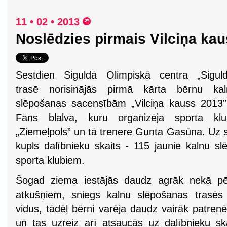
11 • 02 • 2013
Noslēdzies pirmais Vilciņa ka
Sestdien Siguldā Olimpiskā centra „Siguld
trasē norisinājās pirmā kārta bērnu kal
slēpošanas sacensībām „Vilciņa kauss 2013
Fans blalva, kuru organizēja sporta klu
„Ziemeļpols” un tā trenere Gunta Gasūna. Uz s
kupls dalībnieku skaits - 115 jaunie kalnu sl
sporta klubiem.
Šogad ziema iestājās daudz agrāk nekā pēr
atkušņiem, sniegs kalnu slēpošanas trasēs
vidus, tādēļ bērni varēja daudz vairāk patren
un tas uzreiz arī atsaucās uz dalībnieku ska