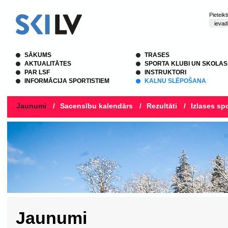
Pieteik
SĀKUMS
TRASES
AKTUALITĀTES
SPORTA KLUBI UN SKOLAS
PAR LSF
INSTRUKTORI
INFORMĀCIJA SPORTISTIEM
KALNU SLĒPOŠANA
Jaunumi
/
Sacensību kalendārs
/
Rezultāti
/
Izlases spo
Jaunumi