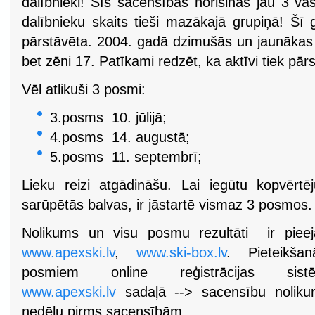
dalībnieki! Šīs sacensības norisinās jau 3 v
dalībnieku skaits tieši mazākajā grupiņā! Šī 
pārstāvēta. 2004. gadā dzimušās un jaunākas 
bet zēni 17. Patīkami redzēt, ka aktīvi tiek pār
Vēl atlikuši 3 posmi:
3.posms 10. jūlijā;
4.posms 14. augustā;
5.posms 11. septembrī;
Lieku reizi atgādināšu. Lai iegūtu kopvērt
sarūpētās balvas, ir jāstartē vismaz 3 posmos.
Nolikums un visu posmu rezultāti ir pieej
www.apexski.lv
,
www.ski-box.lv
. Pieteikša
posmiem online reģistrācijas sis
www.apexski.lv
sadaļā --> sacensību nolikum
nedēļu pirms sacensībām.