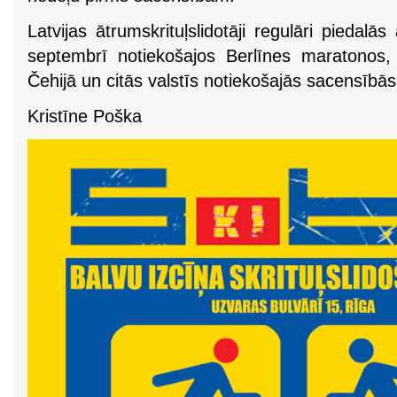
Latvijas ātrumskrituļslidotāji regulāri piedalās
septembrī notiekošajos Berlīnes maratonos, k
Čehijā un citās valstīs notiekošajās sacensībās
Kristīne Poška