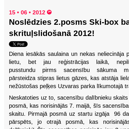
15 • 06 • 2012
Noslēdzies 2.posms Ski-box ba
skrituļslidošanā 2012!
Diena iesākās saulaina un nekas neliecināja 
lietu, bet jau reģistrācijas laikā, nepil
pusstundu pirms sacensību sākuma m
pārsteidza stipras lietus gāzes, kas atstāja liel
nežūstošas peļķes Uzvaras parka līkumotajā tr
Neskatoties uz to, sacensību dalībnieku skaits 
posmā, kas norisinājās 7. maijā, šīs sacensīb
skaitu. Pirmajā posmā uz startu izgāja 96 dal
pārspēts, jo otrajā posmā, kas norisinājās