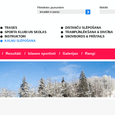
Pieteikties jaunumiem
Meklēt
TRASES
DISTANČU SLĒPOŠANA
SPORTA KLUBI UN SKOLAS
TRAMPLĪNLĒKŠANA & DIVCĪŅA
INSTRUKTORI
SNOVBORDS & FRĪSTAILS
KALNU SLĒPOŠANA
/
Rezultāti
/
Izlases sportisti
/
Galerijas
/
Rangi