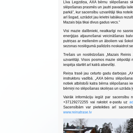
Līva Legzdiņa, AXA bērnu slēpošanas sk
slēpošanas prasmēs un jautri pavadīja laik
parkā”, kur sacensību uzvarētāji tika noteik
arī šogad, uzrādot jau krietni labākus rez
Mazais bija tikai divus gadus vecs.”
Visi mazie dalībnieki, neatkarīgi no sas
enerģijas atjaunošanai veicināšanas ba
putriņas ar mellenēm un āboliem vai šokol
sezonas noslēgumā palīdzēs noskaidrot sez
Trešais un noslēdzošais „Mazais Reinis 
uzvarētāji. Visos posmos mazie slēpotāji 
iespēja startēt arī katrā atsevišķi.
Reiņa trasē jau ceturto gadu darbojas „A
instruktoru vadībā. „AXA bērnu slēpošan
notiek atbilstoši katra bērna slēpošanas 
bērniņi no slēpošanas skoliņas un uzrāda ļot
Vairāk informāciju iegūt par sacensību 
+37129272255 vai rakstot e-pastu uz
ad
Sacensībām var pieteikties arī sacens
www.reinatrase.lv