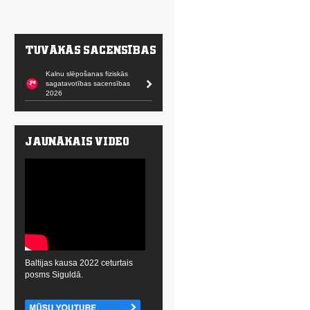
Kalnu slēpošanas fiziskās
sagatavotības sacensības
2026
Baltijas kausa 2022 ceturtais
posms Siguldā.