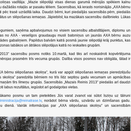
oliņas vadītāja: „Mazie slēpotāji visas dienas garumā mērojās spēkiem kalnu
u dažādās rotaļās ar pasaku tēliem. Sacensības, kā ierasts norisinājās „AXA bērnu
ti pēc trasē uzrādītā laika. Daudzi bērni, kuri piedalījās sacensībās pērn, piedalās
ultātus un slēpošanas iemaņas. Jāpiebilst, ka mazākais sacensību dalībnieks Lūkas
niegumiem, saņēma apbalvojumus no visiem sacensību atbalstītājiem, diplomu un
lvas no AXA - veselīgos graudaugu musli batoniņus un jaunās AXA bērnu auzu
ādes gabaliņiem. Papildus balvām katrā posmā jaunie slēpotāji krāj punktus, kas
onas labākos un ātrākos slēpotājus katrā no ieskaites grupām.
2013” sacensību posms notiks 10.martā, kad tiks arī noskaidroti kopvērtējuma
mērojas prasmēm trīs vecuma grupās. Dalība visos posmos nav obligāta, tātad ir
XA bērnu slēpošanas skoliņa”, kurā var apgūt slēpošanas iemaņas pieredzējušu
as skoliņa” paredzēta bērniem no trīs līdz septiņu gadu vecumam un apmācības
iemaņām tīrs līmeņu grupās. Sacensībās „Mazais Reinis 2013” piedalās arī daudzi
i labus rezultātus, iegūstot arī godalgotas vietas.
nākamo posmu un tam pieteikties Jūs varat zvanot vai sūtot īsziņu uz tālruni
ministracija@reinatrase.lv
, norādot bērna vārdu, uzvārdu un dzimšanas gadu.
ību dienā. Vairāk informācijas par „AXA slēpošanas skoliņu” un sacensībām