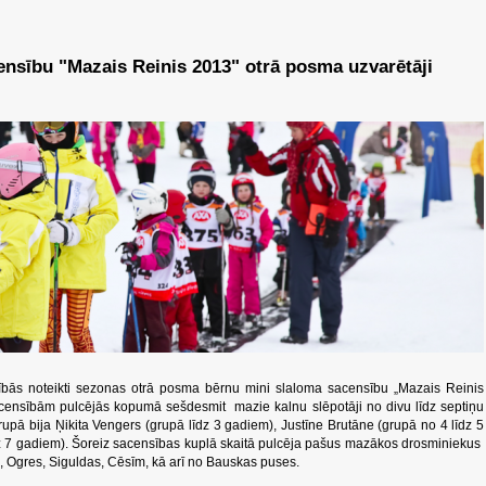
ensību "Mazais Reinis 2013" otrā posma uzvarētāji
ībās noteikti sezonas otrā posma bērnu mini slaloma sacensību „Mazais Reinis
acensībām pulcējās kopumā sešdesmit mazie kalnu slēpotāji no divu līdz septiņu
ā bija Ņikita Vengers (grupā līdz 3 gadiem), Justīne Brutāne (grupā no 4 līdz 5
z 7 gadiem). Šoreiz sacensības kuplā skaitā pulcēja pašus mazākos drosminiekus
, Ogres, Siguldas, Cēsīm, kā arī no Bauskas puses.