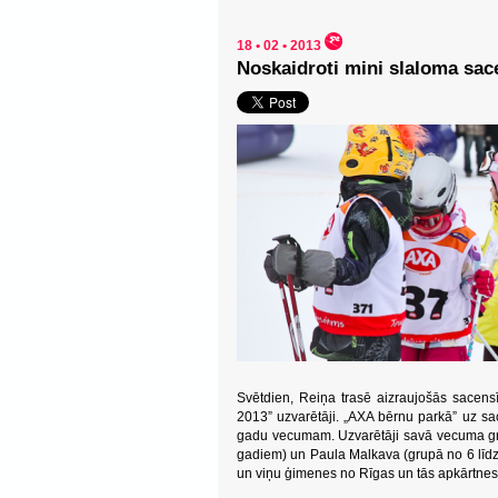
18 • 02 • 2013
Noskaidroti mini slaloma sac
Svētdien, Reiņa trasē aizraujošās sacens
2013” uzvarētāji. „AXA bērnu parkā” uz s
gadu vecumam. Uzvarētāji savā vecuma grup
gadiem) un Paula Malkava (grupā no 6 līd
un viņu ģimenes no Rīgas un tās apkārtnes