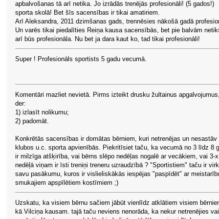
apbalvošanas tā arī netika. Jo izrādās trenējās profesionāli! (5 gados!)
sporta skolā! Bet šīs sacensības ir tikai amatiriem.
Arī Aleksandra, 2011 dzimšanas gads, trennēsies nākošā gadā profesion
Un varēs tikai piedalīties Reiņa kausa sacensībās, bet pie balvām netiks
arī būs profesionāla. Nu bet ja dara kaut ko, tad tikai profesionāli!
Super ! Profesionāls sportists 5 gadu vecumā.
Komentāri mazliet nevietā. Pirms izteikt drusku žultainus apgalvojumus
der:
1) izlasīt nolikumu;
2) padomāt.
Konkrētās sacensības ir domātas bērniem, kuri netrenējas un nesastāv
klubos u.c. sporta apvienībās. Piekritīsiet taču, ka vecumā no 3 līdz 8 
ir milzīga atšķirība, vai bērns slēpo nedēļas nogalē ar vecākiem, vai 3-x
nedēļā viņam ir īsti treniņi treneru uzraudzībā ? "Sportistiem" taču ir vir
savu pasākumu, kuros ir vislieliskākās iespējas "paspīdēt" ar meistarīb
smukajiem apspīlētiem kostīmiem ;)
Uzskatu, ka visiem bērnu sačiem jābūt vienlīdz atklātiem visiem bērnie
kā Vilciņa kausam. tajā taču neviens nenorāda, ka nekur netrenējies vai