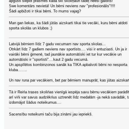
apgūsti slēpot prasmes kādā ski skoliņāun tādēļ neesi gaidīts!
Swe komentārs nevietā! Un bērni neviens nav "profesionālis"!!!!
Šādi apbižoti ir tikai bērni. To mums vajag?
Man gan liekas, ka šādi jūtās aizskarti tikai tie vecāki, kuru bērni atdoti
sporta skolās un klubos ;)
Latvijā bērniem līdz 7 gadu vecumam nav sporta skolas...
Otrkārt līdz 7 gadiem neviens nav sportists.... visi ir entuziasti. Un ja ir
vairāki bērni ģimenē, tad jaunākie automātiski iet tur kur vecākie un
automātiski ir "sportisti"....kaut 2 gadu vecumā.
Un apspīlētos kombinzonos sanāk ka TIKA apbalvoti bērni no nesporta
kluba........
Un nav runa par vecākiem, bet par bērniem manuprāt, kas jūtas aizskart
Tā ir Reińa trases skolińas vienīgā iespēja savu bērnu vecākiem parādīt
arī vińi var savus audzēkńus uztrenēt līdz medałām -ja nekā savādāk, 
izdomājot šādus noteikumus....
Sacensību noteikumi taču bija zināmi jau iepriekš.