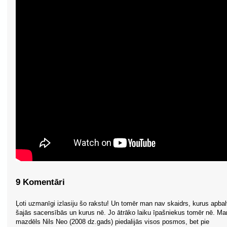
9 Komentāri
Ļoti uzmanīgi izlasiju šo rakstu! Un tomēr man nav skaidrs, kurus apba
šajās sacensībās un kurus nē. Jo ātrāko laiku īpašniekus tomēr nē. Ma
mazdēls Nils Neo (2008 dz.gads) piedalijās visos posmos, bet pie