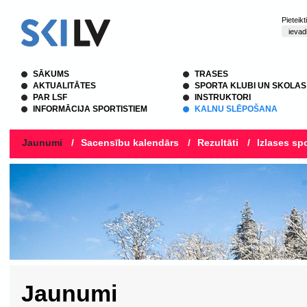
Pieteik
SĀKUMS
TRASES
AKTUALITĀTES
SPORTA KLUBI UN SKOLAS
PAR LSF
INSTRUKTORI
INFORMĀCIJA SPORTISTIEM
KALNU SLĒPOŠANA
Jaunumi
/
Sacensību kalendārs
/
Rezultāti
/
Izlases spo
Jaunumi