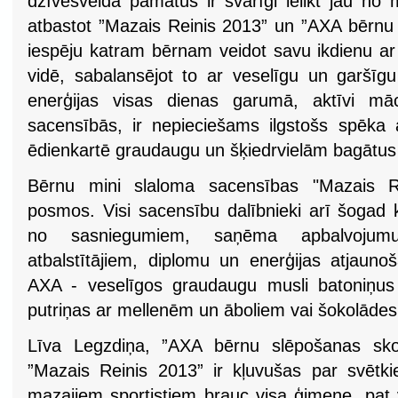
dzīvesveida pamatus ir svarīgi ielikt jau no
atbastot ”Mazais Reinis 2013” un ”AXA bērnu s
iespēju katram bērnam veidot savu ikdienu ar
vidē, sabalansējot to ar veselīgu un garšīgu
enerģijas visas dienas garumā, aktīvi māc
sacensībās, ir nepieciešams ilgstošs spēka 
ēdienkartē graudaugu un šķiedrvielām bagātus
Bērnu mini slaloma sacensības "Mazais Rei
posmos. Visi sacensību dalībnieki arī šogad 
no sasniegumiem, saņēma apbalvojum
atbalstītājiem, diplomu un enerģijas atjauno
AXA - veselīgos graudaugu musli batoniņu
putriņas ar mellenēm un āboliem vai šokolādes
Līva Legzdiņa, ”AXA bērnu slēpošanas skol
”Mazais Reinis 2013” ir kļuvušas par svētkie
mazajiem sportistiem brauc visa ģimene, pat