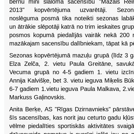
bērnu mini slaloma sacensību "Mazais Rein
2013" kopvērtējuma uzvarētāji. Sezon
noslēguma posmā tika noteikti sezonas labā
un ātrākie slēpotāji katrā no trim ieskaites gr
posmos kopumā piedalījās vairāk nekā 200 maz
mazākajam sacensību dalībniekam, tāpat kā pērn,
Sezonas kopvērtējumā mazuļu grupā (līdz 3 
Elza Zelča, 2. vietu Paula Greitāne, savukā
Vecuma grupā no 4-5 gadiem 1. vietu izcīnī
Annija Kalvišķe, bet 3. vietu ieguva Miķelis 
6-7 gadiem 1.vietu ieguva Paula Malkava, 2.vie
Markuss Gaļinovskis.
Anita Berķe, AS "Rīgas Dzirnavnieks" pārstāve
šīs sacensības, kas norit jau ceturto gadu kļū
vēlme piedalīties sportiskās aktivitātes svaig