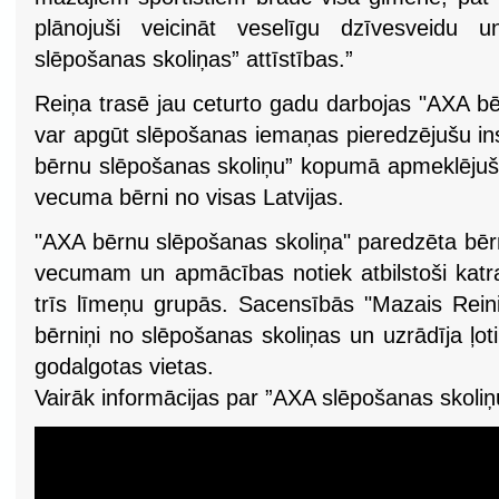
plānojuši veicināt veselīgu dzīvesveidu
slēpošanas skoliņas” attīstības.”
Reiņa trasē jau ceturto gadu darbojas "AXA bē
var apgūt slēpošanas iemaņas pieredzējušu in
bērnu slēpošanas skoliņu” kopumā apmeklējuši
vecuma bērni no visas Latvijas.
"AXA bērnu slēpošanas skoliņa" paredzēta bērn
vecumam un apmācības notiek atbilstoši kat
trīs līmeņu grupās. Sacensībās "Mazais Reini
bērniņi no slēpošanas skoliņas un uzrādīja ļoti
godalgotas vietas.
Vairāk informācijas par ”AXA slēpošanas skoliņ