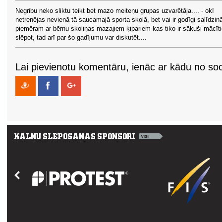
Negribu neko sliktu teikt bet mazo meiteņu grupas uzvarētāja.... - ok!
netrenējas nevienā tā saucamajā sporta skolā, bet vai ir godīgi salīdzin
piemēram ar bērnu skoliņas mazajiem ķipariem kas tiko ir sākuši mācīt
slēpot, tad arī par šo gadījumu var diskutēt....
Lai pievienotu komentāru, ienāc ar kādu no soci