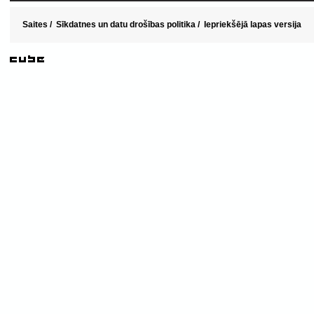
Saites
/
Sīkdatnes un datu drošības politika
/
Iepriekšējā lapas versija