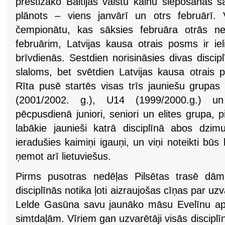
prestižāko Baltijas valstu kalnu slēpošanas 
plānots – viens janvārī un otrs februārī. 
čempionātu, kas sāksies februāra otrās ne
februārim, Latvijas kausa otrais posms ir iel
brīvdienās. Sestdien norisināsies divas disci
slaloms, bet svētdien Latvijas kausa otrais 
Rīta pusē startēs visas trīs jauniešu grup
(2001/2002. g.), U14 (1999/2000.g.) u
pēcpusdienā juniori, seniori un elites grupa, p
labākie jaunieši katrā disciplīnā abos dz
ieradušies kaimiņi igauņi, un viņi noteikti būs 
ņemot arī lietuviešus.
Pirms pusotras nedēļas Pilsētas trasē dā
disciplīnās notika ļoti aizraujošas cīņas par uzv
Lelde Gasūna savu jaunāko māsu Evelīnu ap
simtdaļām. Vīriem gan uzvarētāji visās disciplīn