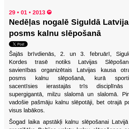
29 • 01 • 2013
Nedēļas nogalē Siguldā Latvija
posms kalnu slēpošanā
Šajās brīvdienās, 2. un 3. februārī, Sigu
Kordes trasē notiks Latvijas Slēpošan
savienības organizētais Latvijas kausa otr
posms kalnu slēpošanā, kurā sportis
sacentīsies ierastajās trīs disciplīnās
supergigantā, milzu slalomā un slalomā. Pi
vadošie pašmāju kalnu slēpotāji, bet otrajā 
visus labākos.
Šogad laika apstākļi kalnu slēpošanai Latvijā