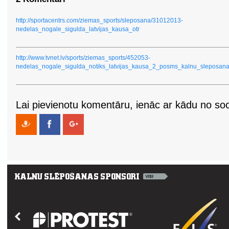
http://sportacentrs.com/ziemas_sports/sleposana/31012013-
nedelas_nogale_sigulda_latvijas_kausa_otr
http://www.tvnet.lv/sports/ziemas_sports/452053-
nedelas_nogale_sigulda_notiks_latvijas_kausa_2_posms_kalnu_sleposan
Lai pievienotu komentāru, ienāc ar kādu no soci