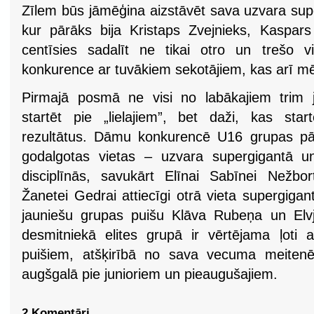
Zīlem būs jāmēģina aizstāvēt sava uzvara sup
kur pārāks bija Kristaps Zvejnieks, Kaspar
centīsies sadalīt ne tikai otro un trešo v
konkurence ar tuvākiem sekotājiem, kas arī mēģi
Pirmajā posmā ne visi no labākajiem trim j
startēt pie „lielajiem”, bet daži, kas star
rezultātus. Dāmu konkurencē U16 grupas pār
godalgotas vietas – uzvara supergigantā u
disciplīnās, savukārt Elīnai Sabīnei Nežbo
Žanetei Gedrai attiecīgi otrā vieta supergigan
jauniešu grupas puišu Klāva Rubeņa un Elv
desmitniekā elites grupā ir vērtējama ļoti a
puišiem, atšķirībā no sava vecuma meitenēm
augšgalā pie junioriem un pieaugušajiem.
2 Komentāri