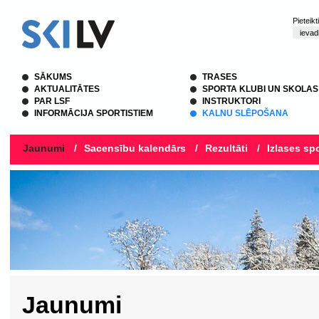
Pieteik
SĀKUMS
TRASES
AKTUALITĀTES
SPORTA KLUBI UN SKOLAS
PAR LSF
INSTRUKTORI
INFORMĀCIJA SPORTISTIEM
KALNU SLĒPOŠANA
Jaunumi
/
Sacensību kalendārs
/
Rezultāti
/
Izlases spo
Jaunumi