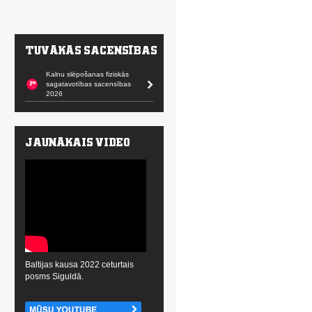
Kalnu slēpošanas fiziskās
sagatavotības sacensības
2026
Baltijas kausa 2022 ceturtais
posms Siguldā.