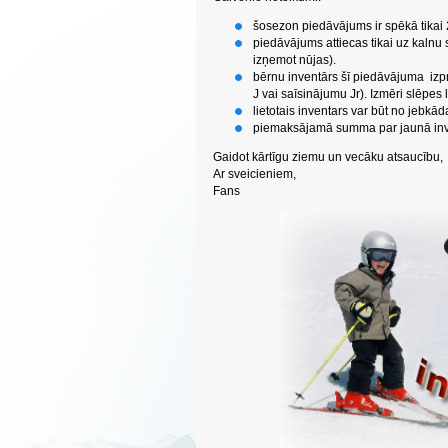
šosezon piedāvājums ir spēkā tikai 
piedāvājums attiecas tikai uz kalnu 
izņemot nūjas).
bērnu inventārs šī piedāvājuma izpr
J vai saīsinājumu Jr). Izmēri slēpe
lietotais inventars var būt no jebkād
piemaksājamā summa par jaunā inv
Gaidot kārtīgu ziemu un vecāku atsaucību,
Ar sveicieniem,
Fans