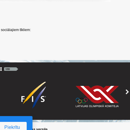
sociālajiem tīkliem:
Piekrītu
ika
/
Iepriekšējā lapas versija