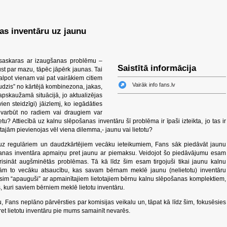
as inventāru uz jaunu
i saskaras ar izaugšanas problēmu –
Saistītā informācija
st par mazu, tāpēc jāpērk jaunas. Tai
kalpot vienam vai pat vairākiem citiem
Vairāk info fans.lv
audzis” no kārtējā kombinezona, jakas,
apskaužamā situācijā, jo aktualizējas
vien steidzīgi) jāizlemj, ko iegādāties
?, varbūt no radiem vai draugiem var
ietu? Attiecībā uz kalnu slēpošanas inventāru šī problēma ir īpaši izteikta, jo tas ir
tajām pievienojas vēl viena dilemma,- jaunu vai lietotu?
uz regulāriem un daudzkārtējiem vecāku ieteikumiem, Fans sāk piedāvāt jaunu
šanas inventāra apmaiņu pret jaunu ar piemaksu. Veidojot šo piedāvājumu esam
risināt augšminētās problēmas. Tā kā līdz šim esam tirgojuši tikai jaunu kalnu
m to vecāku atsaucību, kas savam bērnam meklē jaunu (nelietotu) inventāru
sim “apauguši” ar apmainītajiem lietotajiem bērnu kalnu slēpošanas komplektiem,
, kuri saviem bērniem meklē lietotu inventāru.
, Fans neplāno pārvērsties par komisijas veikalu un, tāpat kā līdz šim, fokusēsies
pret lietotu inventāru pie mums samainīt nevarēs.