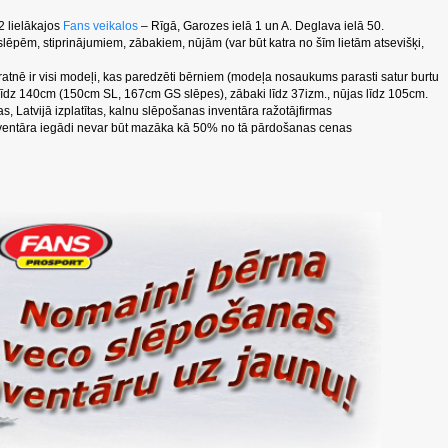
2 lielākajos
Fans veikalos
– Rīgā, Garozes ielā 1 un A. Deglava ielā 50.
slēpēm, stiprinājumiem, zābakiem, nūjām (var būt katra no šīm lietām atsevišķi,
atnē ir visi modeļi, kas paredzēti bērniem (modeļa nosaukums parasti satur burtu
s līdz 140cm (150cm SL, 167cm GS slēpes), zābaki līdz 37izm., nūjas līdz 105cm.
as, Latvijā izplatītas, kalnu slēpošanas inventāra ražotājfirmas
entāra iegādi nevar būt mazāka kā 50% no tā pārdošanas cenas