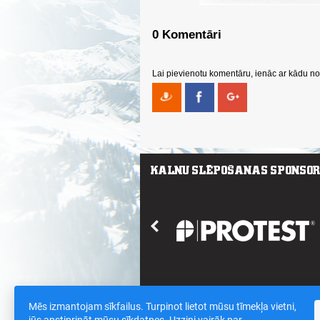
0 Komentāri
Lai pievienotu komentāru, ienāc ar kādu no 
Mēs izmantojam sīkfailus. Turpinot lietot mūsu tīmekļa vietni,
Saites
/
Sīkdatnes un datu drošības polit