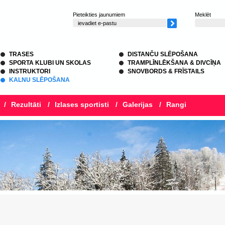
Pieteikties jaunumiem
Meklēt
TRASES
DISTANČU SLĒPOŠANA
SPORTA KLUBI UN SKOLAS
TRAMPLĪNLĒKŠANA & DIVCĪŅA
INSTRUKTORI
SNOVBORDS & FRĪSTAILS
KALNU SLĒPOŠANA
/
Rezultāti
/
Izlases sportisti
/
Galerijas
/
Rangi