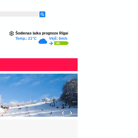
Šodienas laika prognoze Rīgai
Temp.: 21°C
Vējš: 6m/s