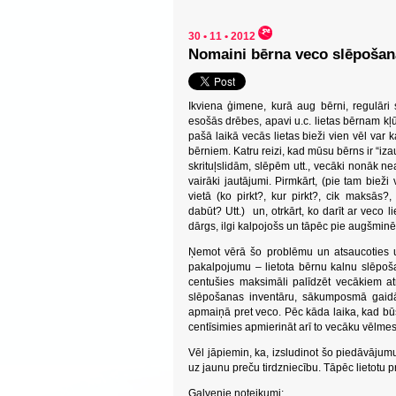
30 • 11 • 2012
Nomaini bērna veco slēpošan
Ikviena ģimene, kurā aug bērni, regulār
esošās drēbes, apavi u.c. lietas bērnam kļū
pašā laikā vecās lietas bieži vien vēl var 
bērniem. Katru reizi, kad mūsu bērns ir “iz
skrituļslidām, slēpēm utt., vecāki nonāk ne
vairāki jautājumi. Pirmkārt, (pie tam bieži 
vietā (ko pirkt?, kur pirkt?, cik maksās
dabūt? Utt.) un, otrkārt, ko darīt ar veco l
dārgs, ilgi kalpojošs un tāpēc pie augšminē
Ņemot vērā šo problēmu un atsaucoties 
pakalpojumu – lietota bērnu kalnu slēpo
centušies maksimāli palīdzēt vecākiem at
slēpošanas inventāru, sākumposmā gaidā
apmaiņā pret veco. Pēc kāda laika, kad bū
centīsimies apmierināt arī to vecāku vēlmes
Vēl jāpiemin, ka, izsludinot šo piedāvājumu
uz jaunu preču tirdzniecību. Tāpēc lietotu 
Galvenie noteikumi: