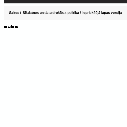
Saites
/
Sīkdatnes un datu drošības politika
/
Iepriekšējā lapas versija