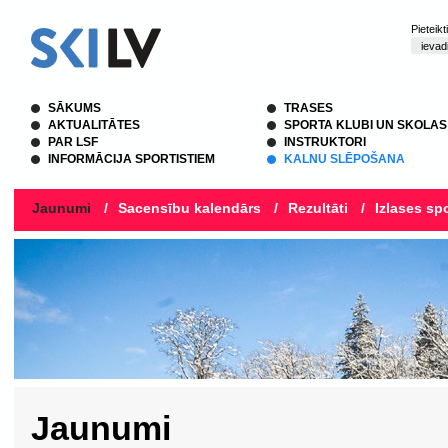
Pieteik
SĀKUMS
TRASES
AKTUALITĀTES
SPORTA KLUBI UN SKOLAS
PAR LSF
INSTRUKTORI
INFORMĀCIJA SPORTISTIEM
KALNU SLĒPOŠANA
Jaunumi
/
Sacensību kalendārs
/
Rezultāti
/
Izlases spo
Jaunumi