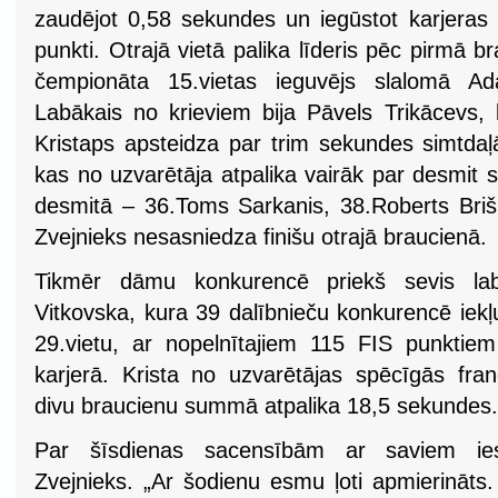
zaudējot 0,58 sekundes un iegūstot karjeras
punkti. Otrajā vietā palika līderis pēc pirmā
čempionāta 15.vietas ieguvējs slalomā A
Labākais no krieviem bija Pāvels Trikācevs, 
Kristaps apsteidza par trim sekundes simtdaļā
kas no uzvarētāja atpalika vairāk par desmit 
desmitā – 36.Toms Sarkanis, 38.Roberts Brišk
Zvejnieks nesasniedza finišu otrajā braucienā.
Tikmēr dāmu konkurencē priekš sevis labu
Vitkovska, kura 39 dalībnieču konkurencē iekļ
29.vietu, ar nopelnītajiem 115 FIS punktiem
karjerā. Krista no uzvarētājas spēcīgās fra
divu braucienu summā atpalika 18,5 sekundes.
Par šīsdienas sacensībām ar saviem iesp
Zvejnieks. „Ar šodienu esmu ļoti apmierināts.