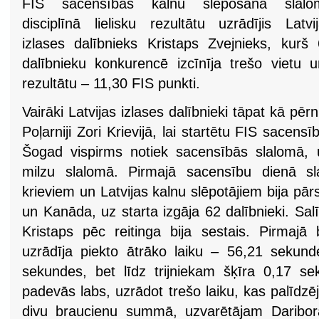
FIS sacensībās kalnu slēpošanā slalo
disciplīnā lielisku rezultātu uzrādījis Latvi
izlases dalībnieks Kristaps Zvejnieks, kurš
dalībnieku konkurencē izcīnīja trešo vietu 
rezultātu – 11,30 FIS punkti.
Vairāki Latvijas izlases dalībnieki tāpat kā pē
Poļarniji Zori Krievijā, lai startētu FIS sacen
Šogad vispirms notiek sacensībās slalomā, 
milzu slalomā. Pirmajā sacensību dienā sl
krieviem un Latvijas kalnu slēpotājiem bija pārs
un Kanāda, uz starta izgāja 62 dalībnieki. Sa
Kristaps pēc reitinga bija sestais. Pirmajā 
uzrādīja piekto ātrāko laiku – 56,21 sekunde
sekundes, bet līdz trijniekam šķīra 0,17 se
padevās labs, uzrādot trešo laiku, kas palīdzēj
divu braucienu summā, uzvarētājam Daribo