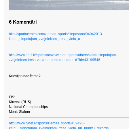
6 Komentāri
http://sportacentrs.com/ziemas_sports/sleposana/04042013-
kalnu_slepotajam_zvejniekam_tresa_vieta_u
http://www.delfi.lv/sports/news/winter_sports/others/kalnu-slepotajam-
zvejniekam-tresa-vieta-un-punktu-rekords.d?id=43199546
Krievijas nac čemp?
FIS:
Kirovsk (RUS)
National Championships
Men's Slalom
http://www.tvnet.lv/sports/ziemas_sports/459490-
kalnu_slepotajam_zvejniekam_tresa_vieta_un_punktu_rekords