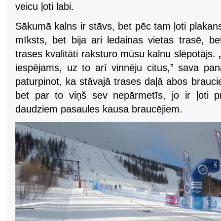
veicu ļoti labi.
Sākumā kalns ir stāvs, bet pēc tam ļoti plakans
mīksts, bet bija ari ledainas vietas trasē, b
trases kvalitāti raksturo mūsu kalnu slēpotājs. 
iespējams, uz to arī vinnēju citus,” sava pa
paturpinot, ka stāvajā trases daļā abos braucie
bet par to viņš sev nepārmetīs, jo ir ļoti pri
daudziem pasaules kausa braucējiem.