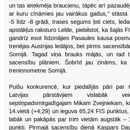
un tas ietekmēja braucienu, tāpēc arī pazaudēj
ar kuru cīnāmies jau vairākus gadus,” stāsta 
-5 līdz -8 grādi, trases segums ļoti ciets, ledai
apstākļus raksturo Lelde, piebilstot, ka šajās 
gandrīz esot līdzinājies Pasaules kausa posm
trenējas Austrijas ledājos, bet pirms sacensībā
Somijā. Tagad viņa brauks mājās, un tad 
sacensību plāniem. Šobrīd jau zināms, ka
treniņnometne Somijā.
Puišu konkurencē, kur piedalījās pāri par 
Latvijas pārstāvjiem vislabāk v
septiņpadsmitgadīgajam Mikam Zvejniekam, kur
14.vietā (+4,29) un ieguva 65,24 FIS punktus,
labāk un pakāpās par trim vietām augstāk – 1
punkti. Pirmajā sacensību dienā Kaspars Daug