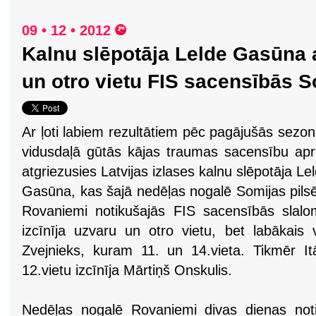
09 • 12 • 2012
Kalnu slēpotāja Lelde Gasūna 
un otro vietu FIS sacensībās S
Ar ļoti labiem rezultātiem pēc pagājušās sezo
vidusdaļā gūtās kājas traumas sacensību apr
atgriezusies Latvijas izlases kalnu slēpotāja Le
Gasūna, kas šajā nedēļas nogalē Somijas pils
Rovaniemi notikušajās FIS sacensībās slal
izcīnīja uzvaru un otro vietu, bet labākais 
Zvejnieks, kuram 11. un 14.vieta. Tikmēr It
12.vietu izcīnīja Mārtiņš Onskulis.
Nedēļas nogalē Rovaniemi divas dienas not