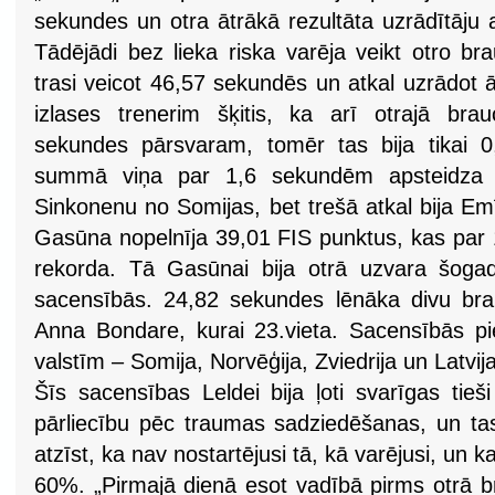
sekundes un otra ātrākā rezultāta uzrādītāju
Tādējādi bez lieka riska varēja veikt otro bra
trasi veicot 46,57 sekundēs un atkal uzrādot ā
izlases trenerim šķitis, ka arī otrajā bra
sekundes pārsvaram, tomēr tas bija tikai 
summā viņa par 1,6 sekundēm apsteidza o
Sinkonenu no Somijas, bet trešā atkal bija Emī
Gasūna nopelnīja 39,01 FIS punktus, kas par 
rekorda. Tā Gasūnai bija otrā uzvara šogad
sacensībās. 24,82 sekundes lēnāka divu bra
Anna Bondare, kurai 23.vieta. Sacensībās pie
valstīm – Somija, Norvēģija, Zviedrija un Latvija
Šīs sacensības Leldei bija ļoti svarīgas tieši
pārliecību pēc traumas sadziedēšanas, un tas 
atzīst, ka nav nostartējusi tā, kā varējusi, un
60%. „Pirmajā dienā esot vadībā pirms otrā b