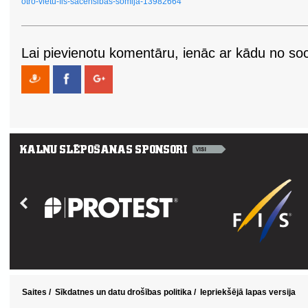
otro-vietu-fis-sacensibas-somija-13982664
Lai pievienotu komentāru, ienāc ar kādu no soci
Saites
/
Sīkdatnes un datu drošības politika
/
Iepriekšējā lapas versija