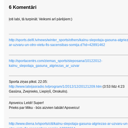
6 Komentāri
ļoti labi, tā turpināt. Veiksmi arī pārējiem:)
http://sports.delfi.lv/news/winter_sports/others/kalnu-slepotaja-gasuna-atgrie
ar-uzvaru-un-otro-vietu-fis-sacensibas-somija.d?id=42891462
http://sportacentrs.com/ziemas_sports/sleposana/10122012-
kalnu_slepotaja_gasuna_atgriezas_ar_uzvar
Sporta ziņas plkst. 22.05:
http://www.latvijasradio.lv/program/1/2012/12/20121209.htm
(3:53 līdz 4:23
Gasūna, Zvejnieks, Liepiņš, Onskulis).
Apsveicu Leldi! Super!
Prieks par Miku - būs aizvien labāk! Apsveicu!
http://www.diena.lv/sports/citi/kalnu-slepotaja-gasuna-atgriezas-ar-uzvaru-un