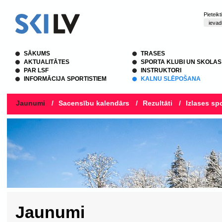
Pieteik
SĀKUMS
TRASES
AKTUALITĀTES
SPORTA KLUBI UN SKOLAS
PAR LSF
INSTRUKTORI
INFORMĀCIJA SPORTISTIEM
KALNU SLĒPOŠANA
Jaunumi
/
Sacensību kalendārs
/
Rezultāti
/
Izlases spo
Jaunumi