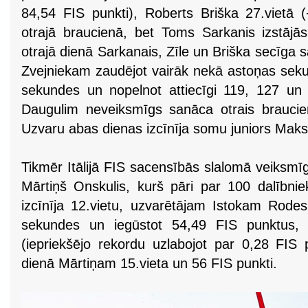
84,54 FIS punkti), Roberts Briška 27.vietā (+
otrajā braucienā, bet Toms Sarkanis izstājās
otrajā dienā Sarkanais, Zīle un Briška secīga sa
Zvejniekam zaudējot vairāk nekā astoņas seku
sekundes un nopelnot attiecīgi 119, 127 u
Daugulim neveiksmīgs sanāca otrais braucie
Uzvaru abas dienas izcīnīja somu juniors Mak
Tikmēr Itālijā FIS sacensībās slalomā veiksmīg
Mārtiņš Onskulis, kurš pāri par 100 dalībni
izcīnīja 12.vietu, uzvarētājam Istokam Rodes
sekundes un iegūstot 54,49 FIS punktus, k
(iepriekšējo rekordu uzlabojot par 0,28 FIS 
dienā Mārtiņam 15.vieta un 56 FIS punkti.