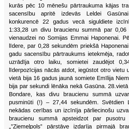
kurās pēc 10 mēnešu pārtraukuma kājas trau
sacensību apritē izdevās Leldei Gasūnai
konkurencē 22 gadus vecā siguldiete izcīnī
1:33,28 un divu braucienu summā par 0,06 
vienaudzei no Somijas Emmai Haponenai. Pēc
līdere, par 0,28 sekundēm priekšā Haponenai,
gadu sacensību pārtraukums ietekmēja, radot
uzrādīja otro laiku, somietei zaudējot 0,
līderpozīcijas nācās atdot, iegūstot otro vietu
vietā bija 16 gadus jaunā somiete Emīlija Nie
bija par sekundi lēnāka nekā Gasūna. 28.vietā
Bondare, kas divu braucienu summā uzvarē
pusminūti (!) – 27,44 sekundēm. Svētdien 
nekādas cerības un izcīnīja pārliecinošu uzva
braucienu summā apsteidzot par pusotru 
„”Ziemeļpols” pārstāve izdarīja pirmajā br