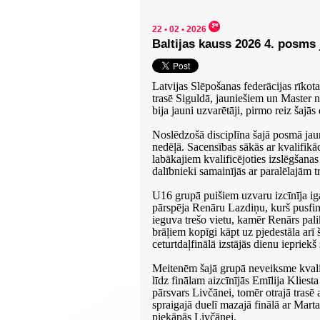
22 • 02 • 2026
Baltijas kauss 2026 4. posms
Latvijas Slēpošanas federācijas rīkota
trasē Siguldā, jauniešiem un Master n
bija jauni uzvarētāji, pirmo reiz šajā
Noslēdzošā disciplīna šajā posmā jaun
nedēļā. Sacensības sākās ar kvalifikāc
labākajiem kvalificējoties izslēgšanas
dalībnieki samainījās ar paralēlajām 
U16 grupā puišiem uzvaru izcīnīja igau
pārspēja Renāru Lazdiņu, kurš pusfinā
ieguva trešo vietu, kamēr Renārs pal
brāļiem kopīgi kāpt uz pjedestāla arī
ceturtdaļfinālā izstājās dienu iepriek
Meitenēm šajā grupā neveiksme kvalif
līdz finālam aizcīnījās Emīlija Klies
pārsvars Livčānei, tomēr otrajā trasē a
spraigajā duelī mazajā finālā ar Mart
piekāpās Livčānei.