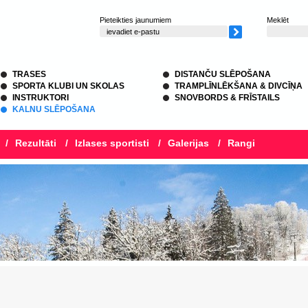
Pieteikties jaunumiem
Meklēt
TRASES
DISTANČU SLĒPOŠANA
SPORTA KLUBI UN SKOLAS
TRAMPLĪNLĒKŠANA & DIVCĪŅA
INSTRUKTORI
SNOVBORDS & FRĪSTAILS
KALNU SLĒPOŠANA
/
Rezultāti
/
Izlases sportisti
/
Galerijas
/
Rangi