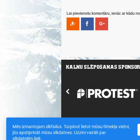
Lai pievienotu komentāru, ienāc ar kādu no 
Mēs izmantojam sīkfailus. Turpinot lietot mūsu tīmekļa vietni,
Saites
/
Sīkdatnes un datu drošības polit
jūs apstiprināt mūsu sīkdatnes. Uzzini vairāk par
sīkdatnēm
šeit
.