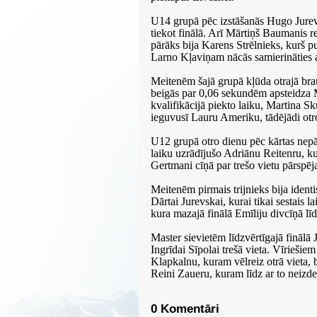
U14 grupā pēc izstāšanās Hugo Jurevski
tiekot finālā. Arī Mārtiņš Baumanis re
pārāks bija Karens Strēlnieks, kurš p
Larno Kļaviņam nācās samierināties a
Meitenēm šajā grupā kļūda otrajā brau
beigās par 0,06 sekundēm apsteidza M
kvalifikācijā piekto laiku, Martina Sk
ieguvusī Lauru Ameriku, tādējādi otro
U12 grupā otro dienu pēc kārtas nepār
laiku uzrādījušo Adriānu Reitenru, k
Gertmani cīņā par trešo vietu pārspēj
Meitenēm pirmais trijnieks bija identi
Dārtai Jurevskai, kurai tikai sestais l
kura mazajā finālā Emīliju divcīņā lī
Master sievietēm līdzvērtīgajā fināl
Ingrīdai Sīpolai trešā vieta. Vīriešie
Klapkalnu, kuram vēlreiz otrā vieta, 
Reini Zaueru, kuram līdz ar to neizdev
0 Komentāri