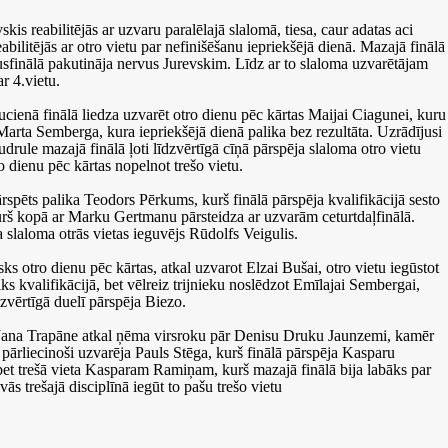
s reabilitējās ar uzvaru paralēlajā slalomā, tiesa, caur adatas aci
abilitējās ar otro vietu par nefinišēšanu iepriekšējā dienā. Mazajā finālā
usfinālā pakutināja nervus Jurevskim. Līdz ar to slaloma uzvarētājam
r 4.vietu.
cienā finālā liedza uzvarēt otro dienu pēc kārtas Maijai Ciagunei, kuru
arta Semberga, kura iepriekšējā dienā palika bez rezultāta. Uzrādījusi
udrule mazajā finālā ļoti līdzvērtīgā cīņā pārspēja slaloma otro vietu
 dienu pēc kārtas nopelnot trešo vietu.
spēts palika Teodors Pērkums, kurš finālā pārspēja kvalifikācijā sesto
urš kopā ar Marku Gertmanu pārsteidza ar uzvarām ceturtdaļfinālā.
a slaloma otrās vietas ieguvējs Rūdolfs Veigulis.
sks otro dienu pēc kārtas, atkal uzvarot Elzai Bušai, otro vietu iegūstot
aiks kvalifikācijā, bet vēlreiz trijnieku noslēdzot Emīlajai Sembergai,
dzvērtīgā duelī pārspēja Biezo.
ā Jana Trapāne atkal ņēma virsroku pār Denisu Druku Jaunzemi, kamēr
m pārliecinoši uzvarēja Pauls Stēga, kurš finālā pārspēja Kasparu
bet trešā vieta Kasparam Ramiņam, kurš mazajā finālā bija labāks par
ās trešajā disciplīnā iegūt to pašu trešo vietu