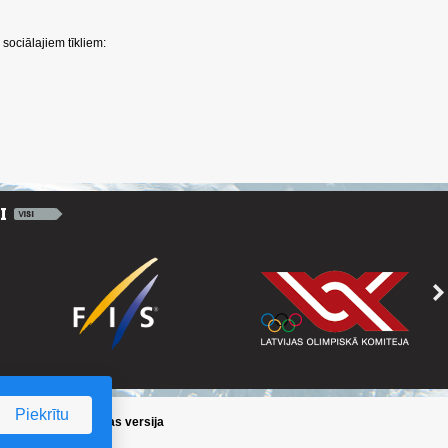
sociālajiem tīkliem:
Piekrītu
ika
/
Iepriekšējā lapas versija