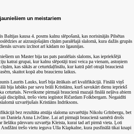
 jauniešiem un meistariem
is Baltijas kausa 4. posms kalnu slēpošanā, kas norisinājās Pilsētas
oslēdzies ar aizraujošajām cīņām paralēlajā slalomā, kura dažās grupās
s dienās uzvaru izcīnot arī kādam no Igaunijas.
iešiem un Master bija tas pats paralēlais slaloms, kas iepriekšējā
iju katrai grupai, kur kalnu slēpotāji trasi veica pa vienam, astoņiem
 cīņām, kas sākās ar ceturtdaļfinālu, kur katrā pārī otrajā braucienā
trasēm, skaitot kopā abu braucienu laikus.
nis Laurits Lauks, kurš bija ātrākais arī kvalifikācijā. Finālā viņš
lā bija labāks par savu brāli Kristiānu, kurš savukārt dienu iepriekš
ika ceturtais. Neveiksme pirmajā braucienā mazajā finālā neļāva abiem
 šajā disciplīnā, trešo vietu iegūstot Ričardam Folkbergam. Negaidīti
š slalomā uzvarējušais Kristiāns Indriksons.
ikācijā bez rezultāta atstāja slaloma uzvarētāju Nikolu Grīnbergu, bet
ta un Daniela Anna Livčāne. Lai arī pirmajā braucienā samērā drošs
r lielāku pārsvaru uzvarēja Kleista, kurai tad arī pirmā vieta. Ļoti
a Andžāni trešo vietu ieguva Ulla Klapkalne, kura pusfinālā tikai knapi