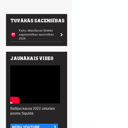
Kalnu slēpošanas fiziskās
sagatavotības sacensības
2026
Baltijas kausa 2022 ceturtais
posms Siguldā.