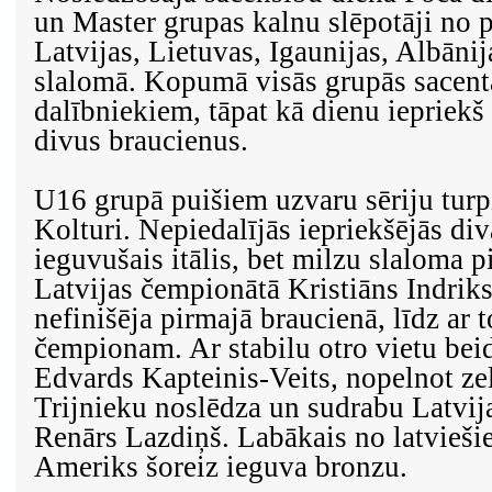
un Master grupas kalnu slēpotāji no 
Latvijas, Lietuvas, Igaunijas, Albānija
slalomā. Kopumā visās grupās sacent
dalībniekiem, tāpat kā dienu iepriekš
divus braucienus.
U16 grupā puišiem uzvaru sēriju turpi
Kolturi. Nepiedalījās iepriekšējās div
ieguvušais itālis, bet milzu slaloma 
Latvijas čempionātā Kristiāns Indrik
nefinišēja pirmajā braucienā, līdz ar 
čempionam. Ar stabilu otro vietu beid
Edvards Kapteinis-Veits, nopelnot ze
Trijnieku noslēdza un sudrabu Latvi
Renārs Lazdiņš. Labākais no latvieš
Ameriks šoreiz ieguva bronzu.