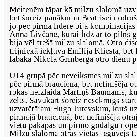
Meitenēm tāpat kā milzu slalomā uzva
bet šoreiz panākumu Beatrisei nodroši
jo pēc pirmā līdere bija kombinācijas
Anna Livčāne, kurai līdz ar to pilns 
bija vēl trešā milzu slalomā. Otro dis
trijniekā iekļuva Emīlija Kliesta, bet
labākā Nikola Grīnberga otro dienu pē
U14 grupā pēc neveiksmes milzu slal
pēc pirmā brauciena, bet nefinišēja ot
rokas neizlaida Mārtiņš Baumanis, kur
zelts. Savukārt šoreiz nesekmīgs star
uzvarētājam Hugo Jurevskim, kurš uzr
pirmajā braucienā, bet nefinišēja otraj
vietu pakāpās un pirmo godalgu nope
Milzu slaloma otrās vietas ieguvējs 