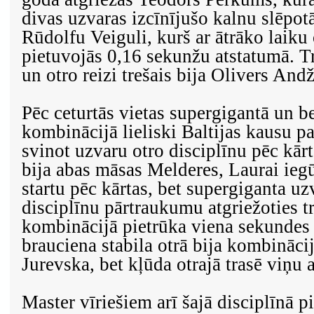
divas uzvaras izcīnījušo kalnu slēpot
Rūdolfu Veiguli, kurš ar ātrāko laiku
pietuvojās 0,16 sekunžu atstatumā. T
un otro reizi trešais bija Olivers And
Pēc ceturtās vietas supergigantā un be
kombinācijā lieliski Baltijas kausu p
svinot uzvaru otro disciplīnu pēc kārt
bija abas māsas Melderes, Laurai iegūs
startu pēc kārtas, bet supergiganta uz
disciplīnu pārtraukumu atgriežoties tr
kombinācijā pietrūka viena sekundes 
brauciena stabila otrā bija kombināci
Jurevska, bet kļūda otrajā trasē viņu a
Master vīriešiem arī šajā disciplīnā pi