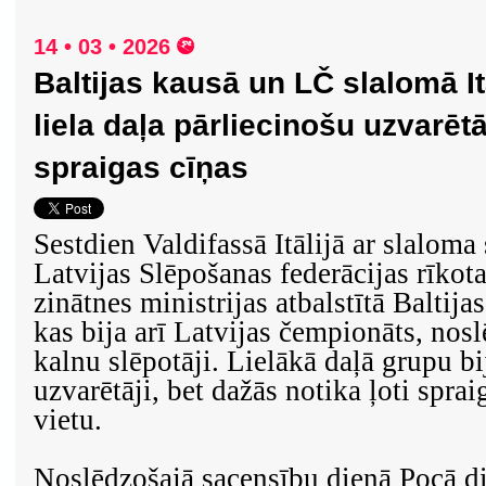
14 • 03 • 2026
Baltijas kausā un LČ slalomā It
liela daļa pārliecinošu uzvarēt
spraigas cīņas
Sestdien Valdifassā Itālijā ar slalom
Latvijas Slēpošanas federācijas rīkota
zinātnes ministrijas atbalstītā Baltij
kas bija arī Latvijas čempionāts, nos
kalnu slēpotāji. Lielākā daļā grupu bi
uzvarētāji, bet dažās notika ļoti spra
vietu.
Noslēdzošajā sacensību dienā Pocā d