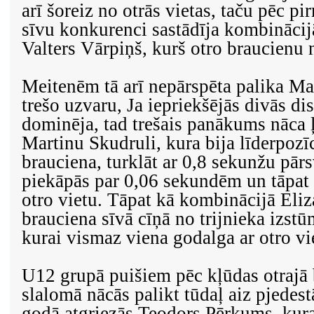
arī šoreiz no otrās vietas, taču pēc p
sīvu konkurenci sastādīja kombinācijā
Valters Vārpiņš, kurš otro braucienu 
Meitenēm tā arī nepārspēta palika Ma
trešo uzvaru, Ja iepriekšējās divās di
dominēja, tad trešais panākums nāca ļo
Martinu Skudruli, kura bija līderpozī
brauciena, turklāt ar 0,8 sekunžu pārs
piekāpās par 0,06 sekundēm un tāpat
otro vietu. Tāpat kā kombinācijā Eliz
brauciena sīvā cīņā no trijnieka izs
kurai vismaz viena godalga ar otro vi
U12 grupā puišiem pēc kļūdas otrajā 
slalomā nācās palikt tūdaļ aiz pjedest
godā atgriezās Teodors Pērkums, kura