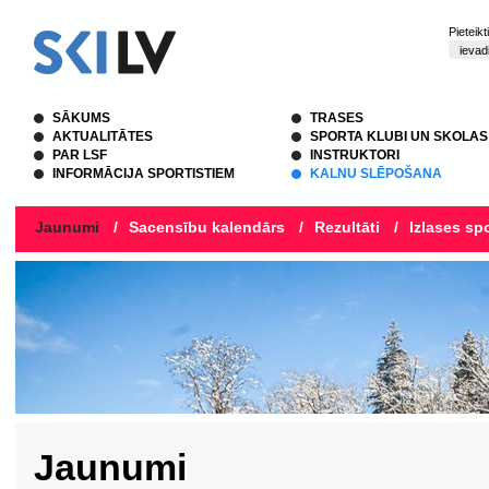
Pieteik
SĀKUMS
TRASES
AKTUALITĀTES
SPORTA KLUBI UN SKOLAS
PAR LSF
INSTRUKTORI
INFORMĀCIJA SPORTISTIEM
KALNU SLĒPOŠANA
Jaunumi
/
Sacensību kalendārs
/
Rezultāti
/
Izlases spo
Jaunumi