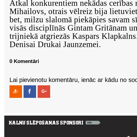
Atkal konkurentiem nekādas cerības n
Mihailovs, otrais vēlreiz bija lietuvie
bet, milzu slalomā piekāpies savam 
visās disciplīnās Gintam Gritānam un
trijniekā atgriezās Kaspars Klapkaln
Denisai Drukai Jaunzemei.
0 Komentāri
Lai pievienotu komentāru, ienāc ar kādu no soci