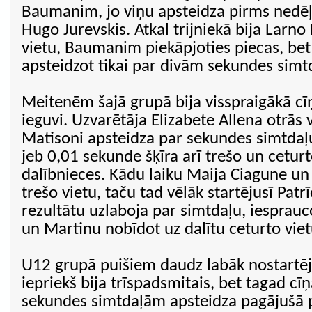
Baumanim, jo viņu apsteidza pirms nedēļa
Hugo Jurevskis. Atkal trijniekā bija Larno 
vietu, Baumanim piekāpjoties piecas, bet
apsteidzot tikai par divām sekundes sim
Meitenēm šajā grupā bija visspraigākā cī
ieguvi. Uzvarētāja Elizabete Allena otrās 
Matisoni apsteidza par sekundes simtdaļ
jeb 0,01 sekunde šķīra arī trešo un ceturt
dalībnieces. Kādu laiku Maija Ciagune un
trešo vietu, taču tad vēlāk startējusī Patr
rezultātu uzlaboja par simtdaļu, iesprauco
un Martinu nobīdot uz dalītu ceturto viet
U12 grupā puišiem daudz labāk nostartēj
iepriekš bija trīspadsmitais, bet tagad c
sekundes simtdaļām apsteidza pagājušā 