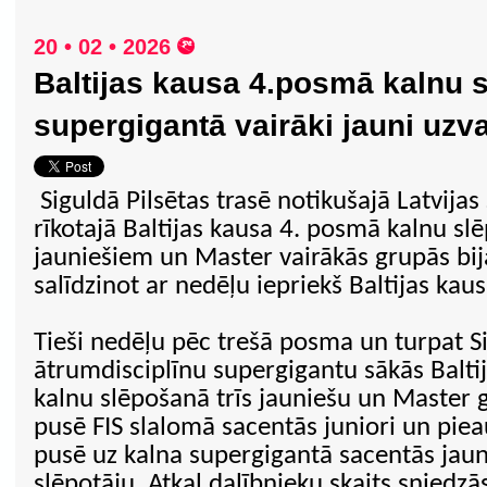
20 • 02 • 2026
Baltijas kausa 4.posmā kalnu 
supergigantā vairāki jauni uzva
Siguldā Pilsētas trasē notikušajā Latvija
rīkotajā Baltijas kausa 4. posmā kalnu s
jauniešiem un Master vairākās grupās bija
salīdzinot ar nedēļu iepriekš Baltijas ka
Tieši nedēļu pēc trešā posma un turpat Si
ātrumdisciplīnu supergigantu sākās Balti
kalnu slēpošanā trīs jauniešu un Master
pusē FIS slalomā sacentās juniori un piea
pusē uz kalna supergigantā sacentās jaun
slēpotāju. Atkal dalībnieku skaits sniedzā