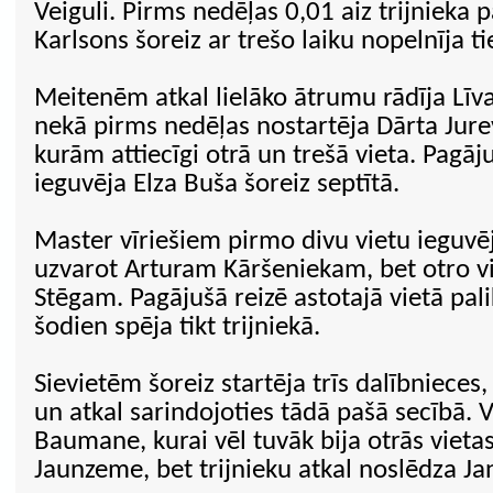
Veiguli. Pirms nedēļas 0,01 aiz trijnieka p
Karlsons šoreiz ar trešo laiku nopelnīja ti
Meitenēm atkal lielāko ātrumu rādīja Līv
nekā pirms nedēļas nostartēja Dārta Jure
kurām attiecīgi otrā un trešā vieta. Pagā
ieguvēja Elza Buša šoreiz septītā.
Master vīriešiem pirmo divu vietu ieguvēj
uzvarot Arturam Kāršeniekam, bet otro v
Stēgam. Pagājušā reizē astotajā vietā pal
šodien spēja tikt trijniekā.
Sievietēm šoreiz startēja trīs dalībnieces
un atkal sarindojoties tādā pašā secībā. V
Baumane, kurai vēl tuvāk bija otrās vieta
Jaunzeme, bet trijnieku atkal noslēdza Ja