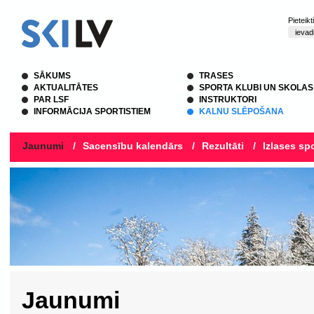
Pieteik
SĀKUMS
TRASES
AKTUALITĀTES
SPORTA KLUBI UN SKOLAS
PAR LSF
INSTRUKTORI
INFORMĀCIJA SPORTISTIEM
KALNU SLĒPOŠANA
Jaunumi
/
Sacensību kalendārs
/
Rezultāti
/
Izlases spo
Jaunumi