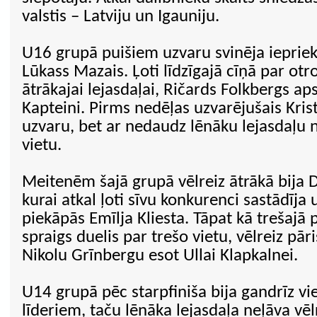
valstis – Latviju un Igauniju.
U16 grupā puišiem uzvaru svinēja ieprie
Lūkass Mazais. Ļoti līdzīgajā cīņā par otro
ātrākajai lejasdaļai, Ričards Folkbergs ap
Kapteini. Pirms nedēļas uzvarējušais Krist
uzvaru, bet ar nedaudz lēnāku lejasdaļu n
vietu.
Meitenēm šajā grupā vēlreiz ātrākā bija 
kurai atkal ļoti sīvu konkurenci sastādīja
piekāpās Emīlja Kliesta. Tāpat kā trešajā 
spraigs duelis par trešo vietu, vēlreiz pār
Nikolu Grīnbergu esot Ullai Klapkalnei.
U14 grupā pēc starpfiniša bija gandrīz v
līderiem, taču lēnāka lejasdaļa neļāva vē