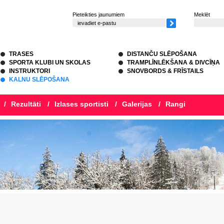
Pieteikties jaunumiem
Meklēt
TRASES
DISTANČU SLĒPOŠANA
SPORTA KLUBI UN SKOLAS
TRAMPLĪNLĒKŠANA & DIVCĪŅA
INSTRUKTORI
SNOVBORDS & FRĪSTAILS
KALNU SLĒPOŠANA
/
Rezultāti
/
Izlases sportisti
/
Galerijas
/
Rangi