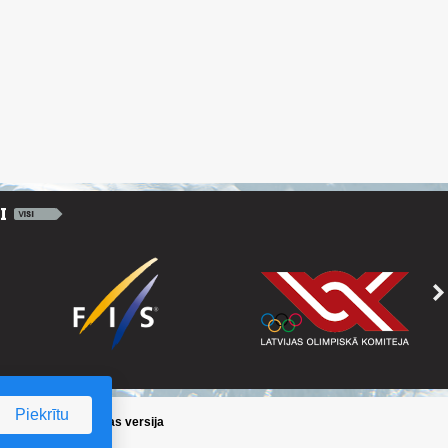
Piekrītu
ika
/
Iepriekšējā lapas versija