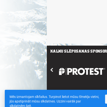
Mēs izmantojam sīkfailus. Turpinot lietot mūsu tīmekļa vietni,
Saites
/
Sīkdatnes un datu drošības polit
jūs apstiprināt mūsu sīkdatnes. Uzzini vairāk par
sīkdatnēm
šeit
.