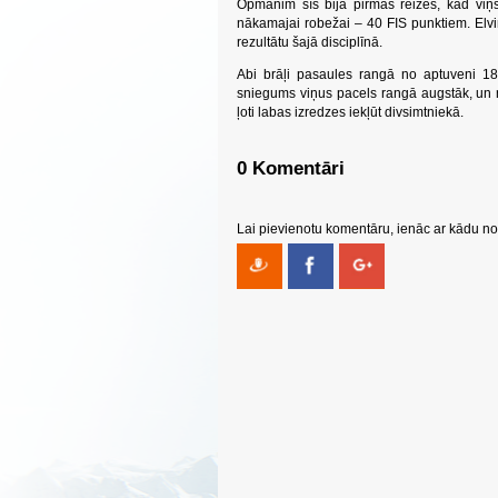
Opmanim šīs bija pirmās reizes, kad viņ
nākamajai robežai – 40 FIS punktiem. Elv
rezultātu šajā disciplīnā.
Abi brāļi pasaules rangā no aptuveni 1
sniegums viņus pacels rangā augstāk, un 
ļoti labas izredzes iekļūt divsimtniekā.
0 Komentāri
Lai pievienotu komentāru, ienāc ar kādu no 