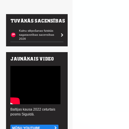
Kalnu slēpošanas fiziskās
sagatavotības sacensības
2026
Baltijas kausa 2022 ceturtais
posms Siguldā.