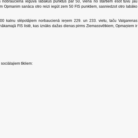
š nobraucienā ieguva labākus punktus par 50, vienā no startiem esot tuvu jau
im Opmanim sanāca otro reizi iegūt zem 50 FIS punktiem, sasniedzot otro labāko
800 kalnu slēpotājiem norbaucienā ieņem 229. un 233. vietu, taču Valgarenas
nākamajā FIS listē, kas iznāks dažas dienas pirms Ziemassvētkiem, Opmaņiem ir
sociālajiem tīkliem: