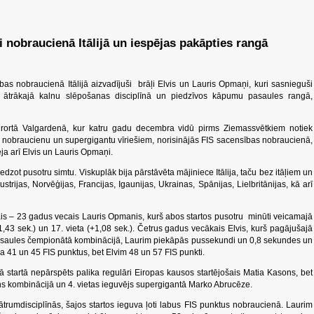
nobraucienā Itālijā un iespējas pakāpties rangā
as nobraucienā Itālijā aizvadījuši brāļi Elvis un Lauris Opmaņi, kuri sasnieguši
 ātrākajā kalnu slēpošanas disciplīnā un piedzīvos kāpumu pasaules rangā,
kūrortā Valgardenā, kur katru gadu decembra vidū pirms Ziemassvētkiem notiek
nobraucienu un supergigantu vīriešiem, norisinājās FIS sacensības nobraucienā,
tēja arī Elvis un Lauris Opmaņi.
niedzot pusotru simtu. Viskuplāk bija pārstāvēta mājiniece Itālija, taču bez itāļiem un
strijas, Norvēģijas, Francijas, Igaunijas, Ukrainas, Spānijas, Lielbritānijas, kā arī
is – 23 gadus vecais Lauris Opmanis, kurš abos startos pusotru minūti veicamajā
1,43 sek.) un 17. vieta (+1,08 sek.). Četrus gadus vecākais Elvis, kurš pagājušajā
u pasaules čempionātā kombinācijā, Laurim piekāpās pussekundi un 0,8 sekundes un
a 41 un 45 FIS punktus, bet Elvim 48 un 57 FIS punkti.
nā startā nepārspēts palika regulāri Eiropas kausos startējošais Matia Kasons, bet
ns kombinācijā un 4. vietas ieguvējs supergigantā Marko Abrucēze.
 ātrumdisciplīnās, šajos startos ieguva ļoti labus FIS punktus nobraucienā. Laurim