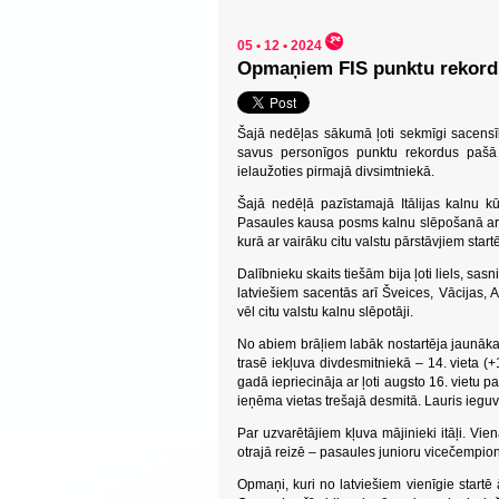
05 • 12 • 2024
Opmaņiem FIS punktu rekordi 
Šajā nedēļas sākumā ļoti sekmīgi sacensīb
savus personīgos punktu rekordus pašā
ielaužoties pirmajā divsimtniekā.
Šajā nedēļā pazīstamajā Itālijas kalnu 
Pasaules kausa posms kalnu slēpošanā ar 
kurā ar vairāku citu valstu pārstāvjiem star
Dalībnieku skaits tiešām bija ļoti liels, sas
latviešiem sacentās arī Šveices, Vācijas, Au
vēl citu valstu kalnu slēpotāji.
No abiem brāļiem labāk nostartēja jaunāka
trasē iekļuva divdesmitniekā – 14. vieta (+
gadā iepriecināja ar ļoti augsto 16. viet
ieņēma vietas trešajā desmitā. Lauris ieguv
Par uzvarētājiem kļuva mājinieki itāļi. Vie
otrajā reizē – pasaules junioru vicečempio
Opmaņi, kuri no latviešiem vienīgie startē