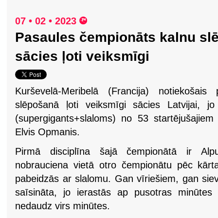
07 • 02 • 2023
Pasaules čempionāts kalnu slē
sācies ļoti veiksmīgi
Kurševelā-Meribelā (Francija) notiekošais
slēpošanā ļoti veiksmīgi sācies Latvijai, j
(supergigants+slaloms) no 53 startējušajiem u
Elvis Opmanis.
Pirmā disciplīna šajā čempionātā ir Alp
nobrauciena vietā otro čempionātu pēc kārt
pabeidzās ar slalomu. Gan vīriešiem, gan siev
saīsināta, jo ierastās ap pusotras minūtes 
nedaudz virs minūtes.