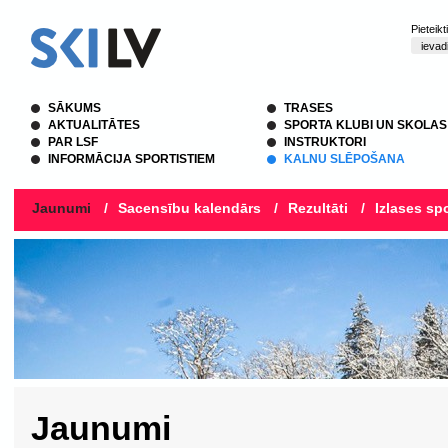
Pieteik
SĀKUMS
TRASES
AKTUALITĀTES
SPORTA KLUBI UN SKOLAS
PAR LSF
INSTRUKTORI
INFORMĀCIJA SPORTISTIEM
KALNU SLĒPOŠANA
Jaunumi
/
Sacensību kalendārs
/
Rezultāti
/
Izlases spo
Jaunumi