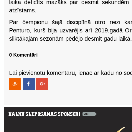
laika deficīts mazāks par desmit sekundēm d
atzīstams.
Par čempionu šajā disciplīnā otro reizi kar
Penturo, kurš bija uzvarējis arī 2019.gadā O
sliktākajām sezonām pēdējo desmit gadu laikā.
0 Komentāri
Lai pievienotu komentāru, ienāc ar kādu no soci