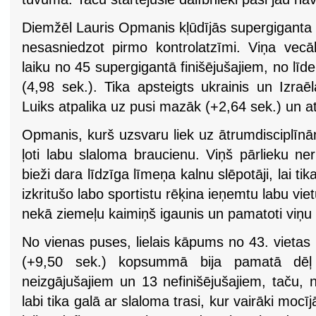
Diemžēl Lauris Opmanis kļūdījās supergiganta 
nesasniedzot pirmo kontrolatzīmi. Viņa vecāk
laiku no 45 supergigantā finišējušajiem, no līd
(4,98 sek.). Tika apsteigts ukrainis un Izraē
Luiks atpalika uz pusi mazāk (+2,64 sek.) un a
Opmanis, kurš uzsvaru liek uz ātrumdisciplīnā
ļoti labu slaloma braucienu. Viņš pārlieku ner
bieži dara līdzīga līmeņa kalnu slēpotāji, lai ti
izkritušo labo sportistu rēķina ieņemtu labu vi
nekā ziemeļu kaimiņš igaunis un pamatoti viņ
No vienas puses, lielais kāpums no 43. vietas
(+9,50 sek.) kopsummā bija pamatā dēļ
neizgājušajiem un 13 nefinišējušajiem, taču, 
labi tika galā ar slaloma trasi, kur vairāki mocīj