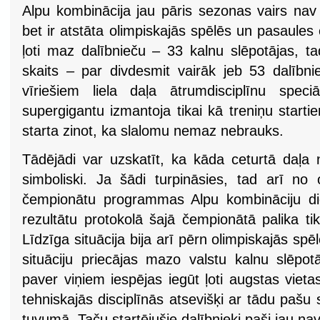
Alpu kombinācija jau pāris sezonas vairs n
bet ir atstāta olimpiskajās spēlēs un pasaules
ļoti maz dalībnieču – 33 kalnu slēpotājas, tad
skaits – par divdesmit vairāk jeb 53 dalībni
vīriešiem liela daļa ātrumdisciplīnu speci
supergigantu izmantoja tikai kā treniņu starti
starta zinot, ka slalomu nemaz nebrauks.
Tādējādi var uzskatīt, ka kāda ceturtā daļa n
simboliski. Ja šādi turpināsies, tad arī no
čempionātu programmas Alpu kombināciju die
rezultātu protokolā šajā čempionātā palika tik
Līdzīga situācija bija arī pērn olimpiskajās sp
situāciju priecājas mazo valstu kalnu slēpot
paver viņiem iespējas iegūt ļoti augstas viet
tehniskajās disciplīnās atsevišķi ar tādu paš
tuvumā. Taču startējušie dalībnieki paši jau nav 