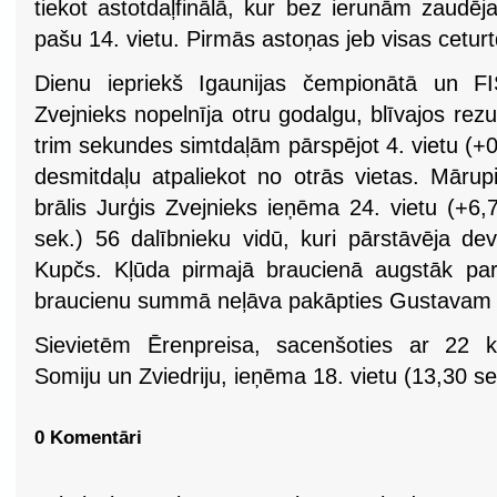
tiekot astotdaļfinālā, kur bez ierunām zaudēj
pašu 14. vietu. Pirmās astoņas jeb visas ceturt
Dienu iepriekš Igaunijas čempionātā un F
Zvejnieks nopelnīja otru godalgu, blīvajos rezu
trim sekundes simtdaļām pārspējot 4. vietu (+
desmitdaļu atpaliekot no otrās vietas. Mārupi
brālis Jurģis Zvejnieks ieņēma 24. vietu (+6,
sek.) 56 dalībnieku vidū, kuri pārstāvēja de
Kupčs. Kļūda pirmajā braucienā augstāk par
braucienu summā neļāva pakāpties Gustavam
Sievietēm Ērenpreisa, sacenšoties ar 22 k
Somiju un Zviedriju, ieņēma 18. vietu (13,30 se
0 Komentāri