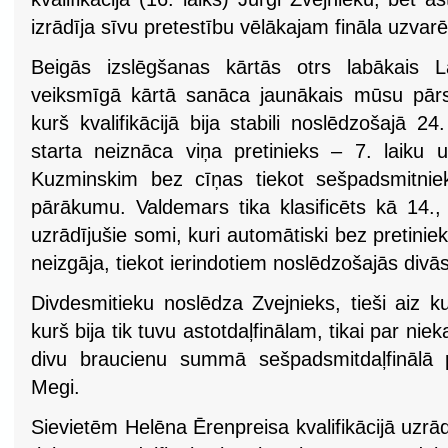
izrādīja sīvu pretestību vēlākajam fināla uzv
Beigās izslēgšanas kārtās otrs labākais La
veiksmīgā kārtā sanāca jaunākais mūsu pārs
kurš kvalifikācijā bija stabili noslēdzošajā 24
starta neiznāca viņa pretinieks – 7. laiku u
Kuzminskim bez cīņas tiekot sešpadsmitnie
pārākumu. Valdemars tika klasificēts kā 14., j
uzrādījušie somi, kuri automātiski bez pretiniek
neizgāja, tiekot ierindotiem noslēdzošajās div
Divdesmitieku noslēdza Zvejnieks, tieši aiz k
kurš bija tik tuvu astotdaļfinālam, tikai par n
divu braucienu summā sešpadsmitdaļfinālā 
Megi.
Sievietēm Helēna Ērenpreisa kvalifikācijā uzrād