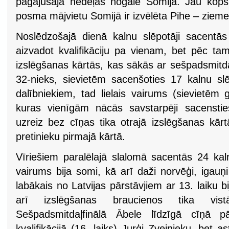
pagājušajā nedēļas nogalē Somijā. Jau kop
posma mājvietu Somijā ir izvēlēta Pihe – zieme
Noslēdzošajā dienā kalnu slēpotāji sacentās 
aizvadot kvalifikāciju pa vienam, bet pēc ta
izslēgšanas kārtās, kas sākās ar sešpadsmitda
32-nieks, sievietēm sacenšoties 17 kalnu sl
dalībniekiem, tad lielais vairums (sievietēm 
kuras vienīgām nācās savstarpēji sacenstie
uzreiz bez cīņas tika otrajā izslēgšanas kārtā
pretinieku pirmajā kārtā.
Vīriešiem paralēlajā slalomā sacentās 24 kaln
vairums bija somi, kā arī daži norvēģi, igauņi u
labākais no Latvijas pārstāvjiem ar 13. laiku b
arī izslēgšanas braucienos tika vist
Sešpadsmitdaļfinālā Ābele līdzīgā cīņā pā
kvalifikācijā (16. laiks) Jurģi Zvejnieku, bet a