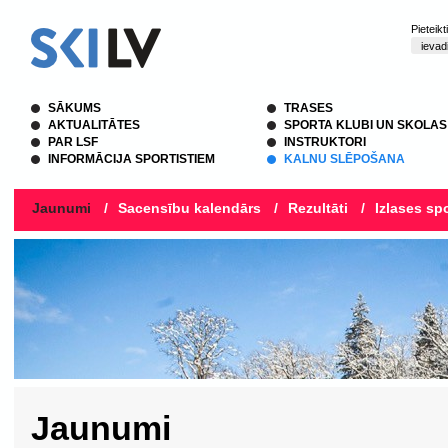
Pieteik
SĀKUMS
TRASES
AKTUALITĀTES
SPORTA KLUBI UN SKOLAS
PAR LSF
INSTRUKTORI
INFORMĀCIJA SPORTISTIEM
KALNU SLĒPOŠANA
Jaunumi
/
Sacensību kalendārs
/
Rezultāti
/
Izlases spo
Jaunumi