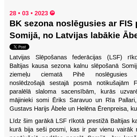
28 • 03 • 2023
BK sezona noslēgusies ar FIS 
Somijā, no Latvijas labākie Āb
Latvijas Slēpošanas federācijas (LSF) rīk
Baltijas kausa sezona kalnu slēpošanā Somi
ziemeļu ciematā Pihē noslēgusies 
noslēdzošajā sestajā posmā notikušajām F
paralēlā slaloma sacensībām, kurās uzvarē
mājinieki somi Ēriks Saravuo un Rīa Pallari,
Gustavs Harijs Ābele un Helēna Ērenpreisa, kuri
Līdz šim garākā LSF rīkotā prestižā Baltijas 
kurā bija seši posmi, kas ir par vienu vairāk 