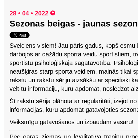
28 • 04 • 2022
Sezonas beigas - jaunas sezo
Sveiciens visiem! Jau pāris gadus, kopš esmu be
darbojos ar dažādu sporta veidu sportistiem, 
sportistu psiholoģiskajā sagatavotībā. Psiholoģ
neatšķiras starp sporta veidiem, mainās tikai sp
rakstu un rakstu sēriju aizsākšu ar specifiski k
veltītu informāciju, kuru apdomāt, noslēdzot a
Šī rakstu sērija plānota ar regularitāti, izejot 
informācijas, kuru apdomāt gatavojoties sezona
Veiksmīgu gatavošanos un izbaudam vasaru!
Pēc garas ziemas un kvalitatīva treniņu proce