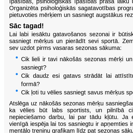
īpašības, psiholoģiskās īpašības prasa laiku u
Organizēta psiholoģiskās sagatavotības progr
pietuvoties mērķiem un sasniegt augstākus rez
Sāc tagad!
Lai labi iesāktu gatavošanos sezonai ir būtiski
sasniegt mērķus un pierādīt sevi sportā. Zem
sev uzdot pirms vasaras sezonas sākuma:
Cik lieli ir tavi nākošās sezonas mērķi un 
sasniegt?
Cik daudz esi gatavs strādāt lai attīstī
formā?
Cik ļoti tu vēlies sasniegt savus mērķus spo
Atslēga uz nākošās sezonas mērķu sasniegšanu i
ka vēlies būt labs sportists, un pilnībā ci
nepieciešamo darbu, lai par tādu kļūtu. Ja e
vienīgā iespēja lai tos sasniegtu ir apņemties 
mentālo treniņu grafikam līdz pat sezonas sā