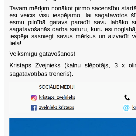
Tavam mērķim nonākot pirmo sacensību startā, 
esi veicis visu iespējamo, lai sagatavotos 
esmu pilnībā gatavs paradīt savu labāko s
sagatavošanās darba saturu, kuru esi noglabā
iespēja sasniegt savus mērķus un aizvadīt ve
liela!
Veiksmīgu gatavošanos!
Kristaps Zvejnieks (kalnu slēpotājs, 3 x oli
sagatavotības treneris).