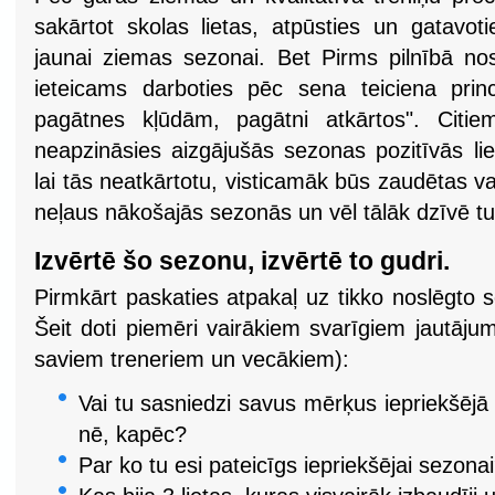
sakārtot skolas lietas, atpūsties un gatavoti
jaunai ziemas sezonai. Bet Pirms pilnībā nos
ieteicams darboties pēc sena teiciena prin
pagātnes kļūdām, pagātni atkārtos". Citie
neapzināsies aizgājušās sezonas pozitīvās lie
lai tās neatkārtotu, visticamāk būs zaudētas 
neļaus nākošajās sezonās un vēl tālāk dzīvē tur
Izvērtē šo sezonu, izvērtē to gudri.
Pirmkārt paskaties atpakaļ uz tikko noslēgto 
Šeit doti piemēri vairākiem svarīgiem jautāju
saviem treneriem un vecākiem):
Vai tu sasniedzi savus mērķus iepriekšējā
nē, kapēc?
Par ko tu esi pateicīgs iepriekšējai sezona