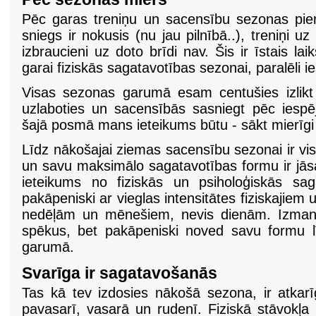
Pēc garas treniņu un sacensību sezonas pienā
sniegs ir nokusis (nu jau pilnībā..), treniņi u
izbraucieni uz doto brīdi nav. Šis ir īstais la
garai fiziskās sagatavotības sezonai, paralēli ie
Visas sezonas garumā esam centušies izlikt
uzlaboties un sacensībās sasniegt pēc iespēj
šajā posmā mans ieteikums būtu - sākt mierīgi
Līdz nākošajai ziemas sacensību sezonai ir vi
un savu maksimālo sagatavotības formu ir jās
ieteikums no fiziskās un psiholoģiskās sa
pakāpeniski ar vieglas intensitātes fiziskajiem
nedēļām un mēnešiem, nevis dienām. Izmanto 
spēkus, bet pakāpeniski noved savu form
garumā.
Svarī
ga ir sagatavo
šanās
Tas kā tev izdosies nākošā sezona, ir atkarī
pavasarī, vasarā un rudenī. Fiziskā stāvokļa