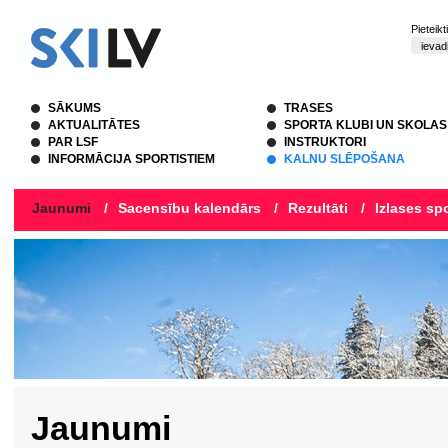
Pieteik
SĀKUMS
TRASES
AKTUALITĀTES
SPORTA KLUBI UN SKOLAS
PAR LSF
INSTRUKTORI
INFORMĀCIJA SPORTISTIEM
KALNU SLĒPOŠANA
Jaunumi
/
Sacensību kalendārs
/
Rezultāti
/
Izlases spo
Jaunumi