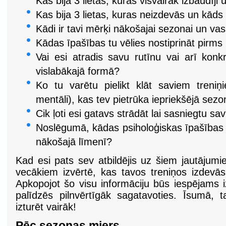
Kas bija 3 lietas, kuras visvairāk izbaudīji
Kas bija 3 lietas, kuras neizdevās un kāds 
Kādi ir tavi mērķi nākošajai sezonai un vas
Kādas īpašības tu vēlies nostiprināt pir
Vai esi atradis savu rutīnu vai arī konkr
vislabākajā formā?
Ko tu varētu pielikt klāt saviem treniņiem
mentāli), kas tev pietrūka iepriekšējā sez
Cik ļoti esi gatavs strādāt lai sasniegtu
Noslēgumā, kādas psiholoģiskas īpašības vē
nākošajā līmenī?
Kad esi pats sev atbildējis uz šiem jautājum
vecākiem izvērtē, kas tavos treniņos izdevā
Apkopojot šo visu informāciju būs iespējams i
palīdzēs pilnvērtīgāk sagatavoties. Īsumā, 
izturēt vairāk!
Pēc sezonas miers