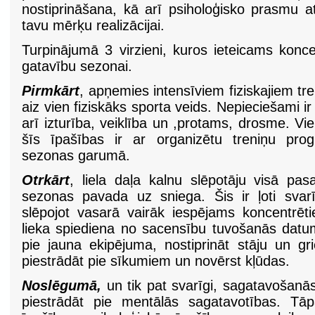
nostiprināšana, kā arī psiholoģisko prasmu at
tavu mērķu realizācijai.
Turpinājumā 3 virzieni, kuros ieteicams konce
gatavību sezonai.
Pirmkārt
, apņemies intensīviem fiziskajiem tr
aiz vien fiziskāks sporta veids. Nepieciešami i
arī izturība, veiklība un ,protams, drosme. Vie
šīs īpašības ir ar organizētu treniņu pro
sezonas garumā.
Otrkārt
, liela daļa kalnu slēpotāju visā pa
sezonas pavada uz sniega. Šis ir ļoti svar
slēpojot vasarā vairāk iespējams koncentrē
lieka spiediena no sacensību tuvošanās datumi
pie jauna ekipējuma, nostiprināt stāju un gri
piestrādāt pie sīkumiem un novērst kļūdas.
Noslēgumā,
un tik pat svarīgi, sagatavošanās
piestrādāt pie mentālās sagatavotības. Tāp