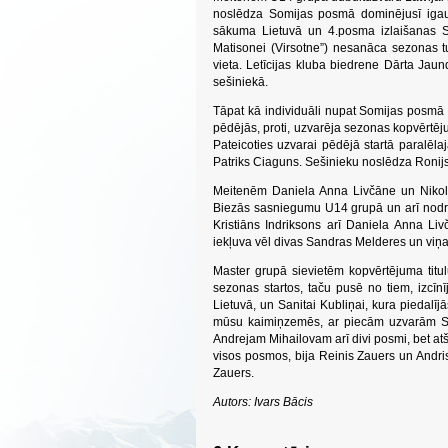
noslēdza Somijas posmā dominējusī igaun
sākuma Lietuvā un 4.posma izlaišanas Sigu
Matisonei (Virsotne”) nesanāca sezonas t
vieta. Letīcijas kluba biedrene Dārta Jaun
sešiniekā.
Tāpat kā individuāli nupat Somijas posmā 
pēdējās, proti, uzvarēja sezonas kopvērtēju
Pateicoties uzvarai pēdējā startā paralēla
Patriks Ciaguns. Sešinieku noslēdza Ronijs 
Meitenēm Daniela Anna Livčāne un Nikol
Biezās sasniegumu U14 grupā un arī nodroš
Kristiāns Indriksons arī Daniela Anna Liv
iekļuva vēl divas Sandras Melderes un viņa
Master grupā sievietēm kopvērtējuma titul
sezonas startos, taču pusē no tiem, izcīnī
Lietuvā, un Sanitai Kubliņai, kura piedalīj
mūsu kaimiņzemēs, ar piecām uzvarām So
Andrejam Mihailovam arī divi posmi, bet atšķ
visos posmos, bija Reinis Zauers un Andris
Zauers.
Autors: Ivars Bācis