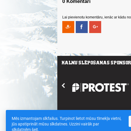
0 Komentāri
Lai pievienotu komentāru, ienāc ar kādu no 
Mēs izmantojam sīkfailus. Turpinot lietot mūsu tīmekļa vietni,
Saites
/
Sīkdatnes un datu drošības polit
jūs apstiprināt mūsu sīkdatnes. Uzzini vairāk par
sīkdatnēm
šeit
.