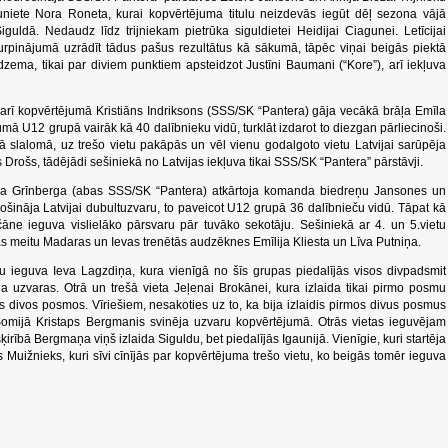
iete Nora Roneta, kurai kopvērtējuma titulu neizdevās iegūt dēļ sezona vājā
ldā. Nedaudz līdz trijniekam pietrūka siguldietei Heidijai Ciagunei. Letīcijai
urpinājumā uzrādīt tādus pašus rezultātus kā sākumā, tāpēc viņai beigās piektā
dzema, tikai par diviem punktiem apsteidzot Justīni Baumani (“Kore”), arī iekļuva
arī kopvērtējumā Kristiāns Indriksons (SSS/SK “Pantera) gāja vecākā brāļa Emīla
mā U12 grupā vairāk kā 40 dalībnieku vidū, turklāt izdarot to diezgan pārliecinoši.
jā slalomā, uz trešo vietu pakāpās un vēl vienu godalgoto vietu Latvijai sarūpēja
Drošs, tādējādi sešiniekā no Latvijas iekļuva tikai SSS/SK “Pantera” pārstāvji.
a Grīnberga (abas SSS/SK “Pantera) atkārtoja komanda biedreņu Jansones un
ināja Latvijai dubultuzvaru, to paveicot U12 grupā 36 dalībnieču vidū. Tāpat kā
čāne ieguva vislielāko pārsvaru pār tuvāko sekotāju. Sešiniekā ar 4. un 5.vietu
s meitu Madaras un Ievas trenētās audzēknes Emīlija Kliesta un Līva Putniņa.
u ieguva Ieva Lagzdiņa, kura vienīgā no šīs grupas piedalījās visos divpadsmit
ja uzvaras. Otrā un trešā vieta Jeļenai Brokānei, kura izlaida tikai pirmo posmu
ās divos posmos. Vīriešiem, nesakoties uz to, ka bija izlaidis pirmos divus posmus
mijā Kristaps Bergmanis svinēja uzvaru kopvērtējumā. Otrās vietas ieguvējam
irībā Bergmaņa viņš izlaida Siguldu, bet piedalījās Igaunijā. Vienīgie, kuri startēja
 Muižnieks, kuri sīvi cīnījās par kopvērtējuma trešo vietu, ko beigās tomēr ieguva