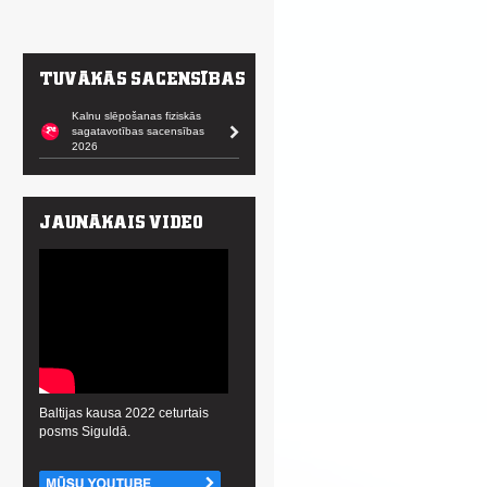
Kalnu slēpošanas fiziskās
sagatavotības sacensības
2026
Baltijas kausa 2022 ceturtais
posms Siguldā.