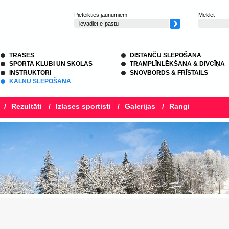
Pieteikties jaunumiem
Meklēt
TRASES
DISTANČU SLĒPOŠANA
SPORTA KLUBI UN SKOLAS
TRAMPLĪNLĒKŠANA & DIVCĪŅA
INSTRUKTORI
SNOVBORDS & FRĪSTAILS
KALNU SLĒPOŠANA
/
Rezultāti
/
Izlases sportisti
/
Galerijas
/
Rangi