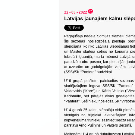
22 • 03 • 2022
Latvijas jaunajiem kalnu slē
Pagājušajā nedēļā Somijas ziemeļu ciema
šīs sezonas noslēdzošajā piektajā posm
slēpošanā, ko rīko Latvijas Slēpošanas fed
un Master startēja četros no kopumā pi
februārī Igaunijā, marta mēnesī Latvijā un 
paredzēto otro posmu, kur piedalījās juni
ar uzvarām un godalgotajām vietām Latvi
(SSS)/SK “Pantera” audzēkņi.
U16 grupā puišiem, pateicoties sezonas
startējušajiem ieguva SSS/SK “Pantera” 
Valdovskis (“Kore”) un Kārlis Valinks (“Vir
Karlonaite, bet pārējās divas godalgot
“Pantera”. Sešinieku noslēdza SK “Virsotne
U14 grupā 25 kalnu slēpotāju vidū pirmās d
vienīgais no trijniekā iekļuvušajiem la
kopvērtējuma trijnieku sasniegt liedza Ni
pārstāvji Arno Pušņins un Valters Bērziņš.
Meitenēm U14 grupā dubultuzvaru Latvijai 