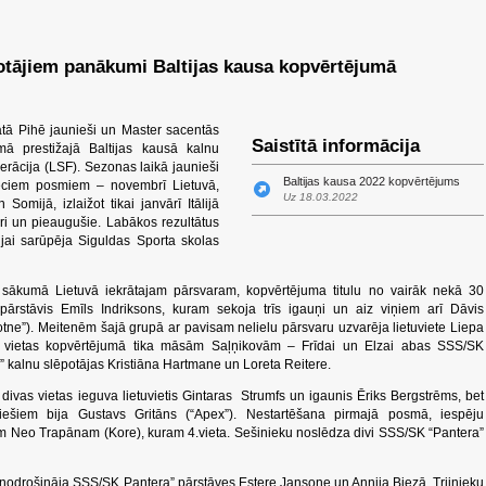
potājiem panākumi Baltijas kausa kopvērtējumā
tā Pihē jaunieši un Master sacentās
Saistītā informācija
ā prestižajā Baltijas kausā kalnu
erācija (LSF). Sezonas laikā jaunieši
Baltijas kausa 2022 kopvērtējums
eciem posmiem – novembrī Lietuvā,
Uz 18.03.2022
Somijā, izlaižot tikai janvārī Itālijā
ori un pieaugušie. Labākos rezultātus
jai sarūpēja Siguldas Sporta skolas
 sākumā Lietuvā iekrātajam pārsvaram, kopvērtējuma titulu no vairāk nekā 30
pārstāvis Emīls Indriksons, kuram sekoja trīs igauņi un aiz viņiem arī Dāvis
sotne”). Meitenēm šajā grupā ar pavisam nelielu pārsvaru uzvarēja lietuviete Liepa
as vietas kopvērtējumā tika māsām Saļņikovām – Frīdai un Elzai abas SSS/SK
” kalnu slēpotājas Kristiāna Hartmane un Loreta Reitere.
ivas vietas ieguva lietuvietis Gintaras Strumfs un igaunis Ēriks Bergstrēms, bet
tviešiem bija Gustavs Gritāns (“Apex”). Nestartēšana pirmajā posmā, iespēju
lam Neo Trapānam (Kore), kuram 4.vieta. Sešinieku noslēdza divi SSS/SK “Pantera”
nodrošināja SSS/SK Pantera” pārstāves Estere Jansone un Annija Biezā. Trijnieku