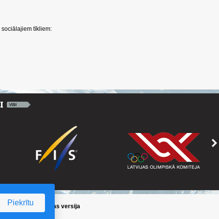
sociālajiem tīkliem:
Piekrītu
ika
/
Iepriekšējā lapas versija