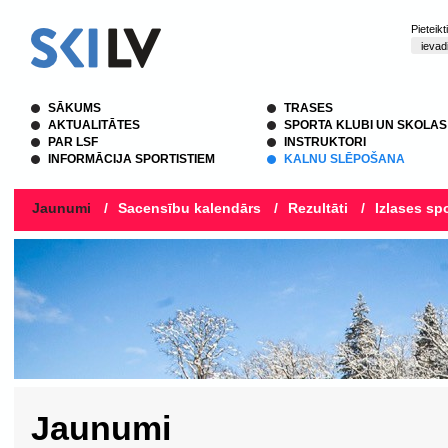
Pieteik
SĀKUMS
TRASES
AKTUALITĀTES
SPORTA KLUBI UN SKOLAS
PAR LSF
INSTRUKTORI
INFORMĀCIJA SPORTISTIEM
KALNU SLĒPOŠANA
Jaunumi
/
Sacensību kalendārs
/
Rezultāti
/
Izlases spo
Jaunumi