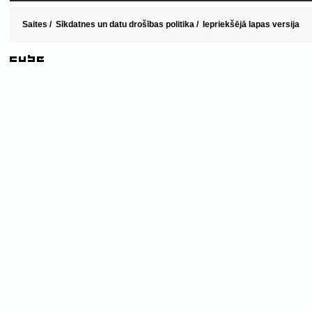
Saites
/
Sīkdatnes un datu drošības politika
/
Iepriekšējā lapas versija