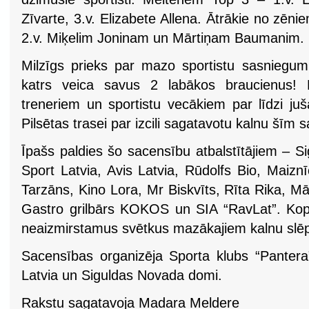
Zīvarte, 3.v. Elizabete Allena. Ātrākie no zēni
2.v. Miķelim Joninam un Mārtiņam Baumanim.
Milzīgs prieks par mazo sportistu sasniegumie
katrs veica savus 2 labākos braucienus! P
treneriem un sportistu vecākiem par līdzi juš
Pilsētas trasei par izcili sagatavotu kalnu šīm
Īpašs paldies šo sacensību atbalstītājiem – 
Sport Latvia, Avis Latvia, Rūdolfs Bio, Maizn
Tarzāns, Kino Lora, Mr Biskvīts, Rīta Rika, Mā
Gastro grilbārs KOKOS un SIA “RavLat”. Kop
neaizmirstamus svētkus mazākajiem kalnu slē
Sacensības organizēja Sporta klubs “Pantera
Latvia un Siguldas Novada domi.
Rakstu sagatavoja Madara Meldere