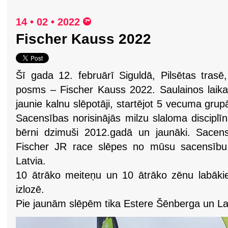
14 • 02 • 2022
Fischer Kauss 2022
Šī gada 12. februārī Siguldā, Pilsētas trasē,
posms – Fischer Kauss 2022. Saulainos laikap
jaunie kalnu slēpotāji, startējot 5 vecuma grup
Sacensības norisinājās milzu slaloma disciplī
bērni dzimuši 2012.gadā un jaunāki. Sacen
Fischer JR race slēpes no mūsu sacensību a
Latvia.
10 ātrāko meiteņu un 10 ātrāko zēnu labākie t
izlozē.
Pie jaunām slēpēm tika Estere Šēnberga un La