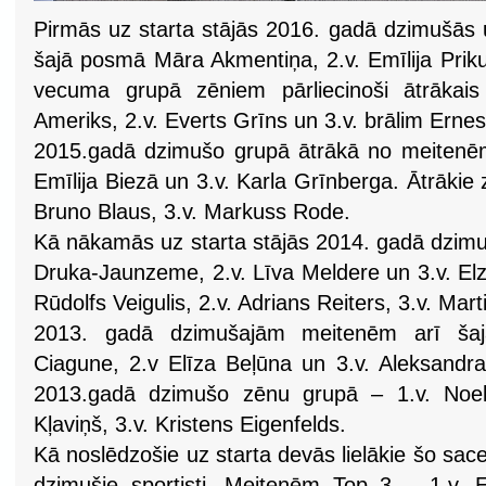
Pirmās uz starta stājās 2016. gadā dzimušās 
šajā posmā Māra Akmentiņa, 2.v. Emīlija Priku
vecuma grupā zēniem pārliecinoši ātrākai
Ameriks, 2.v. Everts Grīns un 3.v. brālim Ern
2015.gadā dzimušo grupā ātrākā no meitenēm
Emīlija Biezā un 3.v. Karla Grīnberga. Ātrākie 
Bruno Blaus, 3.v. Markuss Rode.
Kā nākamās uz starta stājās 2014. gadā dzimu
Druka-Jaunzeme, 2.v. Līva Meldere un 3.v. El
Rūdolfs Veigulis, 2.v. Adrians Reiters, 3.v. Mart
2013. gadā dzimušajām meitenēm arī ša
Ciagune, 2.v Elīza Beļūna un 3.v. Aleksandra
2013.gadā dzimušo zēnu grupā – 1.v. Noels
Kļaviņš, 3.v. Kristens Eigenfelds.
Kā noslēdzošie uz starta devās lielākie šo sac
dzimušie sportisti. Meitenēm Top 3 – 1.v. 