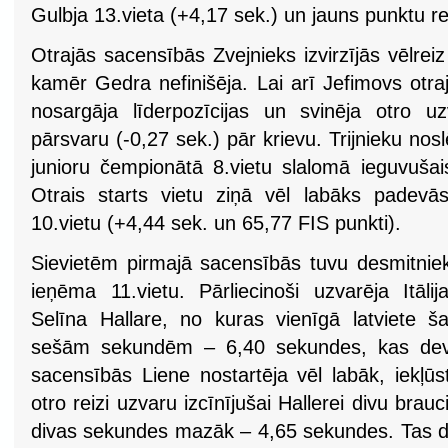
Gulbja 13.vieta (+4,17 sek.) un jauns punktu r
Otrajās sacensībās Zvejnieks izvirzījās vēlre
kamēr Gedra nefinišēja. Lai arī Jefimovs otra
nosargāja līderpozīcijas un svinēja otro 
pārsvaru (-0,27 sek.) pār krievu. Trijnieku n
junioru čempionātā 8.vietu slalomā ieguvušai
Otrais starts vietu ziņā vēl labāks padevā
10.vietu (+4,44 sek. un 65,77 FIS punkti).
Sievietēm pirmajā sacensībās tuvu desmitnie
ieņēma 11.vietu. Pārliecinoši uzvarēja Itālij
Selīna Hallare, no kuras vienīgā latviete ša
sešām sekundēm – 6,40 sekundes, kas dev
sacensībās Liene nostartēja vēl labāk, iekļūs
otro reizi uzvaru izcīnījušai Hallerei divu br
divas sekundes mazāk – 4,65 sekundes. Tas de