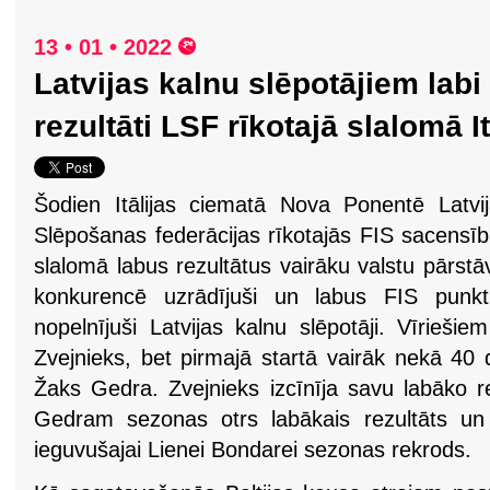
13 • 01 • 2022
Latvijas kalnu slēpotājiem labi
rezultāti LSF rīkotajā slalomā It
Šodien Itālijas ciematā Nova Ponentē Latvi
Slēpošanas federācijas rīkotajās FIS sacensī
slalomā labus rezultātus vairāku valstu pārstā
konkurencē uzrādījuši un labus FIS punkt
nopelnījuši Latvijas kalnu slēpotāji. Vīrieši
Zvejnieks, bet pirmajā startā vairāk nekā 40 
Žaks Gedra. Zvejnieks izcīnīja savu labāko re
Gedram sezonas otrs labākais rezultāts un 
ieguvušajai Lienei Bondarei sezonas rekrods.