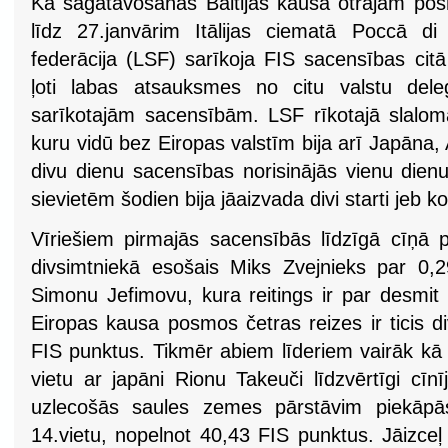
Kā sagatavošanās Baltijas kausa otrajam po
līdz 27.janvārim Itālijas ciematā Poccā di
federācija (LSF) sarīkoja FIS sacensības cit
ļoti labas atsauksmes no citu valstu delegā
sarīkotajām sacensībām. LSF rīkotajā slalomā
kuru vidū bez Eiropas valstīm bija arī Japāna,
divu dienu sacensības norisinājās vienu dienu
sievietēm šodien bija jāaizvada divi starti jeb k
Vīriešiem pirmajās sacensībās līdzīgā cīņā 
divsimtniekā esošais Miks Zvejnieks par 0,
Simonu Jefimovu, kura reitings ir par desmit
Eiropas kausa posmos četras reizes ir ticis d
FIS punktus. Tikmēr abiem līderiem vairāk kā
vietu ar japāni Rionu Takeuči līdzvērtīgi cī
uzlecošās saules zemes pārstāvim piekāp
14.vietu, nopelnot 40,43 FIS punktus. Jāizceļ