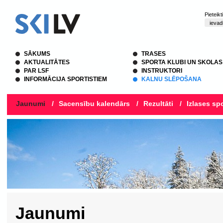
Pieteik
SĀKUMS
TRASES
AKTUALITĀTES
SPORTA KLUBI UN SKOLAS
PAR LSF
INSTRUKTORI
INFORMĀCIJA SPORTISTIEM
KALNU SLĒPOŠANA
Jaunumi
/
Sacensību kalendārs
/
Rezultāti
/
Izlases spo
Jaunumi