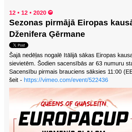
12 • 12 • 2020
Sezonas pirmājā Eiropas kausā 
Dženifera Ģērmane
Šajā nedēļas nogalē Itālijā sākas Eiropas kau
sievietēm. Šodien sacensībās ar 63 numuru st
Sacensību pirmais brauciens sāksies 11:00 (E
šeit -
https://vimeo.com/event/522436