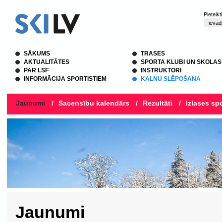
Pieteik
SĀKUMS
TRASES
AKTUALITĀTES
SPORTA KLUBI UN SKOLAS
PAR LSF
INSTRUKTORI
INFORMĀCIJA SPORTISTIEM
KALNU SLĒPOŠANA
Jaunumi
/
Sacensību kalendārs
/
Rezultāti
/
Izlases spo
Jaunumi