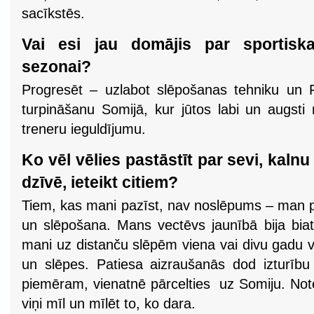
sacīkstēs.
Vai esi jau domājis par sportisk
sezonai?
Progresēt – uzlabot slēpošanas tehniku un 
turpināšanu Somijā, kur jūtos labi un augsti 
treneru ieguldījumu.
Ko vēl vēlies pastāstīt par sevi, kal
dzīvē, ieteikt citiem?
Tiem, kas mani pazīst, nav noslēpums – man p
un slēpošana. Mans vectēvs jaunībā bija biatl
mani uz distanču slēpēm viena vai divu gadu 
un slēpes. Patiesa aizraušanās dod izturīb
piemēram, vienatnē pārcelties uz Somiju. Notei
viņi mīl un mīlēt to, ko dara.