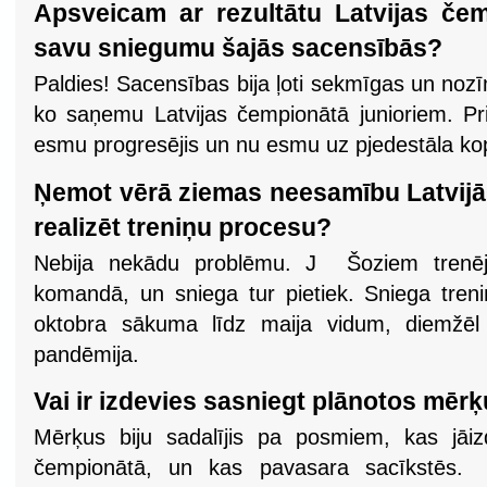
Apsveicam ar rezultātu Latvijas če
savu sniegumu šajās sacensībās?
Paldies! Sacensības bija ļoti sekmīgas un noz
ko saņemu Latvijas čempionātā junioriem. Pri
esmu progresējis un nu esmu uz pjedestāla kop
Ņemot vērā ziemas neesamību Latvijā,
realizēt treniņu procesu?
Nebija nekādu problēmu. J Šoziem trenēj
komandā, un sniega tur pietiek. Sniega tren
oktobra sākuma līdz maija vidum, diemžēl
pandēmija.
Vai ir izdevies sasniegt plānotos mēr
Mērķus biju sadalījis pa posmiem, kas jāiz
čempionātā, un kas pavasara sacīkstēs.