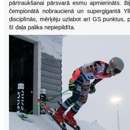
pārtraukšanai pārsvarā esmu apmierināts. Biju
čempionātā nobraucienā un supergigantā Yl
disciplīnās, mērķēju uzlabot arī GS punktus, 
šī daļa palika nepiepildīta.