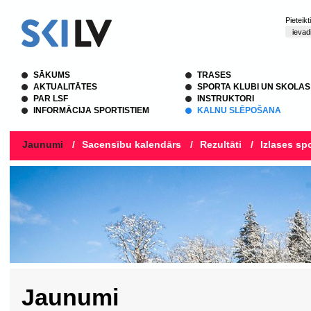
Pieteik
SĀKUMS
TRASES
AKTUALITĀTES
SPORTA KLUBI UN SKOLAS
PAR LSF
INSTRUKTORI
INFORMĀCIJA SPORTISTIEM
KALNU SLĒPOŠANA
Jaunumi
/
Sacensību kalendārs
/
Rezultāti
/
Izlases spo
Jaunumi