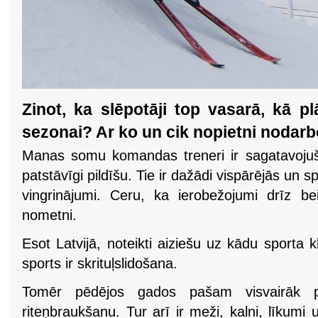
Zinot, ka slēpotāji top vasarā, kā p
sezonai? Ar ko un cik nopietni nodar
Manas somu komandas treneri ir sagatavojuši 
patstāvīgi pildīšu. Tie ir dažādi vispārējās un 
vingrinājumi. Ceru, ka ierobežojumi drīz b
nometni.
Esot Latvijā, noteikti aiziešu uz kādu sporta 
sports ir skrituļslidošana.
Tomēr pēdējos gados pašam visvairāk p
riteņbraukšanu. Tur arī ir meži, kalni, līkum