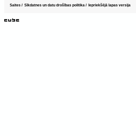
Saites
/
Sīkdatnes un datu drošības politika
/
Iepriekšējā lapas versija