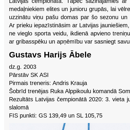
Latvijas čempionātā. Tāpēc sazinājāmies ar
medaļniekiem elites un junioru grupās, lai vēlr
uzzinātu viņu pašu domas par šo sezonu un 
Ar prieku iepazīstināsim ar Latvijas jauniešiem,
ne vieglo sporta veidu, ikdienā apvieno treni
ar gribasspēku un apņēmību var sasniegt sav
Gustavs Harijs Ābele
dz.g. 2003
Pārstāv SK ASI
Pirmais treneris: Andris Krauja
Šobrīd trenējas Ruka Alppikoulu komandā Som
Rezultāts Latvijas čempionātā 2020: 3. vieta 
slalomā
FIS punkti: GS 139,49 un SL 105,75