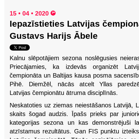
15 • 04 • 2020
Iepazīstieties Latvijas čempion
Gustavs Harijs Ābele
Kalnu slēpotājiem sezona noslēgusies neieras
Priecājamies, ka izdevās organizēt Latvij
čempionāta un Baltijas kausa posma sacensī
Pihē. Diemžēl, nācās atcelt Yllas paredzē
Latvijas čempionātu ātruma disciplīnās.
Neskatoties uz ziemas neiestāšanos Latvijā, L
skaits šogad audzis. Īpašs prieks par junior
kategorijas sezona un kas demonstrējuši l
atzīstamus rezultātus. Gan FIS punktu izteik