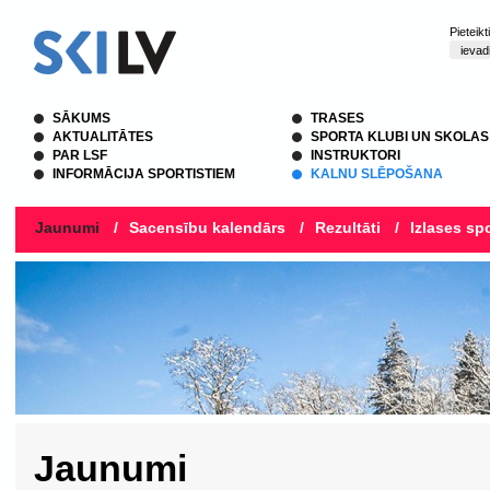
Pieteik
SĀKUMS
TRASES
AKTUALITĀTES
SPORTA KLUBI UN SKOLAS
PAR LSF
INSTRUKTORI
INFORMĀCIJA SPORTISTIEM
KALNU SLĒPOŠANA
Jaunumi
/
Sacensību kalendārs
/
Rezultāti
/
Izlases spo
Jaunumi