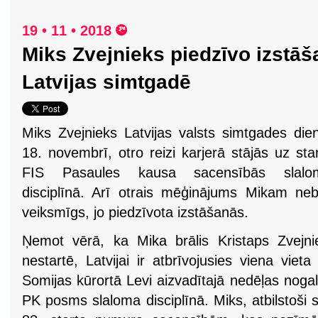
19 • 11 • 2018
Miks Zvejnieks piedzīvo izstāš
Latvijas simtgadē
Miks Zvejnieks Latvijas valsts simtgades die
18. novembrī, otro reizi karjerā stājās uz sta
FIS Pasaules kausa sacensībās slalo
disciplīnā. Arī otrais mēģinājums Mikam neb
veiksmīgs, jo piedzīvota izstāšanās.
Ņemot vērā, ka Mika brālis Kristaps Zvejn
nestartē, Latvijai ir atbrīvojusies viena vie
Somijas kūrortā Levi aizvadītajā nedēļas noga
PK posms slaloma disciplīnā. Miks, atbilstoši s