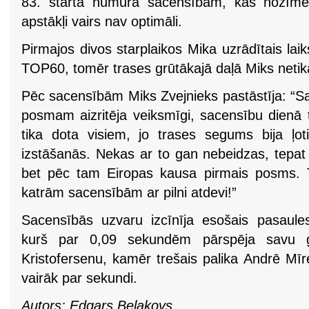
83. starta numura sacensībām, kas nozīmē 
apstākļi vairs nav optimāli.
Pirmajos divos starplaikos Mika uzrādītais laik
TOP60, tomēr trases grūtākajā daļā Miks netika g
Pēc sacensībām Miks Zvejnieks pastāstīja: “
posmam aizritēja veiksmīgi, sacensību dienā ti
tika dota visiem, jo trases segums bija ļo
izstāšanās. Nekas ar to gan nebeidzas, tepat
bet pēc tam Eiropas kausa pirmais posms. 
katrām sacensībām ar pilni atdevi!”
Sacensībās uzvaru izcīnīja esošais pasaule
kurš par 0,09 sekundēm pārspēja savu g
Kristofersenu, kamēr trešais palika Andrē Mīr
vairāk par sekundi.
Autors: Edgars Beļakovs