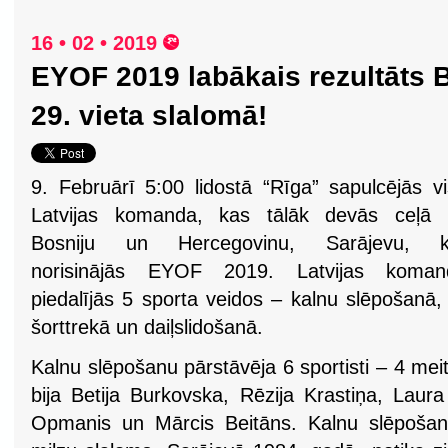
16 • 02 • 2019
EYOF 2019 labākais rezultāts B
29. vieta slalomā!
9. Februārī 5:00 lidostā “Rīga” sapulcējās v
Latvijas komanda, kas tālāk devās ceļā 
Bosniju un Hercegovinu, Sarājevu, k
norisinājās EYOF 2019. Latvijas koman
piedalījās 5 sporta veidos – kalnu slēpošanā,
šorttrekā un daiļslidošanā.
Kalnu slēpošanu pārstāvēja 6 sportisti – 4 mei
bija Betija Burkovska, Rēzija Krastiņa, Laura
Opmanis un Mārcis Beitāns. Kalnu slēpošanā