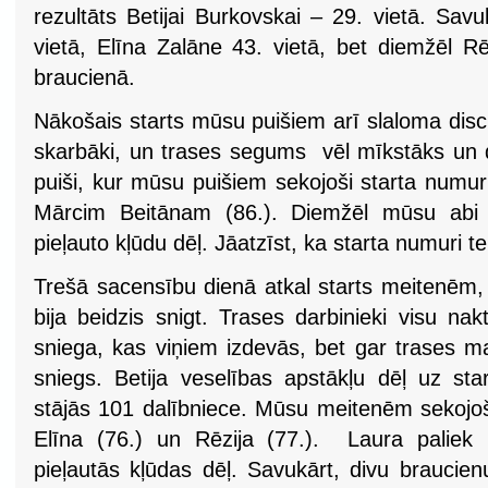
rezultāts Betijai Burkovskai – 29. vietā. Savu
vietā, Elīna Zalāne 43. vietā, bet diemžēl Rē
braucienā.
Nākošais starts mūsu puišiem arī slaloma discip
skarbāki, un trases segums vēl mīkstāks un 
puiši, kur mūsu puišiem sekojoši starta numu
Mārcim Beitānam (86.). Diemžēl mūsu abi pu
pieļauto kļūdu dēļ. Jāatzīst, ka starta numuri t
Trešā sacensību dienā atkal starts meitenēm, 
bija beidzis snigt. Trases darbinieki visu nakt
sniega, kas viņiem izdevās, bet gar trases m
sniegs. Betija veselības apstākļu dēļ uz st
stājās 101 dalībniece. Mūsu meitenēm sekojoši
Elīna (76.) un Rēzija (77.). Laura paliek 
pieļautās kļūdas dēļ. Savukārt, divu braucie