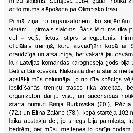
milzu slaloms. Sarājevā 1984. gadā notika zi
ar to mums slēpošana pa Olimpisko trasi.
Pirmā ziņa no organizatoriem, ko saņēmām, 
vietām – pirmais slaloms. Šāds lēmums tika p
dēl – vējš, lietus, stiprs sniegputenis. Pi
oficiālais treniņš, kuru aizvadījām kopā ar Sl
draudzīga un atsaucīga, bet vakarā jau devām
kur Latvijas komandas karognesēja gods bija u
Betijai Burkovskai. Nākošajā dienā starts meit
apstākļi mūs nelutināja, jo no rīta spēcīgs vējš
iesildīšanās treniņu trases tika atceltas, b
organizatori darīju visu, un sacensības no
starta numuri Betija Burkovska (60.), Rēzija
(72.) un Elīna Zalāne (78.), kopā startēja 102 
laika apstākļu dēļ, jo sniegs bija pamīksts, lī
bedrēm, bet mūsu meitenes to darīja godam