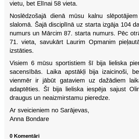
vietu, bet Elīnai 58 vieta.
Noslēdzošajā dienā mūsu kalnu slēpotājiem
slalomā. Šajā disciplīnā uz starta izgāja 104 da
numurs un Mārcim 87. starta numurs. Pēc ot
71. vieta, savukārt Laurim Opmanim pieļaut
izstāties.
Visiem 6 mūsu sportistiem šī bija lieliska pi
sacensībās. Laika apstākļi bija izaicinoši, b
vienmēr ir jābūt gataviem uz dažādiem laik
adaptēties. Šī bija lieliska iespēja sajust Ol
draugus un neaizmirstamu pieredze.
Ar sveicieniem no Sarājevas,
Anna Bondare
0 Komentāri