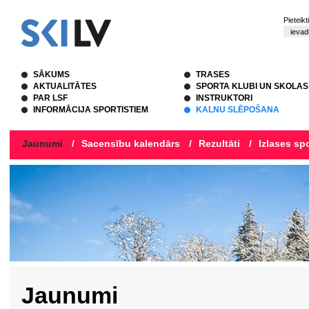
Pieteik
SĀKUMS
TRASES
AKTUALITĀTES
SPORTA KLUBI UN SKOLAS
PAR LSF
INSTRUKTORI
INFORMĀCIJA SPORTISTIEM
KALNU SLĒPOŠANA
Jaunumi
/
Sacensību kalendārs
/
Rezultāti
/
Izlases spo
Jaunumi