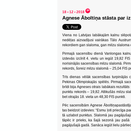
18 • 12 • 2018
Agnese Āboltiņa stāsta par iz
Viena no Latvijas labākajām kalnu slēpot
nedēļas aizvadījusi vairākas Tālo Austru
rekordiem gan slaloma, gan milzu slaloma d
Pirmajā sacensību dienā Vanlongas kalnu 
izdevās izcīnīt 4. vietu un iegūt 19,82 FI
norisinājās sacensības milzu slalomā. Pirm
rekords, šoreiz milzu slalomā – 25,04 FIS p
Trīs dienas vēlāk sacensības turpinājās c
Pekinas Olimpiskajās spēlēs. Pirmajā sacen
brīdi bija Agneses otrais labākais rezultāt
punktu rekords – 19,82. Atlikušās milzu sl
bet otrajās 18. vieta un 48,30 FIS punkti.
Pēc sacensībām Agnese Āboltiņapastāstīja, 
tas beidzot izdevies: “Esmu ļoti priecīga p
tā uzlabot punktus. Slalomā jau pagājuša
tāpēc ir prieks, ka šajā sezonā jau pašā
pagājušajā gadā. Sanāca iegūt lielu pārlie