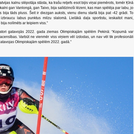
ijas kalnu slēpotāja stāsta, ka trašu reljefs esot bijis viņai piemērots, tomēr Ķīnā
 kalni gan Vanlongā, gan Taivo, bija salīdzinoši lēzeni, kas man spēlēja par labu, jo
bija tāds pluss. Šeit ir diezgan auksts, vienu dienu startā bija pat -42 grādi. To
zbraucu labus punktus milzu slalomā. Lielākā daļa sportistu, ieskaitot mani,
bija nolīmēts ar teipiem viss.”
zatori gatavojās 2022. gada ziemas Olimpiskajām spēlēm Pekinā: “Kopumā var
sacensības. Varbūt ne vienmēr viss viņiem vēl izdodas, un nav vēl tik profesionāli
n gatavojas Olimpiskajām spēlēm 2022. gadā.”