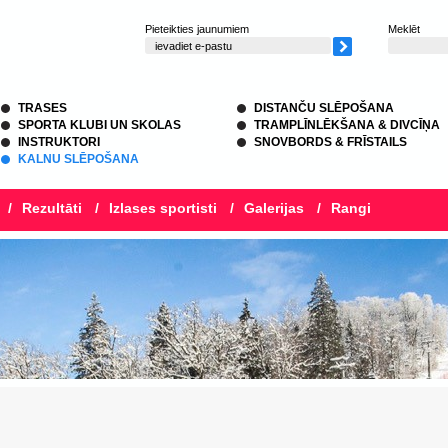
Pieteikties jaunumiem
Meklēt
TRASES
DISTANČU SLĒPOŠANA
SPORTA KLUBI UN SKOLAS
TRAMPLĪNLĒKŠANA & DIVCĪŅA
INSTRUKTORI
SNOVBORDS & FRĪSTAILS
KALNU SLĒPOŠANA
/
Rezultāti
/
Izlases sportisti
/
Galerijas
/
Rangi