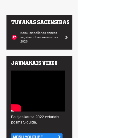
Kalnu slēpošanas fiziskās
sagatavotības sacensības
2026
Baltijas kausa 2022 ceturtais
posms Siguldā.