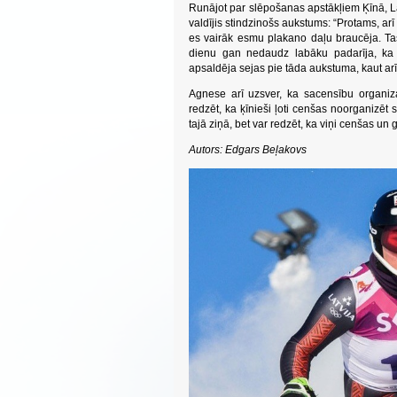
Runājot par slēpošanas apstākļiem Ķīnā, Latv
valdījis stindzinošs aukstums: “Protams, arī
es vairāk esmu plakano daļu braucēja. Tas 
dienu gan nedaudz labāku padarīja, ka i
apsaldēja sejas pie tāda aukstuma, kaut arī 
Agnese arī uzsver, ka sacensību organi
redzēt, ka ķīnieši ļoti cenšas noorganizēt 
tajā ziņā, bet var redzēt, ka viņi cenšas u
Autors: Edgars Beļakovs