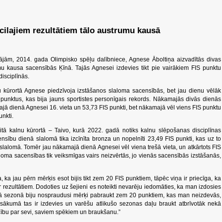
cilajiem rezultātiem tālo austrumu kausā
ājām, 2014. gada Olimpisko spēļu dalībniece, Agnese Āboltiņa aizvadītās divas
mu kausa sacensībās Ķīnā. Tajās Agnesei izdevies tikt pie vairākiem FIS punktu
isciplīnās.
kūrortā Agnese piedzīvoja izstāšanos slaloma sacensībās, bet jau dienu vēlāk
S punktus, kas bija jauns sportistes personīgais rekords. Nākamajās divās dienās
ajā dienā Agnesei 16. vieta un 53,73 FIS punkti, bet nākamajā vēl viens FIS punktu
unkti.
itā kalnu kūrortā – Taivo, kurā 2022. gadā notiks kalnu slēpošanas disciplīnas
sību dienā slalomā tika izcīnīta bronza un nopelnīti 23,49 FIS punkti, kas uz to
s slalomā. Tomēr jau nākamajā dienā Agnesei vēl viena trešā vieta, un atkārtots FIS
aloma sacensības tik veiksmīgas vairs neizvērtās, jo vienās sacensībās izstāšanās,
ka jau pērn mērķis esot bijis tikt zem 20 FIS punktiem, tāpēc viņa ir priecīga, ka
ar rezultātiem. Dodoties uz šejieni es noteikti nevarēju iedomāties, ka man izdosies
jā sezonā biju nospraudusi mērķi pabraukt zem 20 punktiem, kas man neizdevās,
 sākumā tas ir izdevies un varēšu atlikušo sezonas daļu braukt atbrīvotāk nekā
cību par sevi, saviem spēkiem un braukšanu.”