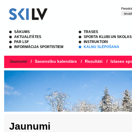
Pieteik
SĀKUMS
TRASES
AKTUALITĀTES
SPORTA KLUBI UN SKOLAS
PAR LSF
INSTRUKTORI
INFORMĀCIJA SPORTISTIEM
KALNU SLĒPOŠANA
Jaunumi
/
Sacensību kalendārs
/
Rezultāti
/
Izlases spo
Jaunumi