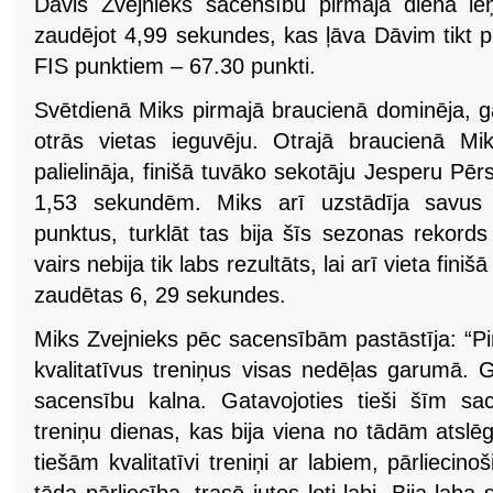
Dāvis Zvejnieks sacensību pirmajā dienā ie
zaudējot 4,99 sekundes, kas ļāva Dāvim tikt p
FIS punktiem – 67.30 punkti.
Svētdienā Miks pirmajā braucienā dominēja, g
otrās vietas ieguvēju. Otrajā braucienā Mi
palielināja, finišā tuvāko sekotāju Jesperu Pēr
1,53 sekundēm. Miks arī uzstādīja savus 
punktus, turklāt tas bija šīs sezonas rekord
vairs nebija tik labs rezultāts, lai arī vieta fin
zaudētas 6, 29 sekundes.
Miks Zvejnieks pēc sacensībām pastāstīja: “Pi
kvalitatīvus treniņus visas nedēļas garumā. 
sacensību kalna. Gatavojoties tieši šīm s
treniņu dienas, kas bija viena no tādām atslēgā
tiešām kvalitatīvi treniņi ar labiem, pārliecin