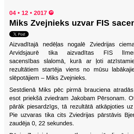
04 • 12 • 2017
Miks Zvejnieks uzvar FIS sacen
Aizvadītajā nedēļas nogalē Zviedrijas ciem
Arvidsjaurē tika aizvadītas FIS līme
sacensības slalomā, kurā ar ļoti atzīstam
rezultātiem startēja viens no mūsu labākaj
slēpotājiem – Miks Zvejnieks.
Sestdienā Miks pēc pirmā brauciena atradā
esot priekšā zviedram Jakobam Pērsonam. Otr
pārāk piesardzīgs, tā rezultātā atkāpjoties uz
Pie uzvaras tika cits Zviedrijas pārstāvis B
zaudēja 0, 22 sekundes.