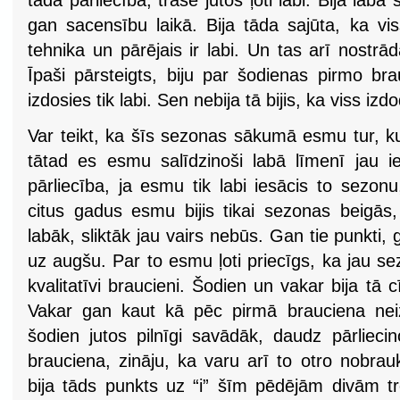
tāda pārliecība, trasē jutos ļoti labi. Bija la
gan sacensību laikā. Bija tāda sajūta, ka v
tehnika un pārējais ir labi. Un tas arī nostrād
Īpaši pārsteigts, biju par šodienas pirmo bra
izdosies tik labi. Sen nebija tā bijis, ka viss izdo
Var teikt, ka šīs sezonas sākumā esmu tur, k
tātad es esmu salīdzinoši labā līmenī jau i
pārliecība, ja esmu tik labi iesācis to sezo
citus gadus esmu bijis tikai sezonas beigās, 
labāk, sliktāk jau vairs nebūs. Gan tie punkti, g
uz augšu. Par to esmu ļoti priecīgs, ka jau se
kvalitatīvi braucieni. Šodien un vakar bija tā 
Vakar gan kaut kā pēc pirmā brauciena neiz
šodien jutos pilnīgi savādāk, daudz pārlieci
brauciena, zināju, ka varu arī to otro nobrau
bija tāds punkts uz “i” šīm pēdējām divām 