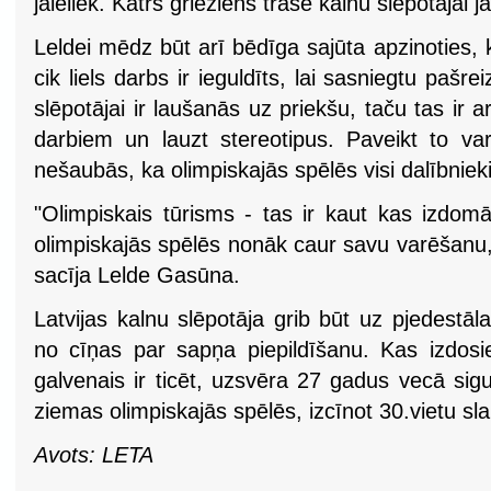
jāieliek. Katrs grieziens trasē kalnu slēpotājai j
Leldei mēdz būt arī bēdīga sajūta apzinoties, 
cik liels darbs ir ieguldīts, lai sasniegtu pašr
slēpotājai ir laušanās uz priekšu, taču tas ir a
darbiem un lauzt stereotipus. Paveikt to var
nešaubās, ka olimpiskajās spēlēs visi dalībnieki 
"Olimpiskais tūrisms - tas ir kaut kas izdo
olimpiskajās spēlēs nonāk caur savu varēšanu,
sacīja Lelde Gasūna.
Latvijas kalnu slēpotāja grib būt uz pjedestāl
no cīņas par sapņa piepildīšanu. Kas izdosies
galvenais ir ticēt, uzsvēra 27 gadus vecā sigu
ziemas olimpiskajās spēlēs, izcīnot 30.vietu s
Avots: LETA