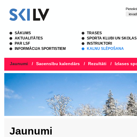
Pieteik
SĀKUMS
TRASES
AKTUALITĀTES
SPORTA KLUBI UN SKOLAS
PAR LSF
INSTRUKTORI
INFORMĀCIJA SPORTISTIEM
KALNU SLĒPOŠANA
Jaunumi
/
Sacensību kalendārs
/
Rezultāti
/
Izlases spo
Jaunumi