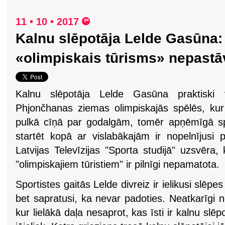
11 • 10 • 2017
Kalnu slēpotāja Lelde Gasūna:
«olimpiskais tūrisms» nepastā
Kalnu slēpotāja Lelde Gasūna praktiski
Phjončhanas ziemas olimpiskajās spēlēs, kur
pulkā cīņā par godalgām, tomēr apņēmīgā sp
startēt kopā ar vislabākajām ir nopelnījusi 
Latvijas Televīzijas "Sporta studijā" uzsvēra
"olimpiskajiem tūristiem" ir pilnīgi nepamatota.
Sportistes gaitās Lelde divreiz ir ielikusi slēpes
bet sapratusi, ka nevar padoties. Neatkarīgi 
kur lielākā daļa nesaprot, kas īsti ir kalnu sl