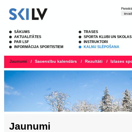
Pieteik
SĀKUMS
TRASES
AKTUALITĀTES
SPORTA KLUBI UN SKOLAS
PAR LSF
INSTRUKTORI
INFORMĀCIJA SPORTISTIEM
KALNU SLĒPOŠANA
Jaunumi
/
Sacensību kalendārs
/
Rezultāti
/
Izlases spo
Jaunumi