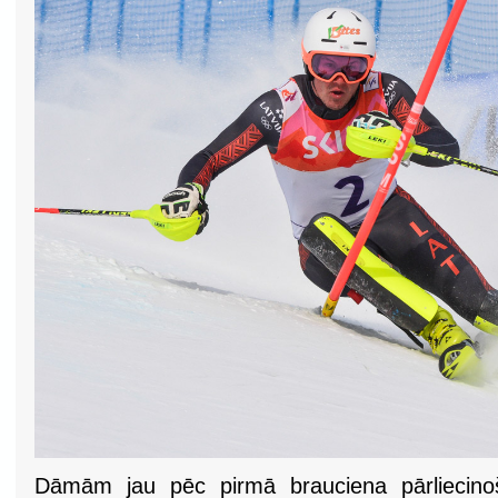
Dāmām jau pēc pirmā brauciena pārliecinoš