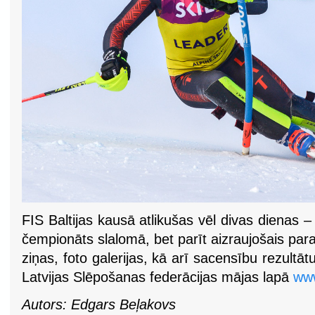
FIS Baltijas kausā atlikušas vēl divas dienas – 
čempionāts slalomā, bet parīt aizraujošais para
ziņas, foto galerijas, kā arī sacensību rezultāt
Latvijas Slēpošanas federācijas mājas lapā
www
Autors: Edgars Beļakovs