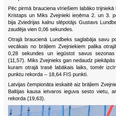
Pēc pirmā brauciena vīriešiem labāko trijniekā bij
Kristaps un Miks Zvejnieki ieņēma 2. un 3. p
bija Zviedrijas kalnu slēpotājs Gustavs Lund
zaudēja vien 0,06 sekundes.
Otrajā braucienā Lundbeks saglabāja savu poz
vecākais no brāļiem Zvejniekiem palika otraj
0,28 sekundes un iegūstot savus sezonas
(11,57). Miks Zvejnieks gan nedaudz piekāp
kuram otrajā trasē labākais laiks, tomēr izcīn
punktu rekorda – 18,64 FIS punkti.
Latvijas čempionāta ieskaitē aiz brāļiem Zvejn
Baltijas kausa ietvaros ieguva sesto vietu, a
rekorda (19,63).