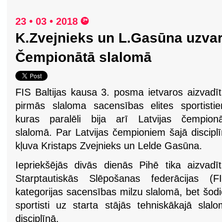
23 • 03 • 2018
K.Zvejnieks un L.Gasūna uzvar 
Čempionātā slalomā
FIS Baltijas kausa 3. posma ietvaros aizvadī
pirmās slaloma sacensības elites sportisti
kuras paralēli bija arī Latvijas čempionā
slalomā. Par Latvijas čempioniem šajā discipl
kļuva Kristaps Zvejnieks un Lelde Gasūna.
Iepriekšējās divās dienās Pihē tika aizvadī
Starptautiskās Slēpošanas federācijas (FI
kategorijas sacensības milzu slalomā, bet šod
sportisti uz starta stājās tehniskākajā slal
disciplīnā.