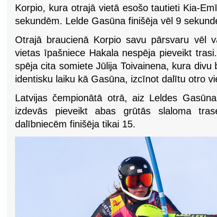
Korpio, kura otrajā vietā esošo tautieti Kia-Em
sekundēm. Lelde Gasūna finišēja vēl 9 sekunde
Otrajā braucienā Korpio savu pārsvaru vēl va
vietas īpašniece Hakala nespēja pieveikt tras
spēja cita somiete Jūlija Toivainena, kura di
identisku laiku kā Gasūna, izcīnot dalītu otro vi
Latvijas čempionātā otrā, aiz Leldes Gasūna
izdevās pieveikt abas grūtās slaloma tras
dalībniecēm finišēja tikai 15.