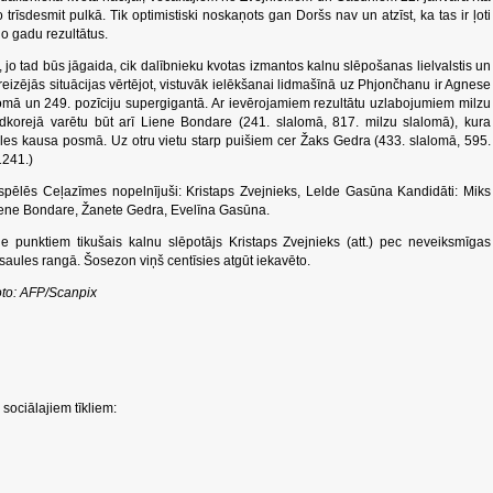
īsdesmit pulkā. Tik optimistiski noskaņots gan Doršs nav un atzīst, ka tas ir ļoti
o gadu rezultātus.
s, jo tad būs jāgaida, cik dalībnieku kvotas izmantos kalnu slēpošanas lielvalstis un
šreizējās situācijas vērtējot, vistuvāk ielēkšanai lidmašīnā uz Phjončhanu ir Agnese
lomā un 249. pozīciju supergigantā. Ar ievērojamiem rezultātu uzlabojumiem milzu
dkorejā varētu būt arī Liene Bondare (241. slalomā, 817. milzu slalomā), kura
les kausa posmā. Uz otru vietu starp puišiem cer Žaks Gedra (433. slalomā, 595.
1241.)
spēlēs Ceļazīmes nopelnījuši: Kristaps Zvejnieks, Lelde Gasūna Kandidāti: Miks
iene Bondare, Žanete Gedra, Evelīna Gasūna.
 punktiem tikušais kalnu slēpotājs Kristaps Zvejnieks (att.) pec neveiksmīgas
saules rangā. Šosezon viņš centīsies atgūt iekavēto.
foto: AFP/Scanpix
sociālajiem tīkliem: