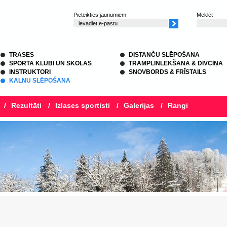
Pieteikties jaunumiem
Meklēt
TRASES
DISTANČU SLĒPOŠANA
SPORTA KLUBI UN SKOLAS
TRAMPLĪNLĒKŠANA & DIVCĪŅA
INSTRUKTORI
SNOVBORDS & FRĪSTAILS
KALNU SLĒPOŠANA
/
Rezultāti
/
Izlases sportisti
/
Galerijas
/
Rangi