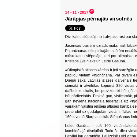
14 • 11 • 2017
Jārāpjas pērnajās virsotnēs
Divi kalnu slēpotāji no Latvijas droši par s
Jācenšas pašiem uzrādīt maksimāli labākos
Phjončhanas olimpiskajām spēlēm nesūtīs m
mūsu kalnu slēpotāju, kuri par olimpisko c
Kristaps Zvejnieks un Lelde Gasūna.
«Olimpiskā atlases kārtība ir ļoti sarežģīt
papildu vietām Phjončhanā. Par divām esa
Dienai saka Latvijas izlases galvenais tr
ciematā ir atvēlētas kopumā 320 vietas
dalībnieku skaits, bet provizoriski būtu jā
būt pārliecināts. Praksē gan, visticamāk, pi
gan neviena nacionālā federācija uz Phjon
vairākām valstīm iekšējā atlases kārtība eso
pretendēt uz godalgotām vietām. Tātad neb
160 tuvumā Starptautiskās Slēpošanas federāc
Lelde Gasūna ir tieši 160. vietā slalomā
kombinētajā disciplīnā. Taču šo divu viet
Latvijai jau garantēta. Lai izcīnītu vēl vi