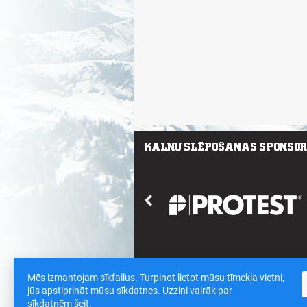
Mēs izmantojam sīkfailus. Turpinot lietot mūsu tīmekļa vietni,
Saites
/
Sīkdatnes un datu drošības polit
jūs apstiprināt mūsu sīkdatnes. Uzzini vairāk par
sīkdatnēm
šeit
.