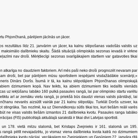
tartu Phjončhanā, pārējiem jācīnās un jācer.
 rezultātus līdz 21. janvārim un jācer, ka kalnu slēpošanas vadošās valstis uz
aksimālo dalībnieku skaitu. Šādā situācijā olimpiskās sezonas ievadā ir virkne
eļazīmi nav droši. Mērķtiecīgi sezonas svarīgākajiem startiem var gatavoties tikai
a un atkarīga no daudziem faktoriem. Arī mēs paši neko droši prognozēt nevaram par
m droši, bet par pārējiem mūsu sportistiem iespējami visdažādākie scenāriji,»
eneris Dinārs Doršs. Īsumā ir tā, ka kalnu slēpotājiem Phjončhanas olimpiskajā
 abiem dzimumiem kopā. Nav teikts, ka abiem dzimumiem tiks iedalīts vienāds
tiecas uz iekļūšanu labāko 160 pulkā pasaules rangā, lai par olimpisko startu varētu
etiktu arī ar zemāku vietu rangā, jo priekšā būs daudzi vienas valsts pārstāvji, lai
čhanu nevarēs aizsūtīt vairāk par 21 kalnu slēpotāju. Turklāt Doršs uzsver, ka
t stingrāka. Tas nozīmē, ka uz Dienvidkoreju sūtīs tikai tos, kuri tiešām reāli varēs
ūt ne visas valstis tiešām izmantos 21 dalībnieka kvotu. Pasaules ranga labāko
ijas (FIS) publicētajā aktuālajā sarakstā ir tikai divi Latvijas sportisti.
 un 178. vietā milzu slalomā, bet Kristaps Zvejnieks ir 161. slalomā un 195.
as rangā pētīt nevajadzētu, jo vismaz viena dalībnieka kvota katrā no dzimumiem
ena dalībnieka kvotu nācijai, vecākajiem no Zvejniekiem un Gasūniem 22. janvāra rītā