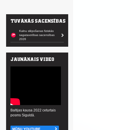
Kalnu slēpošanas fiziskās
sagatavotības sacensības
2026
Baltijas kausa 2022 ceturtais
posms Siguldā.