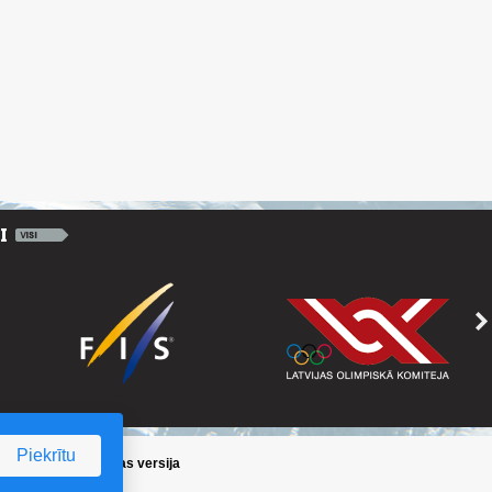
Piekrītu
ika
/
Iepriekšējā lapas versija