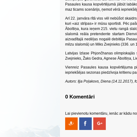
Pasaules kausa kopvērtējumā jābūt labāko tr
maz ticams scenārijs, ņemot vērā iepriekšēj
Arī 22. janvāra rītā viss vēl nebūšot skaidr
kuri «aiz strīpas» ir mūsu sportisti. Pēc pa
Āboltiņa, kura ieņem 215. vietu rangā sla
slalomā reāla pretendente startam Dienvi
aizvadītajā nedēļas nogalē debitēja Pasau
milzu slalomā) un Miks Zvejnieks (336. un 
Latvijas Izlase Phjončhanas olimpiskajās 
Zvejnieks, Žaks Gedra, Agnese Āboltiņa, L
Vienreiz Pasaules kausa kopvērtējuma pie
iepriekšējas sezonas piedzīvoja kritienu pa
Autors: Iļja Poļakovs, Diena (14.11.2017), 
0 Komentāri
Lai pievienotu komentāru, ienāc ar kādu no 